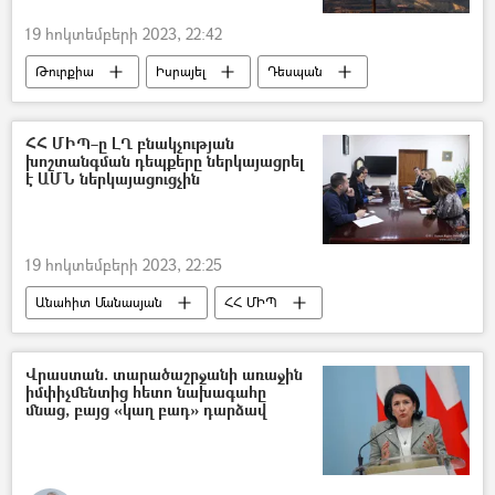
19 հոկտեմբերի 2023, 22:42
Թուրքիա
Իսրայել
Դեսպան
Պաղեստին
Գազայի հատված
ՀՀ ՄԻՊ–ը ԼՂ բնակչության
խոշտանգման դեպքերը ներկայացրել
է ԱՄՆ ներկայացուցչին
19 հոկտեմբերի 2023, 22:25
Անահիտ Մանասյան
ՀՀ ՄԻՊ
Լեռնային Ղարաբաղ
Արցախ
արցախցի
Բռնի տեղահանված
Վրաստան. տարածաշրջանի առաջին
իմփիչմենտից հետո նախագահը
ԱՄՆ
մնաց, բայց «կաղ բադ» դարձավ