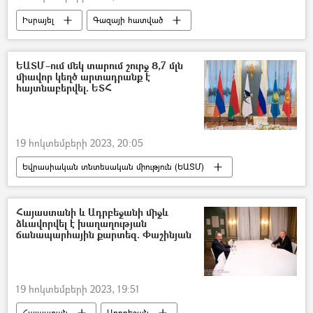
Իսրայել
Գազայի հատված
ՀԱՄԱՍ
Պաղեստին
գերի
պատանդ
ԵԱՏՄ–ում մեկ տարում շուրջ 8,7 մլն
միավոր կեղծ արտադրանք է
հայտնաբերվել. ԵՏՀ
19 հոկտեմբերի 2023, 20:05
Եվրասիական տնտեսական միություն (ԵԱՏՄ)
ապրանք
հանձնաժողով
Հայաստանի և Ադրբեջանի միջև
ձևավորվել է խաղաղության
ճանապարհային քարտեզ. Փաշինյան
19 հոկտեմբերի 2023, 19:51
Հայաստան
Ադրբեջան