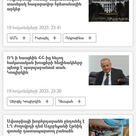
տասնյակ հազարավոր հրետանային
արկեր
19 հոկտեմբերի 2023, 23:41
ԱՄՆ
Իսրայել
Ուկրաինա
Զենք
Պատերազմ
Պաղեստին
ՌԴ-ի հասցեին ՀՀ-ից հնչող
հակասական խոսքերի հեղինակները
պետք է պարզաբանում տան.
Կոպիրկին
19 հոկտեմբերի 2023, 23:20
Սերգեյ Կոպիրկին
Դեսպան
Հայաստան
Ռուսաստան
Ավստրիայի խորհրդարանն ընդունել է
ԼՂ ժողովրդի դեմ Ադրբեջանի էթնիկ
զտումը դատապարտող բանաձև