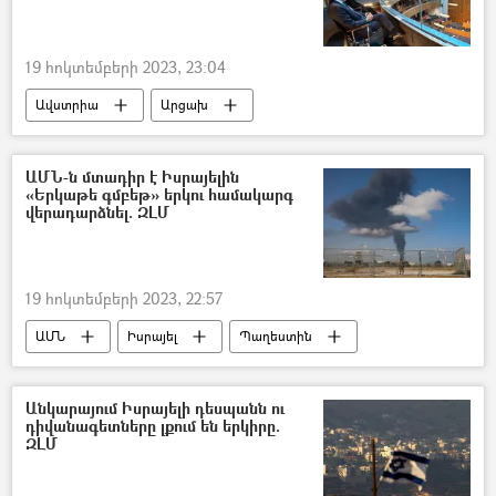
19 հոկտեմբերի 2023, 23:04
Ավստրիա
Արցախ
Լեռնային Ղարաբաղ
Բռնի տեղահանված
Էթնիկ զտում
Ադրբեջան
բանաձև
ԱՄՆ-ն մտադիր է Իսրայելին
«Երկաթե գմբեթ» երկու համակարգ
վերադարձնել. ԶԼՄ
19 հոկտեմբերի 2023, 22:57
ԱՄՆ
Իսրայել
Պաղեստին
Պատերազմ
Գազայի հատված
Զենք
Անկարայում Իսրայելի դեսպանն ու
դիվանագետները լքում են երկիրը.
ԶԼՄ