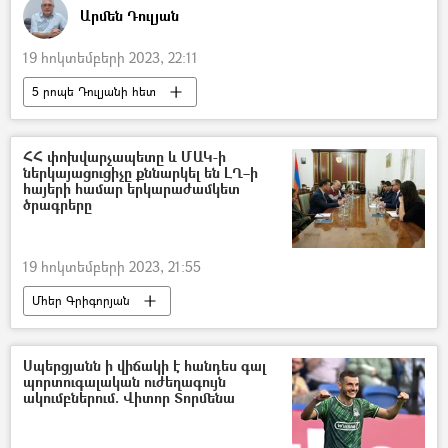
Արմեն Դուլյան
19 հոկտեմբերի 2023, 22:11
5 րոպե Դուլյանի հետ
Վրաստանի Հանրապետություն
իմպիչմենտ
Նախագահ
ՀՀ փոխվարչապետը և ՄԱԿ-ի
ներկայացուցիչը քննարկել են ԼՂ–ի
Սալոմե Զուրաբիշվիլի
հայերի համար երկարաժամկետ
ծրագրերը
19 հոկտեմբերի 2023, 21:55
Մհեր Գրիգորյան
Միավորված ազգերի կազմակերպություն (ՄԱԿ)
Փախստական
Լեռնային Ղարաբաղ
Սպերցյանն ի վիճակի է հանդես գալ
պորտուգալական ուժեղագույն
Արցախ
Բռնի տեղահանված
ակումբներում. Վիտոր Տորմենա