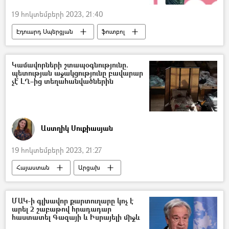
19 հոկտեմբերի 2023, 21:40
Էդուարդ Սպերցյան
ֆուտբոլ
ֆուտբոլիստ
Կամավորների շտապօգնությունը.
պետության աջակցությունը բավարար
չէ՞ ԼՂ–ից տեղահանվածներին
Աստղիկ Սուքիասյան
19 հոկտեմբերի 2023, 21:27
Հայաստան
Արցախ
Բռնի տեղահանված
Նիկոլ Փաշինյան
աշխատանք
տուն
բնակարան
ՄԱԿ-ի գլխավոր քարտուղարը կոչ է
արել 2 շաբաթով հրադադար
Փախստական
Լարիսա Ալավերդյան
հաստատել Գազայի և Իսրայելի միջև
կամավոր