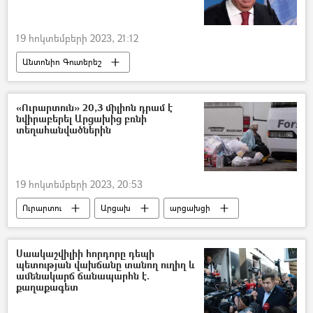
19 հոկտեմբերի 2023, 21:12
Անտոնիո Գուտերեշ
Միավորված ազգերի կազմակերպություն (ՄԱԿ)
Իսրայել
Պաղեստին
«Ուրարտուն» 20,3 միլիոն դրամ է
նվիրաբերել Արցախից բռնի
Գազայի հատված
տեղահանվածներին
19 հոկտեմբերի 2023, 20:53
Ուրարտու
Արցախ
արցախցի
Բռնի տեղահանված
Լեռնային Ղարաբաղ
Սաակաշվիլիի հորդորը դեպի
պետության վախճանը տանող ուղիղ և
ամենակարճ ճանապարհն է.
քաղաքագետ