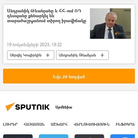
Սահման
Անդրանիկ Թևանյանը և ՀՀ–ում ՌԴ
դեսպանը քննարկել են
տարածաշրջանում տիրող իրավիճակը
19 հոկտեմբերի 2023, 19:22
Սերգեյ Կոպիրկին
Անդրանիկ Թևանյան
Ռուսաստան
Դեսպան
Հայաստան
Արցախ
Լեռնային Ղարաբաղ
Եվս 20 հոդված
Արմենիա
ԼՈՒՐԵՐ
ՀԱՅԱՍՏԱՆ
ԱՇԽԱՐՀ
ՎԵՐԼՈՒԾՈՒԹՅՈՒՆ
ԻՆՖՈԳՐԱՖ