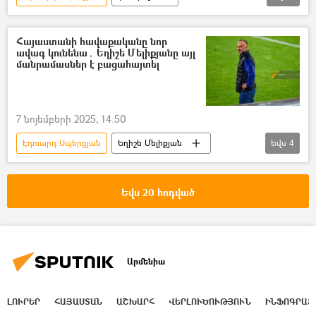
Հայաստանի ազգային հավաքական
Հայաստանի հավաքականը նոր
ավագ կունենա․ Եղիշե Մելիքյանը այլ
մանրամասներ է բացահայտել
7 նոյեմբերի 2025, 14:50
Էդուարդ Սպերցյան
Եղիշե Մելիքյան
Եվս
4
Հայաստանի ազգային հավաքական
ֆուտբոլ
Լուկաս Սելարայան
Եվս 20 հոդված
Հենրիխ Մխիթարյան
Արմենիա
ԼՈՒՐԵՐ
ՀԱՅԱՍՏԱՆ
ԱՇԽԱՐՀ
ՎԵՐԼՈՒԾՈՒԹՅՈՒՆ
ԻՆՖՈԳՐԱՖ