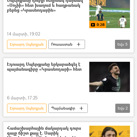
Սպերցյանը դուբլի հեղինակ դարձավ
«Սոչիի» հետ խաղում և հաղթանակ
բերեց «Կրասնոդարին»
0:28
14 մարտի, 19:02
Էդուարդ Սպերցյան
Ռուսաստան
Եվս
5
Կրասնոդար
ֆուտբոլ
Սպորտ
տեսանյութ
Տեսանյութեր
Էդուարդ Սպերցյանը երկարաձգել է
պայմանագիրը «Կրասնոդարի» հետ
6 մարտի, 17:25
Էդուարդ Սպերցյան
Պայմանագիր
Եվս
2
ֆուտբոլ
Կրասնոդար
Համաշխարհային մակարդակ դուրս
գալը ճիշտ քայլ է. Սարիկ