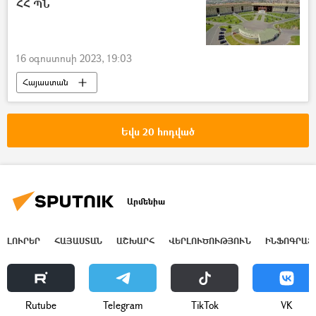
ՀՀ ՊՆ
16 օգոստոսի 2023, 19:03
Հայաստան
ՀՀ պաշտպանության նախարարություն (ՊՆ)
Ադրբեջան
դիրքեր
կրակոց
Եվս 20 հոդված
Ապատեղեկատվություն
Արմենիա
ԼՈՒՐԵՐ
ՀԱՅԱՍՏԱՆ
ԱՇԽԱՐՀ
ՎԵՐԼՈՒԾՈՒԹՅՈՒՆ
ԻՆՖՈԳՐԱՖ
Rutube
Telegram
ТikТоk
VK