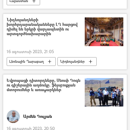
Հայաստան
Հարավկովկասյան երկաթուղի (ՀԿԵ)
երկաթուղի
Ներդրում
Նիդեռլանդների
խորհրդարանականները ԼՂ հարցով
դիմել են երկրի վարչապետին ու
արտգործնախարարին
16 օգոստոսի 2023, 21:05
Լեռնային Ղարաբաղ
Նիդեռլանդներ
Միավորված ազգերի կազմակերպություն (ՄԱԿ)
Տիգրան Բալայան
Եվրոպացի դիտորդները, Սնուփ Դոգն
ու գիշերային աղմուկը. ֆեյսբուքյան
մտորումներ և առաջարկներ
Արմեն Դուլյան
16 օգոստոսի 2023, 20:50