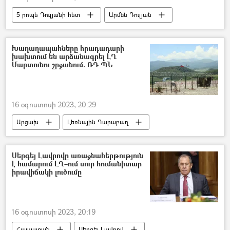
5 րոպե Դուլյանի հետ
Արմեն Դուլյան
դիտորդ
Եվրամիություն
ԵՄ առաքելություն
Հայաստան
Խաղաղապահները հրադադարի
խախտում են արձանագրել ԼՂ
Արցախ
Մարտունու շրջանում. ՌԴ ՊՆ
16 օգոստոսի 2023, 20:29
Արցախ
Լեռնային Ղարաբաղ
հրադադար
խաղաղապահ
Սերգեյ Լավրովը առաջնահերթություն
է համարում ԼՂ–ում սուր հումանիտար
իրավիճակի լուծումը
16 օգոստոսի 2023, 20:19
Հայաստան
Սերգեյ Լավրով