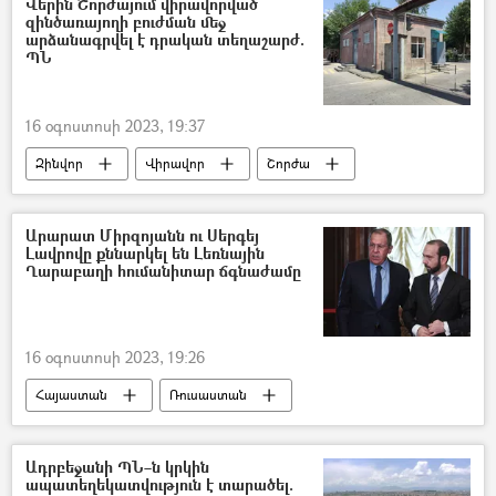
Վերին Շորժայում վիրավորված
զինծառայողի բուժման մեջ
արձանագրվել է դրական տեղաշարժ.
ՊՆ
16 օգոստոսի 2023, 19:37
Զինվոր
Վիրավոր
Շորժա
վիրահատություն
ՀՀ պաշտպանության նախարարություն (ՊՆ)
Արարատ Միրզոյանն ու Սերգեյ
Լավրովը քննարկել են Լեռնային
Ղարաբաղի հումանիտար ճգնաժամը
16 օգոստոսի 2023, 19:26
Հայաստան
Ռուսաստան
Սերգեյ Լավրով
Արարատ Միրզոյան
Ադրբեջանի ՊՆ–ն կրկին
ապատեղեկատվություն է տարածել.