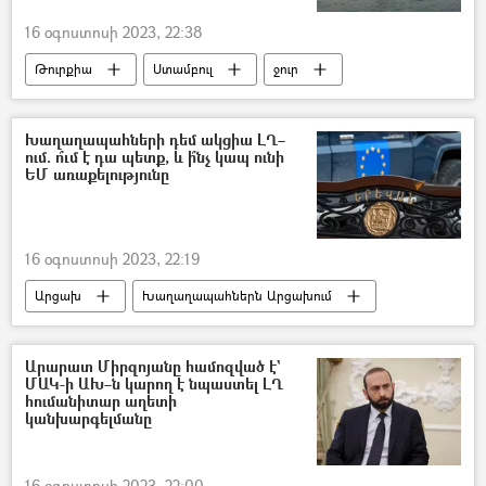
16 օգոստոսի 2023, 22:38
Թուրքիա
Ստամբուլ
ջուր
Խաղաղապահների դեմ ակցիա ԼՂ–
ում. ո՞ւմ է դա պետք, և ի՞նչ կապ ունի
ԵՄ առաքելությունը
16 օգոստոսի 2023, 22:19
Արցախ
Խաղաղապահներն Արցախում
խաղաղապահ
Ռուսաստան
Արևմուտք
Ադրբեջան
Արարատ Միրզոյանը համոզված է`
ՄԱԿ-ի ԱԽ–ն կարող է նպաստել ԼՂ
Բողոքի ակցիա
Լաչինի միջանցք
հումանիտար աղետի
կանխարգելմանը
Լեռնային Ղարաբաղ
16 օգոստոսի 2023, 22:00