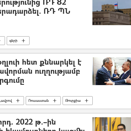
րությունից ՌԴ 82
երադարձել. ՌԴ ՊՆ
գերի
ղլուի հետ քննարկել է
վորման ուղղությամբ
րգումը
 Լավրով
Ռուսաստան
Թուրքիա
դ. 2022 թ.–ին
ի եկամուտները կազմել