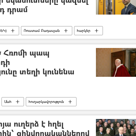
րդ դրամ
ՊԵԿ)
Ռուստամ Բադասյան
հարկեր
 Հռոմի պապ
րդի
ունը տեղի կունենա
Մահ
հուղարկավորություն
ա ուղերձ է հղել
ին՝ զինվորականներով