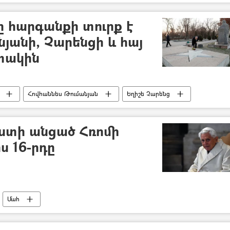
ը հարգանքի տուրք է
նյանի, Չարենցի և հայ
ատակին
Հովհաննես Թումանյան
Եղիշե Չարենց
ստի անցած Հռոմի
 16-րդը
Մահ