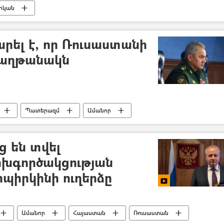
իկան
արել է, որ Ռուսաստանի
հաղթանակն
Պատերազմ
Ամանոր
յց են տվել
ոխգործակցության
պիրկինի ուղերձը
Ամանոր
Հայաստան
Ռուսաստան