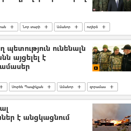
տան
Նոր տարի
Ամանոր
ուղերձ
ղ պետություն ունենալն
նն այցելել է
րամասեր
Սուրեն Պապիկյան
Ամանոր
զորամաս
ալ
ններ է անցկացնում