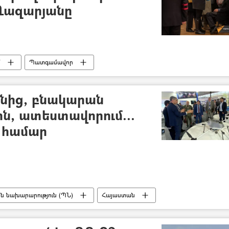
Ղազարյանը
մ
Պատգամավոր
նից, բնակարան
ն, ատեստավորում...
ի համար
ն նախարարություն (ՊՆ)
Հայաստան
Հնդկաստան
փորձագետ)