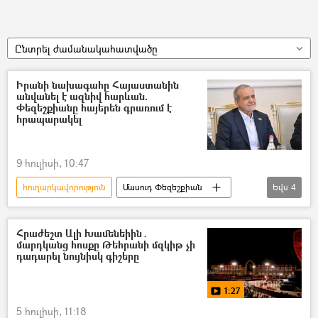
Ընտրել ժամանակահատվածը
Իրանի նախագահը Հայաստանին
անվանել է ազնիվ հարևան.
Փեզեշքիանը հայերեն գրառում է
հրապարակել
9 հուլիսի, 10:47
հուղարկավորություն
Մասուդ Փեզեշքիան
Եվս
4
Նիկոլ Փաշինյան
Այաթոլլա Ալի Խամենեի
Իրանի Իսլամական Հանրապետություն
Հրաժեշտ Ալի Խամենեիին․
մարդկանց հոսքը Թեհրանի մզկիթ չի
Հայաստան
դադարել նույնիսկ գիշերը
1:27
5 հուլիսի, 11:18