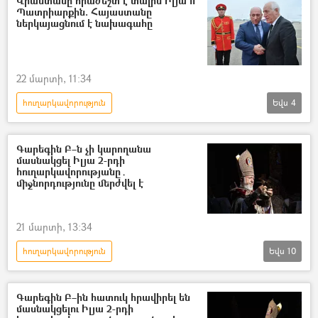
Վրաստանը հրաժեշտ է տալիս Իլյա II
Պատրիարքին. Հայաստանը
Վրաստանի Պատրիարք Իլյա Երկրորդ
ներկայացնում է նախագահը
Վահագն Խաչատուրյան
22 մարտի, 11:34
հուղարկավորություն
Եվս
4
Վրաստանի Հանրապետություն
կաթողիկոս
Գարեգին Բ–ն չի կարողանա
մասնակցել Իլյա 2-րդի
Ամենայն Հայոց կաթողիկոս Գարեգին Բ
հուղարկավորությանը․
միջնորդությունը մերժվել է
Վահագն Խաչատուրյան
21 մարտի, 13:34
հուղարկավորություն
Եվս
10
Ամենայն Հայոց կաթողիկոս Գարեգին Բ
Վրաստանի Պատրիարք Իլյա Երկրորդ
Գարեգին Բ–ին հատուկ հրավիրել են
մասնակցելու Իլյա 2-րդի
թաղում