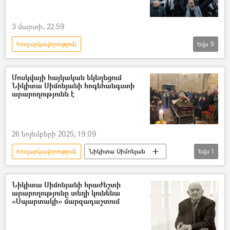
3 մարտի, 22:59
հուղարկավորություն
Եվս
5
Իրանի Իսլամական Հանրապետություն
Այաթոլլա Ալի Խամենեի
Պատերազմ
Մոսկվայի հայկական եկեղեցում
Նիկիտա Սիմոնյանի հոգեհանգստի
ԱՄՆ
Իսրայել
արարողությունն է
26 նոյեմբերի 2025, 19:09
հուղարկավորություն
Նիկիտա Սիմոնյան
Եվս
1
Մոսկվա
Նիկիտա Սիմոնյանի հրաժեշտի
արարողությունը տեղի կունենա
«Սպարտակի» մարզադաշտում