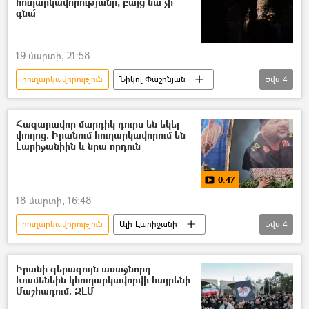
հուղարկավորությանը, բայց նա չի
գնա՞
Հայաստան–Վրաստան համագործակցություն
Վրաստանի Հանրապետություն
19 մարտի, 21:58
Հայաստան
Հայ Առաքելական Եկեղեցի
հուղարկավորություն
Նիկոլ Փաշինյան
Եվս
4
քննիչ
Արա Զոհրաբյան
Ամենայն Հայոց կաթողիկոս Գարեգին Բ
փաստաբան
Վրաստանի Պատրիարք Իլյա Երկրորդ
Հազարավոր մարդիկ դուրս են եկել
փողոց. Իրանում հուղարկավորում են
Հայաստան–Վրաստան համագործակցություն
Լարիջանիին և նրա որդուն
Վրաստանի Հանրապետություն
0:47
18 մարտի, 16:48
հուղարկավորություն
Ալի Լարիջանի
Եվս
4
թաղում
Իրանի Իսլամական Հանրապետություն
Իրանի գերագույն առաջնորդ
Խամենեին կհուղարկավորվի հայրենի
ԱՄՆ
Իսրայել
Մաշհադում. ԶԼՄ