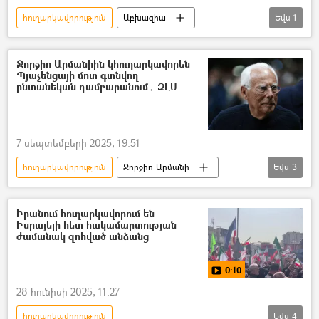
հուղարկավորություն
Աբխազիա
Եվս
1
կրակոց
Տուժածներ
Ջորջիո Արմանիին կհուղարկավորեն
Պյաչենցայի մոտ գտնվող
ընտանեկան դամբարանում․ ԶԼՄ
7 սեպտեմբերի 2025, 19:51
հուղարկավորություն
Ջորջիո Արմանի
Եվս
3
Մահ
մոդել
դիզայներ
Իրանում հուղարկավորում են
Իսրայելի հետ հակամարտության
ժամանակ զոհված անձանց
0:10
28 հունիսի 2025, 11:27
հուղարկավորություն
Եվս
4