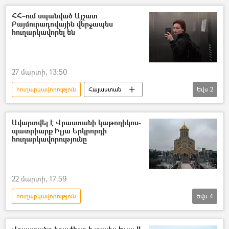
Այաթոլլա Ալի Խամենեի
ԱՄՆ
ՀՀ–ում սպանված Այշատ
Բայմուրադովային վերջապես
Իսրայել
հուղարկավորել են
27 մարտի, 13:50
հուղարկավորություն
Հայաստան
Եվս
2
Երևան
Սպանություն
Կին
Ավարտվել է Վրաստանի կաթողիկոս-
պատրիարք Իլյա Երկրորդի
հուղարկավորությունը
22 մարտի, 17:59
հուղարկավորություն
Եվս
4
Վրաստանի Հանրապետություն
կաթողիկոս