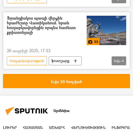
Իրանի Իսլամական Հանրապետություն
Իսրայել
տեսանյութ
Տեսանյութեր
Ֆրանցիսկոս պապի վերջին
հրաժեշտը Վատիկանում. նրան
հուղարկավորեցին որպես համեստ
քրիստոնյայի
33
26 ապրիլի 2025, 17:33
հուղարկավորություն
ֆոտոշարք
Եվս
4
Լուսանկարներ
Լուսանկար
Հռոմի Սրբազան Քահանայապետ Ֆրանցիսկոս պապ
Եվս 20 հոդված
Վատիկան
Արմենիա
ԼՈՒՐԵՐ
ՀԱՅԱՍՏԱՆ
ԱՇԽԱՐՀ
ՎԵՐԼՈՒԾՈՒԹՅՈՒՆ
ԻՆՖՈԳՐԱՖ