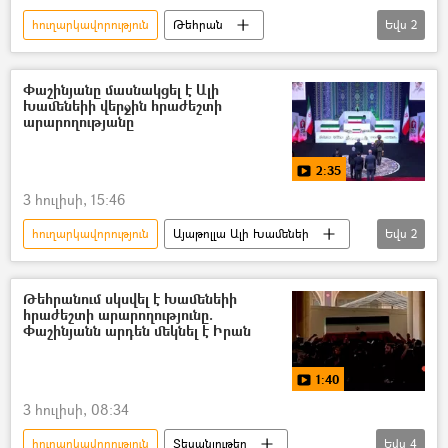
հուղարկավորություն
Թեհրան
Եվս
2
Իրանի Իսլամական Հանրապետություն
Այաթոլլա Ալի Խամենեի
Փաշինյանը մասնակցել է Ալի
Խամենեիի վերջին հրաժեշտի
արարողությանը
2:35
3 հուլիսի, 15:46
հուղարկավորություն
Այաթոլլա Ալի Խամենեի
Եվս
2
Իրանի Իսլամական Հանրապետություն
Նիկոլ Փաշինյան
Թեհրանում սկսվել է Խամենեիի
հրաժեշտի արարողությունը.
Փաշինյանն արդեն մեկնել է Իրան
1:40
3 հուլիսի, 08:34
հուղարկավորություն
Տեսանյութեր
Եվս
4