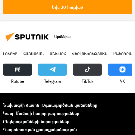
Եվս 20 հոդված
Արմենիա
ԼՈՒՐԵՐ
ՀԱՅԱՍՏԱՆ
ԱՇԽԱՐՀ
ՎԵՐԼՈՒԾՈՒԹՅՈՒՆ
ԻՆՖՈԳՐԱՖ
Rutube
Telegram
ТikТоk
VK
Նախագծի մասին
Օգտագործման կանոնները
Կապ
Մամուլի հաղորդագրություններ
Ընկերությունների նորություններ
Գաղտնիության քաղաքականություն