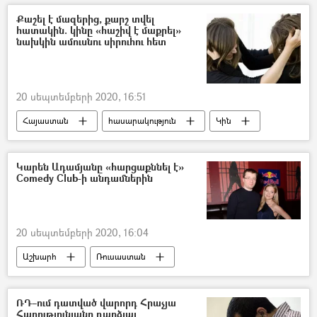
պոլիկլինիկա
հիվանդանոց
Քաշել է մազերից, քարշ տվել
հատակին. կինը «հաշիվ է մաքրել»
ՀՀ առողջապահության նախարարություն
նախկին ամուսնու սիրուհու հետ
հակամարմին
ախտանշան
ախտահանում
կորոնավիրուս
20 սեպտեմբերի 2020, 16:51
Կորոնավիրուսը աշխարհում
Հայաստան
հասարակություն
Կին
ամուսին
Սիրուհի
Դատարան
Կարեն Ադամյանը «հարցաքննել է»
Comedy Club-ի անդամներին
20 սեպտեմբերի 2020, 16:04
Աշխարհ
Ռուսաստան
Comedy club
Գարիկ Մարտիրոսյան
Արթուր Ջանիբեկյան
ՌԴ–ում դատված վարորդ Հրաչյա
Հարությունյանը դարձյալ