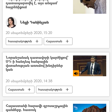
դատապարտվել է, այս անգամ`
հայրենիքում
Նելլի Դանիելյան
20 սեպտեմբերի 2020, 15:20
հասարակություն
Հայաստան
Հրաչյա Հարությունյան
Քրեական գործ
վարորդ
Նորանշանակ դատավորի կարծիքով՝
ՍԴ–ի հանդեպ հանրային
վստահության առումով խնդիրներ
կան
20 սեպտեմբերի 2020, 14:38
Հայաստան
հասարակություն
Սահմանադրական դատարան
Դատավոր
Ճգնաժամ
ՌԱԴԻՈ
Հայաստանի հարավի զբոսաշրջային
գանձերը. հատուկ