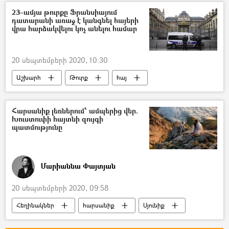
Կորոնավիրուսը Հայաստանում և Արցախում
23–ամյա թուրքը Ֆրանսիայում
դատարանի առաջ է կանգնել հայերի
վրա հարձակվելու կոչ անելու համար
20 սեպտեմբերի 2020, 10:30
Աշխարհ
Թուրք
հայ
Ֆրանսիա
Դատարան
Հարսանիք լեռներում՝ ամպերից վեր.
Խուստուփի հայտնի զույգի
պատմությունը
Մարիաննա Փայտյան
20 սեպտեմբերի 2020, 09:58
Հեղինակներ
հարսանիք
Սյունիք
Խուստուփ լեռ