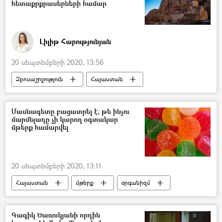
հետաքրքրասերների համար
Լիլիթ Հարությունյան
20 սեպտեմբերի 2020, 13:56
Զբոսաշրջություն
Հայաստան
Նորավանք
Տաթևի վանք
Քարահունջ
Խնձորեսկ
Արենի
Մասնագետը բացատրել է, թե ինչու
մարմելադը չի կարող օգտակար
մթերք համարվել
20 սեպտեմբերի 2020, 13:11
Հայաստան
մթերք
օրգանիզմ
կոնֆետ
Գագիկ Ծառուկյանի որդին