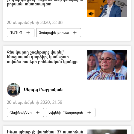
բորսան. տնտեսագետ
20 սեպտեմբերի 2020, 22:38
ՌԱԴԻՈ
Ֆոնդային բորսա
Կենտրոնական բանկ (ԿԲ)
բիզնես
Չես կարող շոգեքարշ վարել՝
հնոցապան դարձիր, կամ «շուռ
տված» հայերի բոհեմական կյանքը
Սերգեյ Բաբլումյան
20 սեպտեմբերի 2020, 21:59
Հեղինակներ
Եվգենի Պետրոսյան
Լանզարոտեի կոնվենցիա
Ինչու պետք չէ վախենալ 37 աստիճան