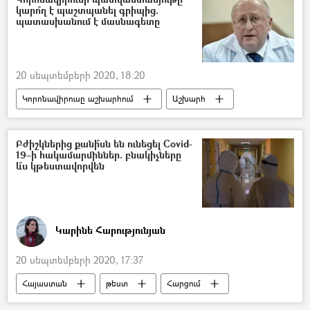
կարո՞ղ է պաշտպանել գրիպից.
պատասխանում է մասնագետը
20 սեպտեմբերի 2020, 18:20
Կորոնավիրուսը աշխարհում
Աշխարհ
կորոնավիրուս
պատվաստում
պատվաստանյութ
գրիպ
Բժիշկներից քանի՞սն են ունեցել Covid-
19–ի հակամարմիններ. բնակիչները
և՞ս կթեստավորվեն
Կարինե Հարությունյան
20 սեպտեմբերի 2020, 17:37
Հայաստան
թեստ
Հարցում
բուժաշխատող
բժիշկ