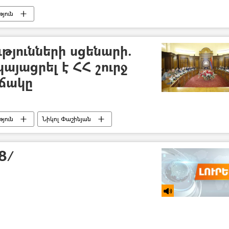
յուն
տրյանի սկանդալային ձայնագրությունը
թյունների սցենարի.
այացրել է ՀՀ շուրջ
իճակը
յուն
Նիկոլ Փաշինյան
18/