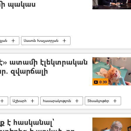
մի պակաս
ցյան
Սասուն Խաչատրյան
տրյանի սկանդալային ձայնագրությունը
 է» ատամի էլեկտրական
ր. զվարճալի
0:39
Աշխարհ
հասարակություն
Տեսանյութեր
ք է հասկանալ`
րտեղից է արված, որ