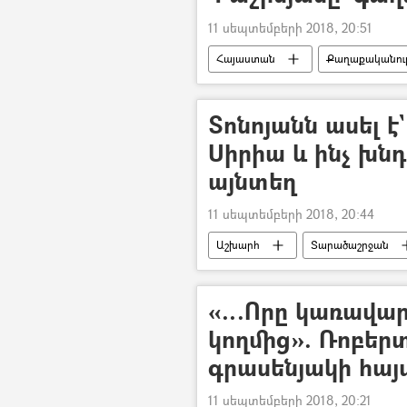
11 սեպտեմբերի 2018, 20:51
Հայաստան
Քաղաքականութ
Հայկ Մարության
Սասուն Խ
ՀՀ ազգային անվտանգության ծառայո
Տոնոյանն ասել է`
Արթուր Վանեցյանի և Սասուն Խաչա
Սիրիա և ինչ խն
այնտեղ
11 սեպտեմբերի 2018, 20:44
Աշխարհ
Տարածաշրջան
«…Որը կառավար
կողմից». Ռոբեր
գրասենյակի հայ
11 սեպտեմբերի 2018, 20:21