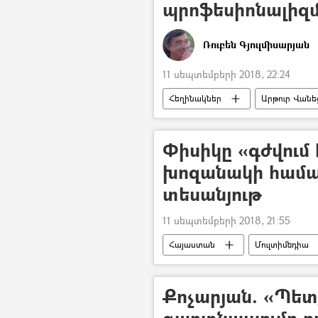
պրոֆեսիոնալիզ
Ռուբեն Գյուլմիսարյան
11 սեպտեմբերի 2018, 22:24
Հեղինակներ
Արթուր Վանե
Արթուր Վանեցյանի և Սասուն Խաչա
Փիսիկը «գժվում
խոզանակի համա
տեսանյութ
11 սեպտեմբերի 2018, 21:55
Հայաստան
Մուլտիմեդիա
Քոչարյան. «Պետ
գաղտնալսումը ո