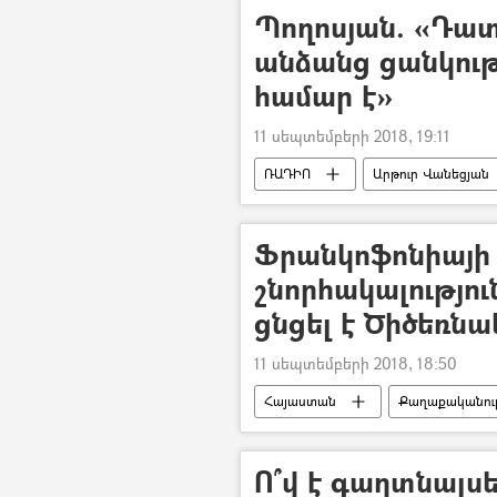
Պողոսյան. «Դատ
անձանց ցանկութ
համար է»
11 սեպտեմբերի 2018, 19:11
ՌԱԴԻՈ
Արթուր Վանեցյան
Արթուր Վանեցյանի և Սասուն Խաչա
Ֆրանկոֆոնիայի
շնորհակալությո
ցնցել է Ծիծեռն
11 սեպտեմբերի 2018, 18:50
Հայաստան
Քաղաքականութ
Ո՞վ է գաղտնալս