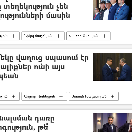
 տեղեկություն չեն
ությունների մասին
յուն
Նիկոլ Փաշինյան
Վալերի Օսիպյան
կը վաղուց սպասում էր
նալիքներ ունի այս
պեան
յուն
Արթուր Վանեցյան
Սասուն Խաչատրյան
նալսման դառը
ություն, թե՞