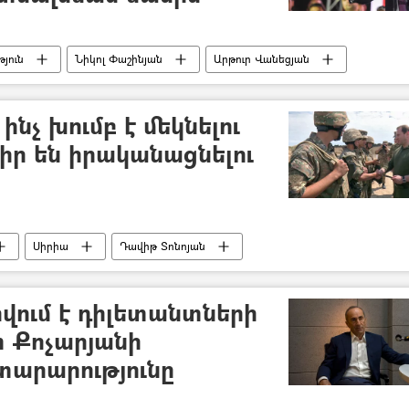
յուն
Նիկոլ Փաշինյան
Արթուր Վանեցյան
աչատրյան
ւթյուն. ԱԱԾ
Երևանի ավագանու ընտրություններ
 ինչ խումբ է մեկնելու
տրյանի սկանդալային ձայնագրությունը
դիր են իրականացնելու
Սիրիա
Դավիթ Տոնոյան
վում է դիլետանտների
տ Քոչարյանի
տարարությունը