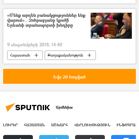
Քաղաքականություն
Նիկոլ Փաշինյան
«Մենք արդեն բանակցություններ ենք
վարում»․ Զոհրաբյանը կլուծի՞
Երևանի տրանսպորտի խնդիրը
9 սեպտեմբերի 2018, 14:40
Հայաստան
Քաղաքականություն
Երևանի ավագանու ընտրություններ 2018
Եվս 20 հոդված
Արմենիա
ԼՈՒՐԵՐ
ՀԱՅԱՍՏԱՆ
ԱՇԽԱՐՀ
ՎԵՐԼՈՒԾՈՒԹՅՈՒՆ
ԻՆՖՈԳՐԱՖ