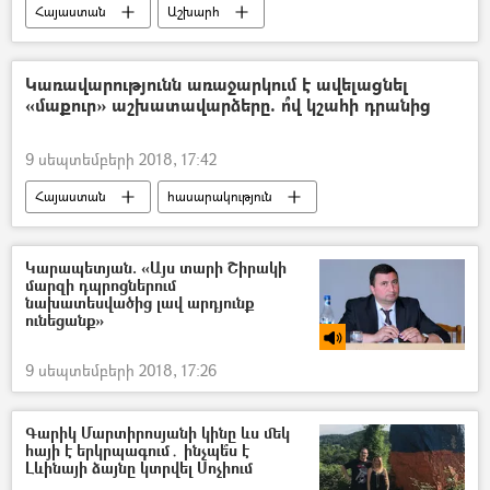
Հայաստան
Աշխարհ
Քաղաքականություն
Ռուսաստան
Նիկոլ Փաշինյան
Վլադիմիր Պուտին
Կառավարությունն առաջարկում է ավելացնել
«մաքուր» աշխատավարձերը. ո՞վ կշահի դրանից
9 սեպտեմբերի 2018, 17:42
Հայաստան
հասարակություն
Տնտեսություն
Կարապետյան. «Այս տարի Շիրակի
մարզի դպրոցներում
նախատեսվածից լավ արդյունք
ունեցանք»
9 սեպտեմբերի 2018, 17:26
Գարիկ Մարտիրոսյանի կինը ևս մեկ
հայի է երկրպագում․ ինչպե՞ս է
Լևինայի ձայնը կտրվել Սոչիում