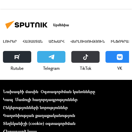
Արմենիա
ԼՈՒՐԵՐ
ՀԱՅԱՍՏԱՆ
ԱՇԽԱՐՀ
ՎԵՐԼՈՒԾՈՒԹՅՈՒՆ
ԻՆՖՈԳՐԱՖ
Rutube
Telegram
ТikТоk
VK
Նախագծի մասին
Օգտագործման կանոնները
Կապ
Մամուլի հաղորդագրություններ
Ընկերությունների նորություններ
Գաղտնիության քաղաքականություն
Տեղեկանիշի (cookie) օգտագործման
Հետադարձ կապ