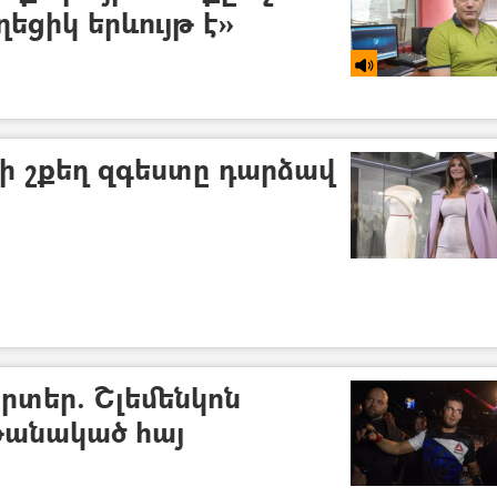
եցիկ երևույթ է»
ի շքեղ զգեստը դարձավ
րտեր. Շլեմենկոն
թանակած հայ