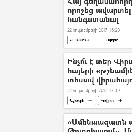
Հայ գեղասահորդ
որոշեց ավարտել
հանգստանալ
22 հոկտեմբերի 2017, 18:20
Հայաստան
Սպորտ
Ինչո՞ւ է տեր Վի
հայերի «թշնամին
տեսավ վիրահայո
22 հոկտեմբերի 2017, 17:00
Աշխարհ
Կովկաս
«Ամենաազատն ա
Թուրքիայում». 