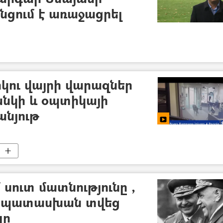
նցում է առաջացրել
րկու վայրի վարազներ
անկի և օպտիկայի
անյութ
սուտ մատնությունը ,
ր պատասխան տվեց
լը