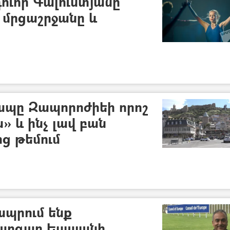
ուհի Գալուստյանը
 մրցաշրջանը և
րապը Զապորոժիեի որոշ
» և ինչ լավ բան
ց թեմում
պրում ենք
Մարգար Եսայանի