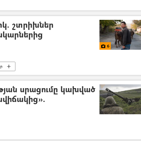
կ. շտրիխներ
նկարներից
6
եր
թյան սրացումը կախված
ավիճակից».