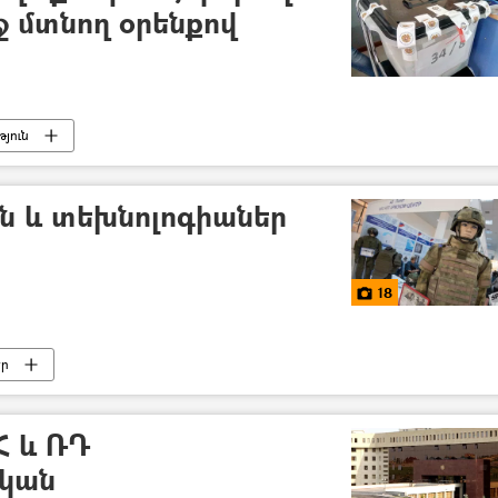
եջ մտնող օրենքով
յուն
ն և տեխնոլոգիաներ
18
եր
Հ և ՌԴ
կան