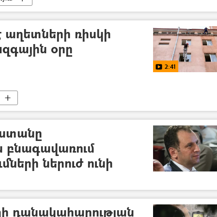
է աղետների ռիսկի
զգային օրը
2:41
աստանը
 բնագավառում
ւմների ներուժ ունի
ղի դանակահարության