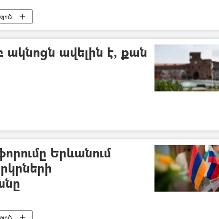
յուն
բ ակնոցն ավելին է, քան
ֆորումը Երևանում
երկրների
անը
յուն