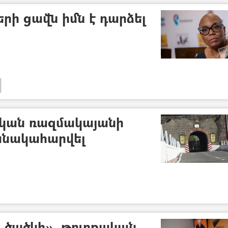
երի ցավն իմն է դարձել
սական ռազմակայանի
անակահարվել
ս ծածկի». թուրքական