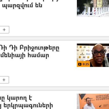
 պարզվում են
ի Դի Բրիջուոթերը
րմենիայի համար
0:25
ը կարող է
յ երկրպագուների