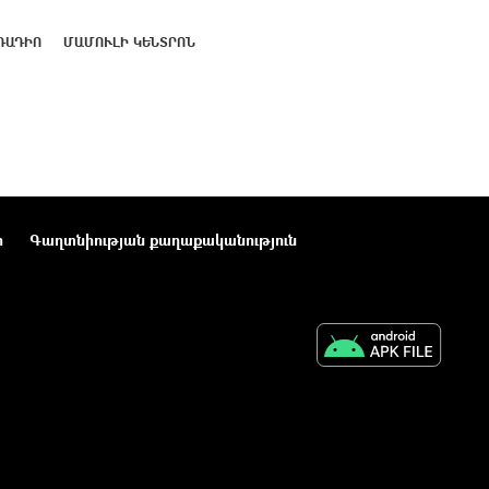
ՌԱԴԻՈ
ՄԱՄՈՒԼԻ ԿԵՆՏՐՈՆ
ր
Գաղտնիության քաղաքականություն