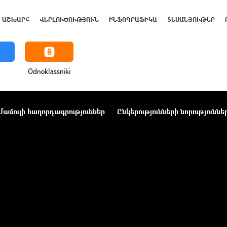
ԱՇԽԱՐՀ
ՎԵՐԼՈՒԾՈՒԹՅՈՒՆ
ԻՆՖՈԳՐԱՖԻԿԱ
ՏԵՍԱՆՅՈՒԹԵՐ
Odnoklassniki
Մամուլի հաղորդագրություններ
Ընկերությունների նորություննե