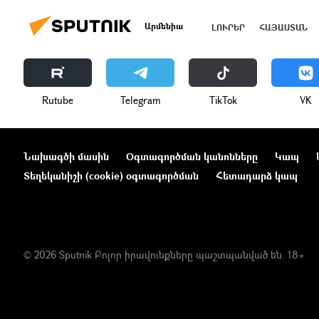
Արմենիա
ԼՈՒՐԵՐ
ՀԱՅԱՍՏԱՆ
Rutube
Telegram
ТikТоk
VK
Նախագծի մասին
Օգտագործման կանոնները
Կապ
Տեղեկանիշի (cookie) օգտագործման
Հետադարձ կապ
© 2026 Sputnik Բոլոր իրավունքները պաշտպանված են. 18+