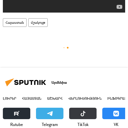
Հայաստան
մշակույթ
Արմենիա
ԼՈՒՐԵՐ
ՀԱՅԱՍՏԱՆ
ԱՇԽԱՐՀ
ՎԵՐԼՈՒԾՈՒԹՅՈՒՆ
ԻՆՖՈԳՐԱՖ
Rutube
Telegram
ТikТоk
VK