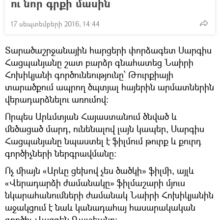
ու նոր գրքի մասին
17 սեպտեմբերի 2016, 14:44
Տարածաշրջանային հարցերի փորձագետ Սարգիս
Հացպանյանը շատ բարձր գնահատեց Նաիրի
Հոխիկյանի գործունեությունը՝ Թուրքիայի
տարածքում ապրող ծպտյալ հայերին արմատներին
վերադարձնելու առումով։
Որպես Արևմտյան Հայաստանում ծնված և
մեծացած մարդ, ունենալով լայն կապեր, Սարգիս
Հացպանյանը նպաստել է ֆիլմում թուրք և քուրդ
գործիչների ներգրավմանը։
Ոչ միայն «Արևը ցեխով չես ծածկի» ֆիլմի, այլև
«Վերադարձի ժամանակը» ֆիլմաշարի մյուս
նկարահանումների ժամանակ Նաիրի Հոխիկյանին
աջակցում է նաև կանադահայ հասարակական
գործիչ Վազգեն Գալջեանը։