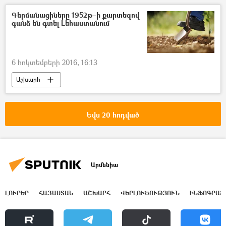
Գերմանացիները 1952թ–ի քարտեզով
գանձ են գտել Լեհաստանում
6 հոկտեմբերի 2016, 16:13
Աշխարհ
Եվս 20 հոդված
Արմենիա
ԼՈՒՐԵՐ
ՀԱՅԱՍՏԱՆ
ԱՇԽԱՐՀ
ՎԵՐԼՈՒԾՈՒԹՅՈՒՆ
ԻՆՖՈԳՐԱՖ