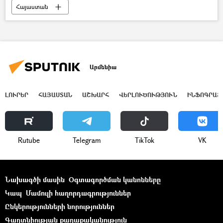
Հայաստան
Արմենիա
ԼՈՒՐԵՐ
ՀԱՅԱՍՏԱՆ
ԱՇԽԱՐՀ
ՎԵՐԼՈՒԾՈՒԹՅՈՒՆ
ԻՆՖՈԳՐԱՖ
Rutube
Telegram
ТikТоk
VK
Նախագծի մասին
Օգտագործման կանոնները
Կապ
Մամուլի հաղորդագրություններ
Ընկերությունների նորություններ
Գաղտնիության քաղաքականություն