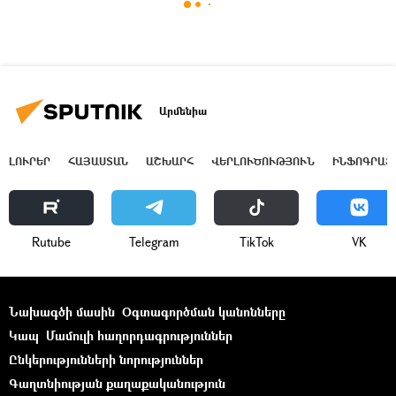
Արմենիա
ԼՈՒՐԵՐ
ՀԱՅԱՍՏԱՆ
ԱՇԽԱՐՀ
ՎԵՐԼՈՒԾՈՒԹՅՈՒՆ
ԻՆՖՈԳՐԱՖ
Rutube
Telegram
ТikТоk
VK
Նախագծի մասին
Օգտագործման կանոնները
Կապ
Մամուլի հաղորդագրություններ
Ընկերությունների նորություններ
Գաղտնիության քաղաքականություն