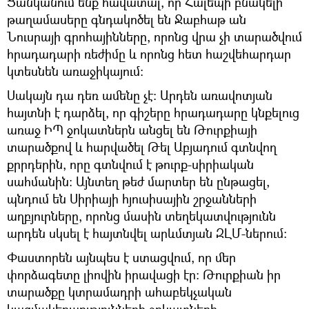
Ցանկանում ենք հավատալ, որ Հալեպի բնակելի
թաղամասերը գնդակոծել են Ջաբհաթ ան
Նուսրայի գրոհայինները, որոնց վրա չի տարածվում
հրադադարի ռեժիմը և որոնց հետ հաշվեհարդար
կտեսնեն առաջիկայում:
Սակայն դա դեռ ամենը չէ: Արդեն առավոտյան
հայտնի է դարձել, որ գիշերը հրադադարը կնքելուց
առաջ ԻՊ ջոկատներն անցել են Թուրքիայի
տարածքով և հարվածել Թել Աբյադում գտնվող
քրրդերին, որը գտնվում է թուրք-սիրիական
սահմանին: Այնտեղ թեժ մարտեր են ընթացել,
պնդում են Սիրիայի հյուսիսային շրջանների
աղբյուրները, որոնց մասին տեղեկատվությունն
արդեն սկսել է հայտնվել արևմտյան ԶԼՄ-ներում:
Փաստորեն այնպես է ստացվում, որ մեր
փորձագետը լիովին իրավացի էր: Թուրքիան իր
տարածքը կտրամադրի ահաբեկչական
կազմակերպությունների ջոկատների