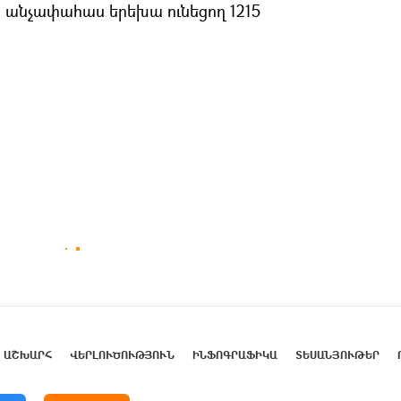
կ անչափահաս երեխա ունեցող 1215
ԱՇԽԱՐՀ
ՎԵՐԼՈՒԾՈՒԹՅՈՒՆ
ԻՆՖՈԳՐԱՖԻԿԱ
ՏԵՍԱՆՅՈՒԹԵՐ