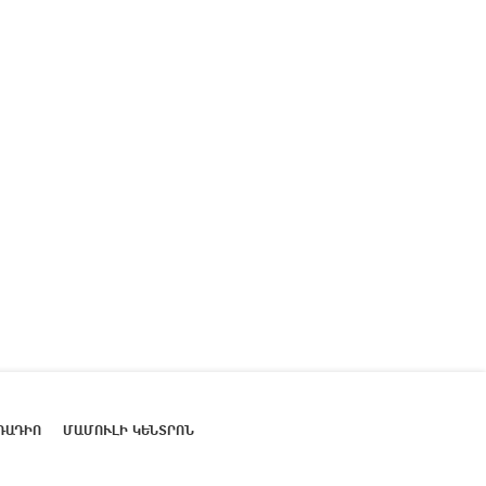
ՌԱԴԻՈ
ՄԱՄՈՒԼԻ ԿԵՆՏՐՈՆ