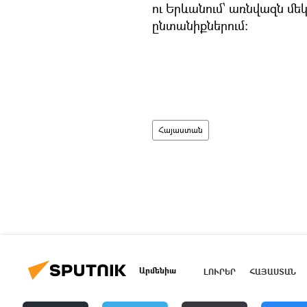
ու Երևանում՝ առնվազն մե
ընտանիքներում:
Հայաստան
Արմենիա
ԼՈՒՐԵՐ
ՀԱՅԱՍՏԱՆ