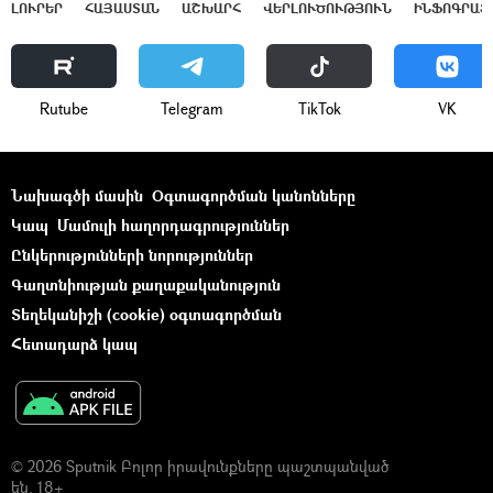
ԼՈՒՐԵՐ
ՀԱՅԱՍՏԱՆ
ԱՇԽԱՐՀ
ՎԵՐԼՈՒԾՈՒԹՅՈՒՆ
ԻՆՖՈԳՐԱՖ
Rutube
Telegram
ТikТоk
VK
Նախագծի մասին
Օգտագործման կանոնները
Կապ
Մամուլի հաղորդագրություններ
Ընկերությունների նորություններ
Գաղտնիության քաղաքականություն
Տեղեկանիշի (cookie) օգտագործման
Հետադարձ կապ
© 2026 Sputnik Բոլոր իրավունքները պաշտպանված
են. 18+