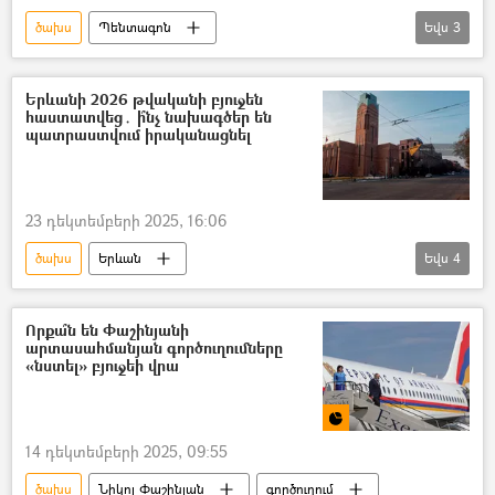
ծախս
Պենտագոն
Եվս
3
Իրանի Իսլամական Հանրապետություն
ԱՄՆ
հրադադար
Երևանի 2026 թվականի բյուջեն
հաստատվեց․ ի՞նչ նախագծեր են
պատրաստվում իրականացնել
23 դեկտեմբերի 2025, 16:06
ծախս
Երևան
Եվս
4
Երևանի քաղաքապետարան
բյուջե
Հայաստան
եկամուտ
Որքա՞ն են Փաշինյանի
արտասահմանյան գործուղումները
«նստել» բյուջեի վրա
14 դեկտեմբերի 2025, 09:55
ծախս
Նիկոլ Փաշինյան
գործուղում