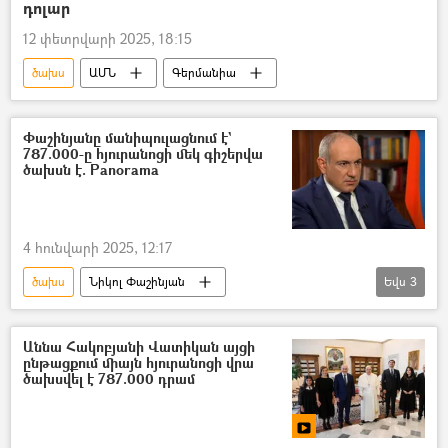
դոլար
12 փետրվարի 2025, 18:15
ծախս
ԱՄՆ
Գերմանիա
Փաշինյանը մանիպուլացնում է`
787.000-ը հյուրանոցի մեկ գիշերվա
ծախսն է. Panorama
4 հունվարի 2025, 12:17
ծախս
Նիկոլ Փաշինյան
Եվս
3
Աննա Հակոբյան
Իտալիա
Վատիկան
բյուջե
Աննա Հակոբյանի Վատիկան այցի
ընթացքում միայն հյուրանոցի վրա
ծախսվել է 787.000 դրամ