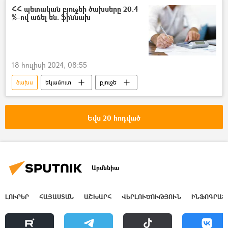
ՀՀ պաշտպանության նախարարություն (ՊՆ)
ՀՀ պետական բյուջեի ծախսերը 20.4
%–ով աճել են. ֆիննախ
18 հուլիսի 2024, 08:55
ծախս
եկամուտ
բյուջե
Եվս 20 հոդված
Արմենիա
ԼՈՒՐԵՐ
ՀԱՅԱՍՏԱՆ
ԱՇԽԱՐՀ
ՎԵՐԼՈՒԾՈՒԹՅՈՒՆ
ԻՆՖՈԳՐԱՖ