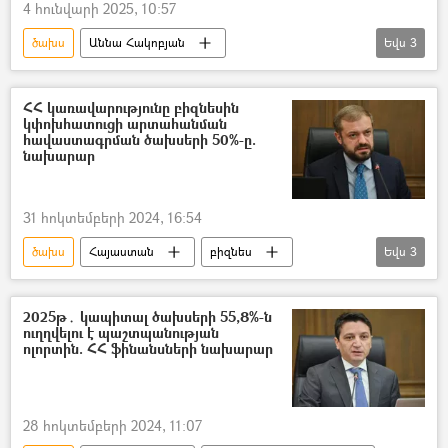
4 հունվարի 2025, 10:57
ծախս
Աննա Հակոբյան
Եվս
3
Արփի Փաշինյան
Նիկոլ Փաշինյան
Վատիկան
Իտալիա
ՀՀ կառավարությունը բիզնեսին
կփոխհատուցի արտահանման
հավաստագրման ծախսերի 50%-ը.
նախարար
31 հոկտեմբերի 2024, 16:54
ծախս
Հայաստան
բիզնես
Եվս
3
կառավարություն
արտահանում
Գևորգ Պապոյան
2025թ․ կապիտալ ծախսերի 55,8%-ն
ուղղվելու է պաշտպանության
ոլորտին. ՀՀ ֆինանսների նախարար
28 հոկտեմբերի 2024, 11:07