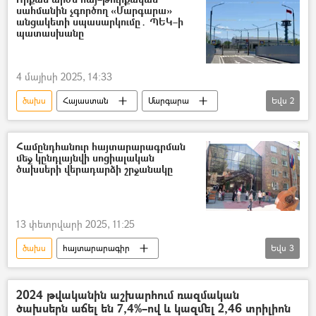
սահմանին չգործող «Մարգարա»
անցակետի սպասարկումը․ ՊԵԿ–ի
պատասխանը
4 մայիսի 2025, 14:33
ծախս
Հայաստան
Մարգարա
Եվս
2
անցակետ
Պետական եկամուտների կոմիտե (ՊԵԿ)
Համընդհանուր հայտարարագրման
մեջ կընդլայնվի սոցիալական
ծախսերի վերադարձի շրջանակը
13 փետրվարի 2025, 11:25
ծախս
հայտարարագիր
Եվս
3
Սոցիալական օգնություն
վարձ
երաժշտական դպրոց
2024 թվականին աշխարհում ռազմական
ծախսերն աճել են 7,4%–ով և կազմել 2,46 տրիլիոն