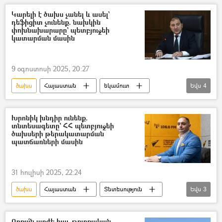
բյուջե
վարկ
պետական պարտք
Կարելի է ծախս չանել և ասել`
դեֆիցիտ չունենք. նախկին
փոխնախարարը` պետբյուջեի
կատարման մասին
9 օգոստոսի 2025, 20:27
ծախս
Հայաստան
եկամուտ
Եվս
4
Դեֆիցիտ
բյուջե
ՀՀ կառավարություն
Պավել Սաֆարյան
Խրոնիկ խնդիր ունենք.
տնտեսագետը` ՀՀ պետբյուջեի
ծախսերի թերակատարման
պատճառների մասին
31 հուլիսի 2025, 22:24
ծախս
Հայաստան
Տնտեսություն
Եվս
3
բյուջե
Աղասի Թավադյան
հարկեր
Որքա՞ն արժե հայ–թուրքական