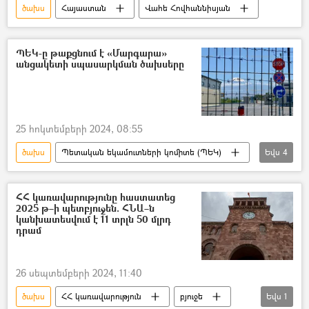
ծախս
Հայաստան
Վահե Հովհաննիսյան
ՊԵԿ-ը թաքցնում է «Մարգարա»
անցակետի սպասարկման ծախսերը
25 հոկտեմբերի 2024, 08:55
ծախս
Պետական եկամուտների կոմիտե (ՊԵԿ)
Եվս
4
Մարգարա
անցակետ
Հայաստան
Թուրքիա
ՀՀ կառավարությունը հաստատեց
2025 թ–ի պետբյուջեն. ՀՆԱ–ն
կանխատեսվում է 11 տրլն 50 մլրդ
դրամ
26 սեպտեմբերի 2024, 11:40
ծախս
ՀՀ կառավարություն
բյուջե
Եվս
1