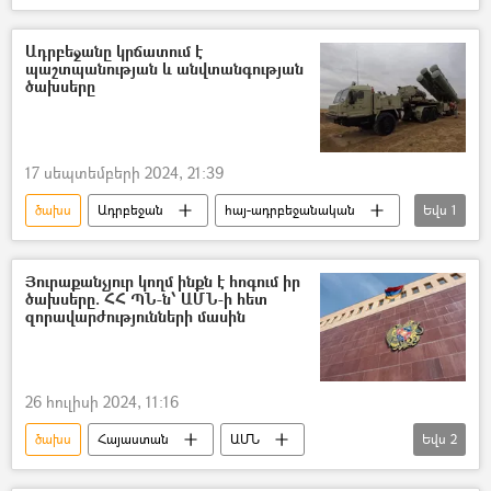
ՀՆԱ (համախառը ներքին արդյունք)
Ադրբեջանը կրճատում է
պաշտպանության և անվտանգության
ծախսերը
17 սեպտեմբերի 2024, 21:39
ծախս
Ադրբեջան
հայ-ադրբեջանական
Եվս
1
բյուջե
Յուրաքանչյուր կողմ ինքն է հոգում իր
ծախսերը. ՀՀ ՊՆ-ն՝ ԱՄՆ-ի հետ
զորավարժությունների մասին
26 հուլիսի 2024, 11:16
ծախս
Հայաստան
ԱՄՆ
Եվս
2
Զորավարժություններ