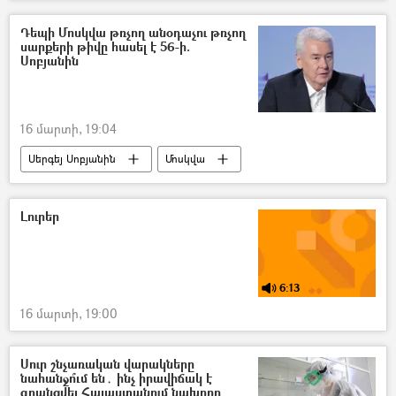
Լուսանկար
«Օսկար» մրցանակաբաշխություն
Դեպի Մոսկվա թռչող անօդաչու թռչող
սարքերի թիվը հասել է 56-ի.
Սոբյանին
16 մարտի, 19:04
Սերգեյ Սոբյանին
Մոսկվա
անօդաչու թռչող սարք (ԱԹՍ)
Ռուսաստան
Ուկրաինա
Պատերազմ
Լուրեր
6:13
16 մարտի, 19:00
Սուր շնչառական վարակները
նահանջո՞ւմ են․ ինչ իրավիճակ է
գրանցվել Հայաստանում նախորդ