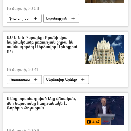
16 մարտի, 20:58
ֆուտբոլիստ
Սպանություն
Մոսկվա
ԱՄՆ-ն և Իսրայելը Իրանի վրա
հարձակմամբ բռնության շղթա են
սանձազերծել Մերձավոր Արևելքում.
ՌԴ
16 մարտի, 20:41
Ռուսաստան
Մերձավոր Արևելք
Իրանի Իսլամական Հանրապետություն
Իսրայել
ԱՄՆ
Պատերազմ
Մենք տրամադրված ենք վճռական,
մեր նպատակը հաղթանակն է.
Ռոբերտ Քոչարյան
4:47
16 մարտի, 20:36