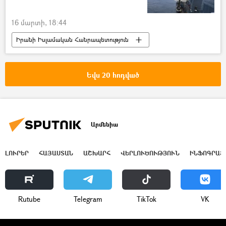
16 մարտի, 18:44
Իրանի Իսլամական Հանրապետություն
Իսրայել
Կատար
հրթիռակոծություն
Եվս 20 հոդված
Արմենիա
ԼՈՒՐԵՐ
ՀԱՅԱՍՏԱՆ
ԱՇԽԱՐՀ
ՎԵՐԼՈՒԾՈՒԹՅՈՒՆ
ԻՆՖՈԳՐԱՖ
Rutube
Telegram
ТikТоk
VK