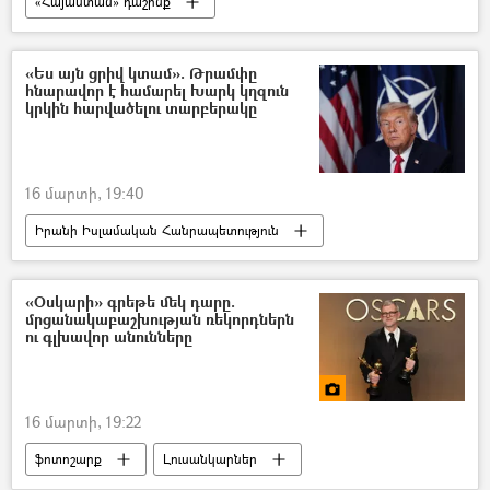
«Հայաստան» դաշինք
Ազգային ժողովի ընտրություններ
Ռոբերտ Քոչարյան
«Ես այն ցրիվ կտամ». Թրամփը
հնարավոր է համարել Խարկ կղզուն
կրկին հարվածելու տարբերակը
16 մարտի, 19:40
Իրանի Իսլամական Հանրապետություն
Դոնալդ Թրամփ
ԱՄՆ
Պատերազմ
«Օսկարի» գրեթե մեկ դարը.
մրցանակաբաշխության ռեկորդներն
ու գլխավոր անունները
16 մարտի, 19:22
ֆոտոշարք
Լուսանկարներ