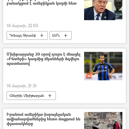
բանակցում է ամերիկյան կողմի հետ
16 մարտի, 22:03
Դոնալդ Թրամփ
ԱՄՆ
Իրանի Իսլամական Հանրապետություն
Իսրայել
Պատերազմ
Մխիթարյանը 20 օրով դուրս է մնացել
«Ինտերի» կազմից մկանների ձգվելու
պատճառով
16 մարտի, 21:31
Հենրիխ Մխիթարյան
«Ինտեր» ֆուտբոլային ակումբ
ֆուտբոլ
վնասվածք
Իրանում ամերիկա-իսրայելական
ավիահարվածներից հետո մաքրում են
փլատակները