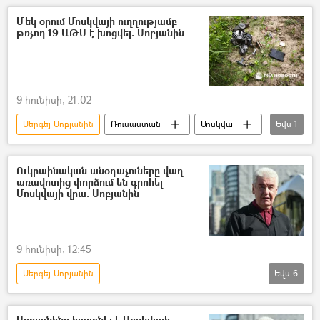
Հատուկ ռազմական գործողություն
Մեկ օրում Մոսկվայի ուղղությամբ
թռչող 19 ԱԹՍ է խոցվել. Սոբյանին
ռազմական հատուկ գործողություն
անօդաչու թռչող սարք (ԱԹՍ)
անօդաչու
Մոսկվա
Ուկրաինա
Ռուսաստան
9 հունիսի, 21:02
Սերգեյ Սոբյանին
Ռուսաստան
Մոսկվա
Եվս
1
անօդաչու թռչող սարք (ԱԹՍ)
Ուկրաինական անօդաչուները վաղ
առավոտից փորձում են գրոհել
Մոսկվայի վրա. Սոբյանին
9 հունիսի, 12:45
Սերգեյ Սոբյանին
Եվս
6
Դոնբասի պաշտպանություն. ՌԴ–ի ռազմական հատուկ գործողությունը Ուկրաինայում
անօդաչու
անօդաչու թռչող սարք (ԱԹՍ)
Սոբյանինը հայտնել է Մոսկվայի