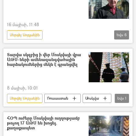
16 մայիսի, 11:48
Սերգեյ Սոբյանին
Եվս
6
Դոնբասի պաշտպանություն. ՌԴ–ի ռազմական հատուկ գործողությունը Ուկրաինայում
Մոսկվա
անօդաչու թռչող սարք (ԱԹՍ)
Տարվա սկզբից ի վեր Մոսկվայի վրա
ԱԹՍ–ների ամենազանգվածային
անօդաչու
հարձակումներից մեկն է գրանցվել
Հատուկ ռազմական գործողություն
Ուկրաինա
8 մայիսի, 10:01
Սերգեյ Սոբյանին
Ռուսաստան
Մոսկվա
Եվս
1
անօդաչու թռչող սարք (ԱԹՍ)
ՀՕՊ ուժերը Մոսկվայի ուղղությամբ
թռչող 17 ԱԹՍ են խոցել.
քաղաքապետ