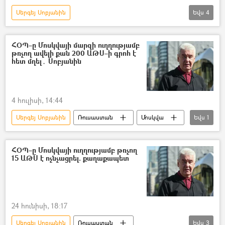
Սերգեյ Սոբյանին
Եվս
4
Դոնբասի պաշտպանություն. ՌԴ–ի ռազմական հատուկ գործողությունը Ուկրաինայում
Մոսկվա
անօդաչու թռչող սարք (ԱԹՍ)
ՀՕՊ–ը Մոսկվայի մարզի ուղղությամբ
թռչող ավելի քան 200 ԱԹՍ–ի գրոհ է
Պատերազմ
հետ մղել․ Սոբյանին
4 հուլիսի, 14:44
Սերգեյ Սոբյանին
Ռուսաստան
Մոսկվա
Եվս
1
անօդաչու թռչող սարք (ԱԹՍ)
ՀՕՊ–ը Մոսկվայի ուղղությամբ թռչող
15 ԱԹՍ է ոչնչացրել. քաղաքապետ
24 հունիսի, 18:17
Սերգեյ Սոբյանին
Ռուսաստան
Եվս
3