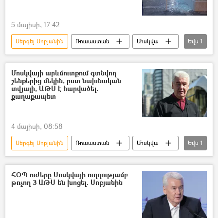
5 մայիսի, 17:42
Սերգեյ Սոբյանին
Ռուսաստան
Մոսկվա
Եվս
1
անօդաչու թռչող սարք (ԱԹՍ)
Մոսկվայի արևմուտքում գտնվող
շենքերից մեկին, ըստ նախնական
տվյալի, ԱԹՍ է հարվածել.
քաղաքապետ
4 մայիսի, 08:58
Սերգեյ Սոբյանին
Ռուսաստան
Մոսկվա
Եվս
1
շենք
ՀՕՊ ուժերը Մոսկվայի ուղղությամբ
թռչող 3 ԱԹՍ են խոցել. Սոբյանին