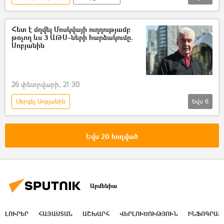
անօդաչու թռչող սարք (ԱԹՍ)
Ուկրաինա
Ռուսաստան
Հետ է մղվել Մոսկվայի ուղղությամբ
թռչող ևս 3 ԱԹՍ–ների հարձակումը.
Դոնբասի պաշտպանություն. ՌԴ–ի ռազմական հատուկ գործողությունը Ուկրաինայում
Սոբյանին
26 փետրվարի, 21:30
Սերգեյ Սոբյանին
Եվս
6
Դոնբասի պաշտպանություն. ՌԴ–ի ռազմական հատուկ գործողությունը Ուկրաինայում
անօդաչու թռչող սարք (ԱԹՍ)
անօդաչու
Եվս 20 հոդված
Մոսկվա
Հատուկ ռազմական գործողություն
ռազմական հատուկ գործողություն
Արմենիա
ԼՈՒՐԵՐ
ՀԱՅԱՍՏԱՆ
ԱՇԽԱՐՀ
ՎԵՐԼՈՒԾՈՒԹՅՈՒՆ
ԻՆՖՈԳՐԱՖ