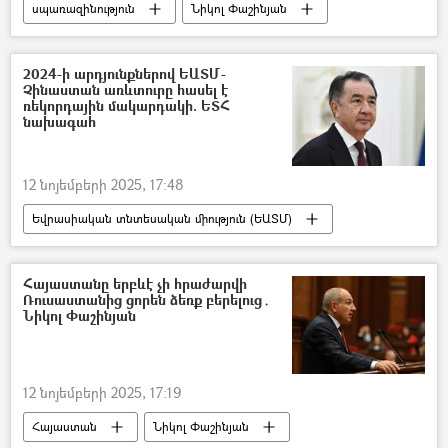
սպառազինություն
Նիկոլ Փաշինյան
ԱԺ (Ազգային ժողով)
2024-ի արդյունքներով ԵԱՏՄ-
Չինաստան առևտուրը հասել է
ռեկորդային մակարդակի. ԵՏՀ
նախագահ
12 նոյեմբերի 2025, 17:48
Եվրասիական տնտեսական միություն (ԵԱՏՄ)
Չինաստան
առևտուր
Բակիտժան Սագինտաև
Հայաստանը երբևէ չի հրաժարվի
Ռուսաստանից ցորեն ձեռք բերելուց․
Նիկոլ Փաշինյան
12 նոյեմբերի 2025, 17:19
Հայաստան
Նիկոլ Փաշինյան