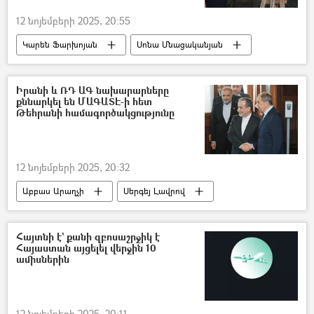
12 նոյեմբերի 2025, 20:55
Կարեն Ֆարխոյան
Սոնա Մնացականյան
Վրաերթ
հղի
Մահ
փաստաբան
Վարչապետ
Իրանի և ՌԴ ԱԳ նախարարները
քննարկել են ՄԱԳԱՏԷ-ի հետ
Ավտոշարասյուն
Արամ Նավասարդյան
Թեհրանի համագործակցությունը
12 նոյեմբերի 2025, 20:32
Աբբաս Արաղչի
Սերգեյ Լավրով
Իրանի Իսլամական Հանրապետություն
ՄԱԳԱՏԷ
Հայտնի է` քանի զբոսաշրջիկ է
Հայաստան այցելել վերջին 10
ամիսներին
12 նոյեմբերի 2025, 20:11