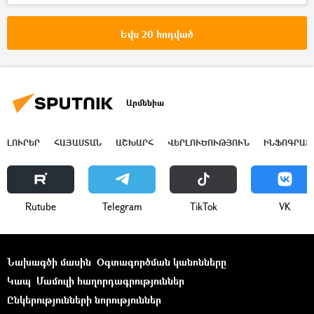
Ռուսաստան
ցորեն
Եվս 20 հոդված
Արմենիա
ԼՈՒՐԵՐ
ՀԱՅԱՍՏԱՆ
ԱՇԽԱՐՀ
ՎԵՐԼՈՒԾՈՒԹՅՈՒՆ
ԻՆՖՈԳՐԱՖ
Rutube
Telegram
ТikТоk
VK
Նախագծի մասին
Օգտագործման կանոնները
Կապ
Մամուլի հաղորդագրություններ
Ընկերությունների նորություններ