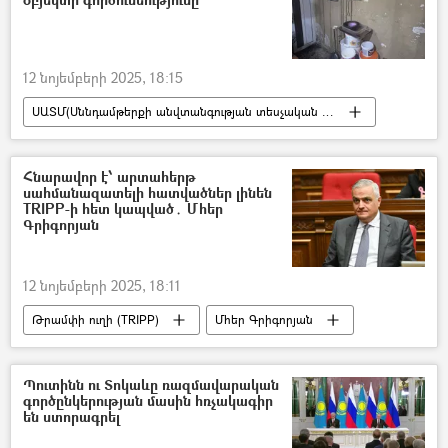
12 նոյեմբերի 2025, 18:15
ՍԱՏՄ(Սննդամթերքի անվտանգության տեսչական մարմին)
արտադրամաս
Հնարավոր է՝ արտահերթ
սահմանազատելի հատվածներ լինեն
TRIPP-ի հետ կապված․ Մհեր
Գրիգորյան
12 նոյեմբերի 2025, 18:11
Թրամփի ուղի (TRIPP)
Մհեր Գրիգորյան
Հայաստան
Ադրբեջան
հայ-ադրբեջանական
Սահման
Պուտինն ու Տոկաևը ռազմավարական
գործընկերության մասին հռչակագիր
Դելիմիտացիա
Դեմարկացիա
են ստորագրել