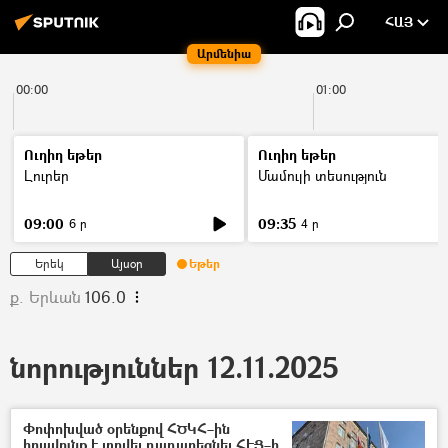
ՀԱՅ
Արմենիա
00:00
01:00
Ուղիղ եթեր
Ուղիղ եթեր
Լուրեր
Մամուլի տեսություն
09:00
09:35
6 ր
4 ր
Երեկ
Այսօր
Եթեր
ք. Երևան
106.0
նորություններ 12.11.2025
Փոփոխված օրենքով ՀԾԿՀ–ին
իրավունք է տրվել դադարեցնել ՀԷՑ–ի