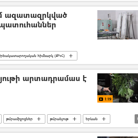
ւմ ազատազրկված
 պատուհաններ
Քրեակատարողական հիմնարկ (ՔԿՀ)
յութի արտադրամաս է
1:19
թմրամիջոցներ
թմրանյութ
Երևան