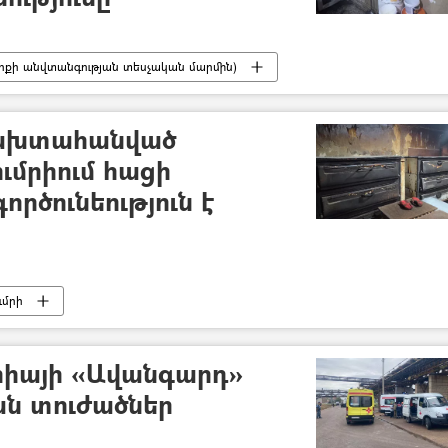
քի անվտանգության տեսչական մարմին)
չախտահանված
ւմրիում հացի
րծունեություն է
ւմրի
րիայի «Ավանգարդ»
ան տուժածներ