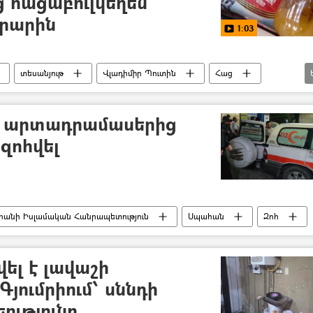
 հացաբուլկեղեն
արարին
1:03
տեսանյութ
Վլադիմիր Պուտին
Հաց
եղր
ի արտադրամասերից
 զոհվել
րանի Իսլամական Հանրապետություն
Սպահան
Զոհ
ել է լավաշի
յումրիում՝ սննդի
եությունը