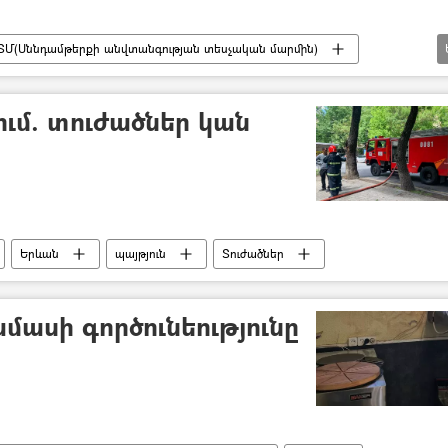
ՏՄ(Սննդամթերքի անվտանգության տեսչական մարմին)
ում. տուժածներ կան
Երևան
պայթյուն
Տուժածներ
մասի գործունեությունը