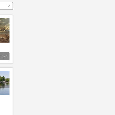
Եվս
1