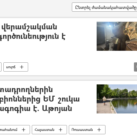
Ընտրել ժամանակահատվածը
ի վերամշակման
րծունեություն է
սուրճ
ն տեսչական մարմին)
տադրողներին
իոններից ԵՄ շուկա
ագոգիա է. Աթոյան
տահանում
Հայաստան
Ռուսաստան