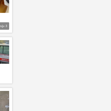
Եվս
3