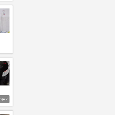
Եվս
2