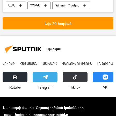
ԱՄՆ
ԲՐԻԿՍ
Դմիտրի Պեսկով
Դոնալդ Թրամփ
Եվս 20 հոդված
Արմենիա
ԼՈՒՐԵՐ
ՀԱՅԱՍՏԱՆ
ԱՇԽԱՐՀ
ՎԵՐԼՈՒԾՈՒԹՅՈՒՆ
ԻՆՖՈԳՐԱՖ
Rutube
Telegram
ТikТоk
VK
Նախագծի մասին
Օգտագործման կանոնները
Կապ
Մամուլի հաղորդագրություններ