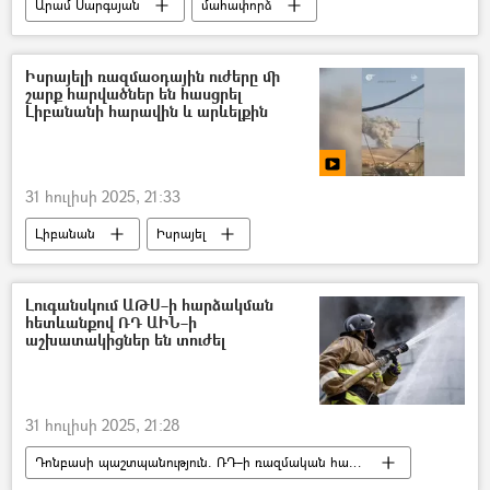
Արամ Սարգսյան
մահափորձ
Զարուհի Փոստանջյան
Իսրայելի ռազմաօդային ուժերը մի
շարք հարվածներ են հասցրել
Լիբանանի հարավին և արևելքին
31 հուլիսի 2025, 21:33
Լիբանան
Իսրայել
ռմբակոծություն
Տեսանյութեր
տեսանյութ
Լուգանսկում ԱԹՍ–ի հարձակման
հետևանքով ՌԴ ԱԻՆ–ի
աշխատակիցներ են տուժել
31 հուլիսի 2025, 21:28
Դոնբասի պաշտպանություն. ՌԴ–ի ռազմական հատուկ գործողությունը Ուկրաինայում