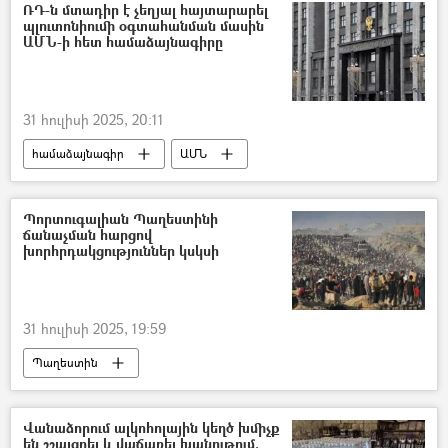
Ռուսաստան
սելավաջրեր
ՌԴ-ն մտադիր է չեղյալ հայտարարել
պլուտոնիումի օգտահանման մասին
Ճանապարհ
ԱՄՆ-ի հետ համաձայնագիրը
31 հուլիսի 2025, 20:11
համաձայնագիր
ԱՄՆ
Ռուսաստան
Պորտուգալիան Պաղեստինի
ճանաչման հարցով
խորհրդակցություններ կսկսի
31 հուլիսի 2025, 19:59
Պաղեստին
Միավորված ազգերի կազմակերպություն (ՄԱԿ)
Պորտուգալիա
Վանաձորում ալկոհոլային կեղծ խմիչք
են շշալցրել և վաճառել խանութում.