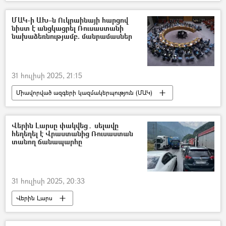
Ռուսաստան
Լուգանսկ
փրկարար
անօդաչու թռչող սարք (ԱԹՍ)
ՄԱԿ-ի ԱԽ–ն Ուկրաինայի հարցով
նիստ է անցկացրել Ռուսաստանի
նախաձեռնությամբ. մանրամասներ
31 հուլիսի 2025, 21:15
Միավորված ազգերի կազմակերպություն (ՄԱԿ)
Ռուսաստան
Ուկրաինա
Վլադիմիր Մեդինսկի
Դմիտրի Պոլյանսկի
Վերին Լարսը փակվեց․ սելավը
հեղեղել է Վրաստանից Ռուսաստան
ԱՄՆ
Ստամբուլ
տանող ճանապարհը
բանակցություններ
31 հուլիսի 2025, 20:33
Վերին Լարս
Վրաստանի Հանրապետություն