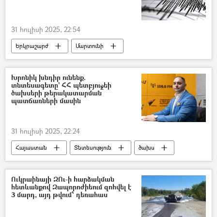
31 հուլիսի 2025, 22:54
Երկրաշարժ
Մարտունի
Խրոնիկ խնդիր ունենք.
տնտեսագետը` ՀՀ պետբյուջեի
ծախսերի թերակատարման
պատճառների մասին
31 հուլիսի 2025, 22:24
Հայաստան
Տնտեսություն
ծախս
բյուջե
Աղասի Թավադյան
հարկեր
Ուկրաինայի ԶՈւ-ի հարձակման
հետևանքով Զապորոժիեում զոհվել է
3 մարդ, այդ թվում՝ դեռահաս