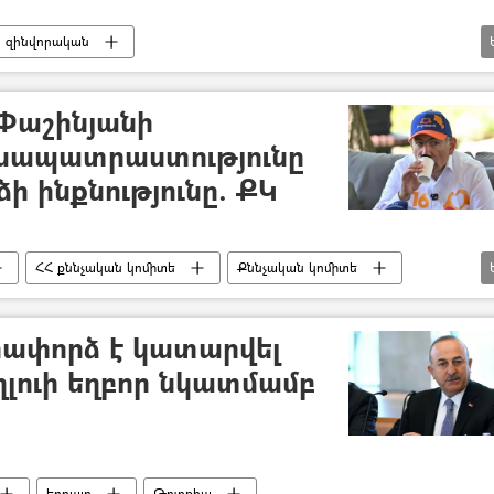
զինվորական
յուն (ԱԴԾ)
տեսանյութ
Տեսանյութեր
Փաշինյանի
խապատրաստությունը
ի ինքնությունը. ՔԿ
ՀՀ քննչական կոմիտե
Քննչական կոմիտե
ուն
քարոզարշավ
հափորձ է կատարվել
ղլուի եղբոր նկատմամբ
եղբայր
Թուրքիա