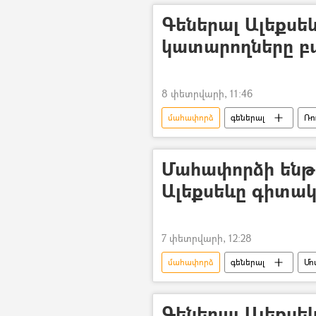
Գեներալ Ալեքսե
կատարողները բ
8 փետրվարի, 11:46
մահափորձ
գեներալ
Ռո
Տեսանյութեր
Մահափորձի ենթ
Ալեքսեևը գիտակց
7 փետրվարի, 12:28
մահափորձ
գեներալ
Մո
Գեներալ Ալեքսե