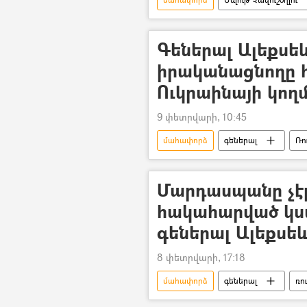
Գեներալ Ալեքսե
իրականացնողը 
Ուկրաինայի կող
9 փետրվարի, 10:45
մահափորձ
գեներալ
Ռո
Մարդասպանը չէր
հակահարված կս
գեներալ Ալեքսե
8 փետրվարի, 17:18
մահափորձ
գեներալ
ռո