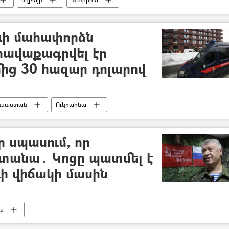
ևի մահափորձն
հավաքագրվել էր
մից 30 հազար դոլարով
ւսաստան
Ուկրաինա
 սպասում, որ
տանա․ Կոցը պատմել է
ևի վիճակի մասին
ւս