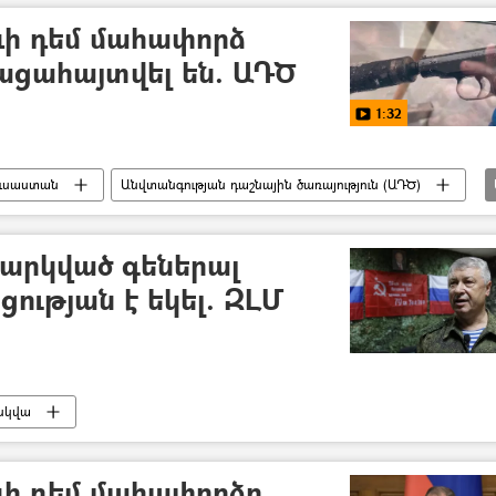
ևի դեմ մահափորձ
ացահայտվել են. ԱԴԾ
1:32
ւսաստան
Անվտանգության դաշնային ծառայություն (ԱԴԾ)
արկված գեներալ
ության է եկել. ԶԼՄ
սկվա
ևի դեմ մահափորձը