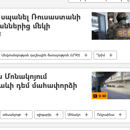
ր սպանել Ռուսաստանի
աններից մեկի
Ծ
Անվտանգության դաշնային ծառայություն (ԱԴԾ)
Ղրիմ
 Մոնակոյում
լաևի դեմ մահափորձի
0:40
տեսանյութ
օլիգարխ
Մոնակո
Ուկրաինա