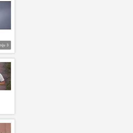
Եվս
3