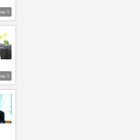
Եվս
3
Եվս
3