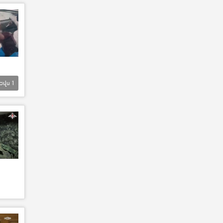
Եվս
1