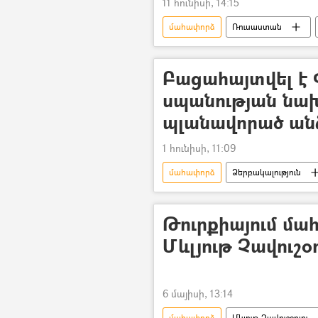
11 հունիսի, 14:15
մահափորձ
Ռուսաստան
Անվտանգության դաշնային ծառայութ
Բացահայտվել է 
սպանության նա
պլանավորած անձ
1 հունիսի, 11:09
մահափորձ
Ձերբակալություն
Նիկոլ Փաշինյան
Սպանությ
Թուրքիայում մա
Մևլյութ Չավուշօ
6 մայիսի, 13:14
մահափորձ
Մևլութ Չավուշօղլու