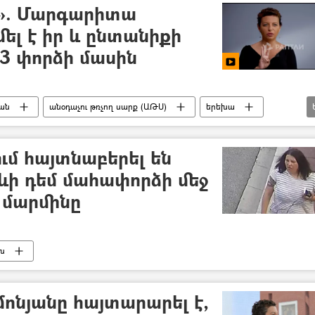
է». Մարգարիտա
ել է իր և ընտանիքի
3 փորձի մասին
ան
անօդաչու թռչող սարք (ԱԹՍ)
երեխա
Ուկրաինա
ւմ հայտնաբերել են
ևի դեմ մահափորձի մեջ
 մարմինը
խ
նյանը հայտարարել է,