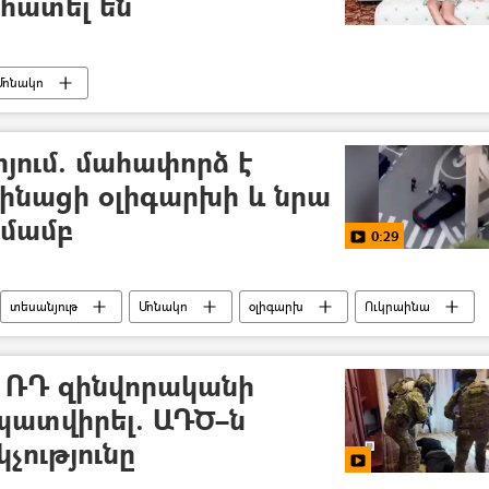
հատել են
Մոնակո
յում. մահափորձ է
ինացի օլիգարխի և նրա
մամբ
0:29
տեսանյութ
Մոնակո
օլիգարխ
Ուկրաինա
 ՌԴ զինվորականի
 պատվիրել. ԱԴԾ–ն
չությունը