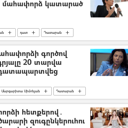
դեմ մահափորձ կատարած
ան
դատ
Դատարան
մահափորձի գործով
րյալը 20 տարվա
 դատապարտվեց
Մարգարիտա Սիմոնյան
Դատարան
փորձի հետքերով․
ծարարի զուգընկերուհու