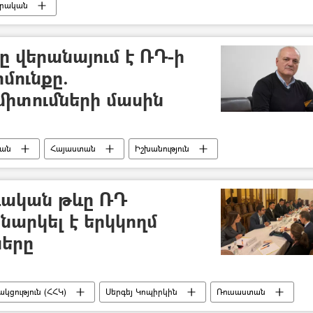
րական
ը վերանայում է ՌԴ-ի
մունքը.
միտումների մասին
տան
Հայաստան
Իշխանություն
ական թևը ՌԴ
նարկել է երկկողմ
ները
ցություն (ՀՀԿ)
Սերգեյ Կոպիրկին
Ռուսաստան