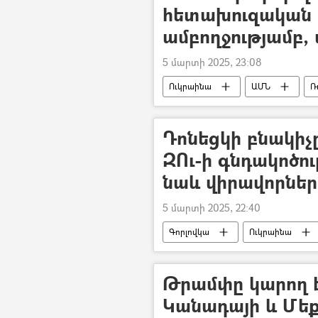
հետախուզական տ
ամբողջությամբ, 
5 մարտի 2025, 23:08
Ուկրաինա
ԱՄՆ
Ռ
Դոնեցկի բնակիչը
ԶՈւ-ի գնդակոծո
նաև վիրավորներ
5 մարտի 2025, 22:40
Գորլովկա
Ուկրաինա
Դոնբասի պաշտպանություն. ՌԴ–ի ռ
Թրամփը կարող է
Կանադայի և Մեք