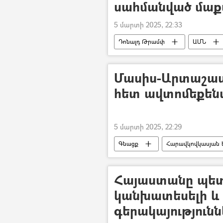
սահմանված մաք
5 մարտի 2025, 22:33
Դոնալդ Թրամփ
ԱՄՆ
Մասիս-Արտաշատ
հետ ավտոմեքենա
5 մարտի 2025, 22:29
Գնացք
Հարավկովկասյան ե
Վթար, պատահար, սպանություն, գող
Հայաստանը պետ
կանխատեսելի և
գերակայություն