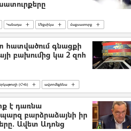
սատուրքերը
Կանադա
Մեքսիկա
մաքսատուրք
 հատվածում գնացքի
յի բախումից կա 2 զոհ
րկաթուղի (ՀԿԵ)
ավտոմեքենա
ություն
ավտովթար
Զոհ
ք է դառնա
 պարզ բարձրաձայնի իր
ները. Ավետ Ադոնց