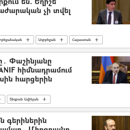
քում են. Եղիշե
աժարական չի տվել
դրբեջանական
Ադրբեջան
Հայաստան
ւնը․ Փաշինյանը
NIF հիմնադրամում
սին հարցերին
Տիգրան Ավինյան
-ն գերիներին
համար․ Միրզոյանը