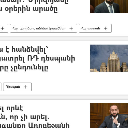
ն օրերին արածը
Հայ գերիներ, անհետ կորածներ
Հայաստան
եջան
 է հանձնվել՝
ցատրել ՌԴ դեսպանի
 չընդունելը
Դեսպան
լ որևէ
, որ չի արել.
ագանքը Ադրբեջանի