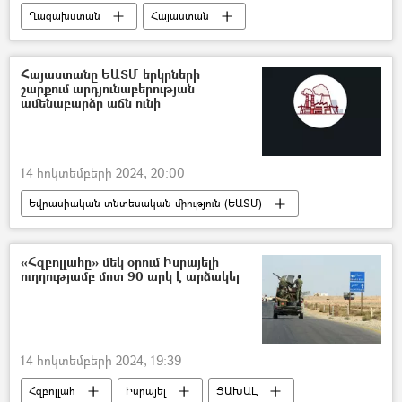
Ղազախստան
Հայաստան
Աստանա
մշակույթ
Հայաստանը ԵԱՏՄ երկրների
շարքում արդյունաբերության
ամենաբարձր աճն ունի
14 հոկտեմբերի 2024, 20:00
Եվրասիական տնտեսական միություն (ԵԱՏՄ)
Հայաստան և ԵԱՏՄ
արդյունաբերություն
Ոսկի
արտահանում
«Հզբոլլահը» մեկ օրում Իսրայելի
ուղղությամբ մոտ 90 արկ է արձակել
Ինֆոգրաֆիկա
14 հոկտեմբերի 2024, 19:39
Հզբոլլահ
Իսրայել
ՑԱԽԱԼ