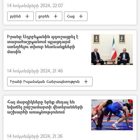
14 հոկտեմբերի 2024, 22:07
բրինձ
ցորեն
Հաց
Ռուսաստան
Հայաստան
Դավիթ Պիպոյան
Արթուր Խաչատրյան
Իրանը Ադրբեջանին զգուշացրել է
տարածաշրջանում պլացդարմ
ստեղծելու տխուր հետևանքների
մասին
14 հոկտեմբերի 2024, 21:46
Իրանի Իսլամական Հանրապետություն
Ադրբեջան
Մասուդ Փեզեշքիան
Շահին Մուստաֆաև
Հայ մարզիկները երեք մեդալ են
նվաճել ըմբշամարտի վետերանների
աշխարհի առաջնությունում
14 հոկտեմբերի 2024, 21:26