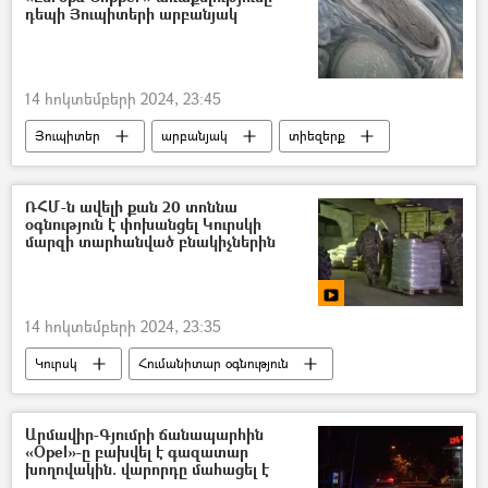
դեպի Յուպիտերի արբանյակ
14 հոկտեմբերի 2024, 23:45
Յուպիտեր
արբանյակ
տիեզերք
տիեզերանավ
ԱՄՆ-ի Օդագնացության և տիեզերական տարածության հետազոտությունների ազգային գործակալությունը ( NASA)
ՌՀՄ-ն ավելի քան 20 տոննա
օգնություն է փոխանցել Կուրսկի
մարզի տարհանված բնակիչներին
14 հոկտեմբերի 2024, 23:35
Կուրսկ
Հումանիտար օգնություն
Ռուսաստանի հայերի միություն
Ռուսաստան
Ուկրաինա
Արմավիր-Գյումրի ճանապարհին
«Opel»-ը բախվել է գազատար
Պատերազմ
Տեսանյութեր
խողովակին. վարորդը մահացել է