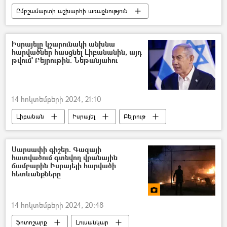
Ըմբշամարտի աշխարհի առաջնություն
Ըմբշամարտ
Սպորտ
Հայաստան
Իսրայելը կշարունակի անխնա
հարվածներ հասցնել Լիբանանին, այդ
թվում` Բեյրութին. Նեթանյահու
14 հոկտեմբերի 2024, 21:10
Լիբանան
Իսրայել
Բեյրութ
Պատերազմ
ռմբակոծություն
Հզբոլլահ
Բենիամին Նեթանյահու
Սարսափի գիշեր. Գազայի
հատվածում գտնվող վրանային
ճամբարին Իսրայելի հարվածի
հետևանքները
14 հոկտեմբերի 2024, 20:48
ֆոտոշարք
Լուսանկար