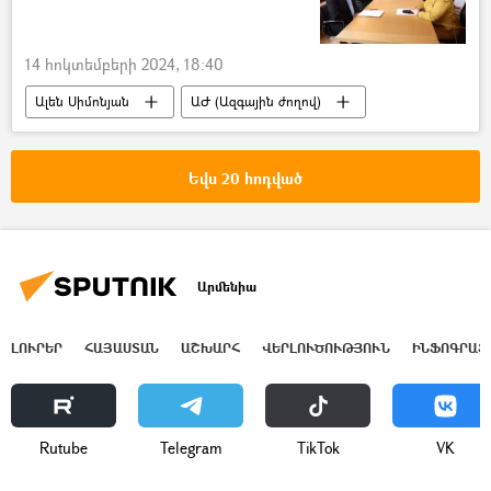
14 հոկտեմբերի 2024, 18:40
Ալեն Սիմոնյան
ԱԺ (Ազգային ժողով)
Ադրբեջան
հայ-ադրբեջանական
Սահիբա Գաֆարովա
Եվս 20 հոդված
Արմենիա
ԼՈՒՐԵՐ
ՀԱՅԱՍՏԱՆ
ԱՇԽԱՐՀ
ՎԵՐԼՈՒԾՈՒԹՅՈՒՆ
ԻՆՖՈԳՐԱՖ
Rutube
Telegram
ТikТоk
VK