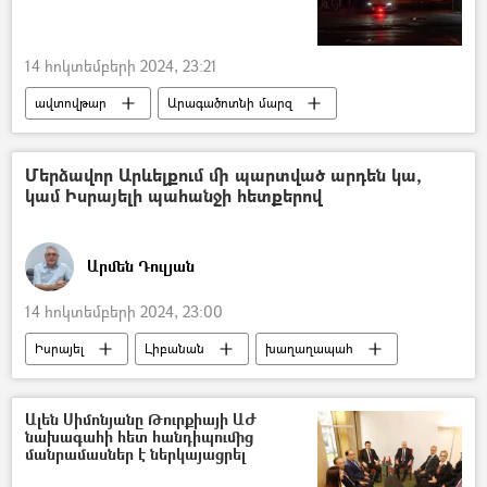
տեսանյութ
14 հոկտեմբերի 2024, 23:21
ավտովթար
Արագածոտնի մարզ
Մահ
Վթար, պատահար, սպանություն, գողություն
Մերձավոր Արևելքում մի պարտված արդեն կա,
կամ Իսրայելի պահանջի հետքերով
Արմեն Դուլյան
14 հոկտեմբերի 2024, 23:00
Իսրայել
Լիբանան
խաղաղապահ
5 րոպե Դուլյանի հետ
Հեղինակներ
Ալեն Սիմոնյանը Թուրքիայի ԱԺ
նախագահի հետ հանդիպումից
մանրամասներ է ներկայացրել