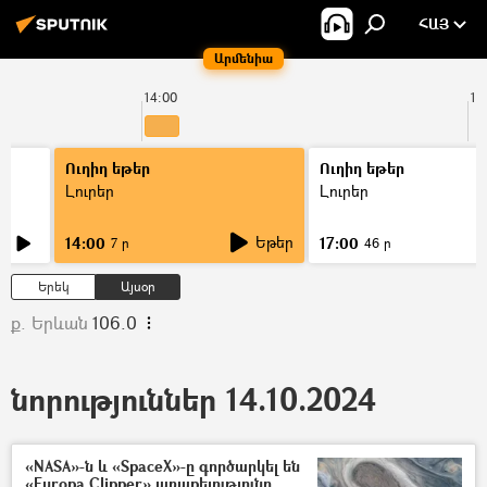
ՀԱՅ
Արմենիա
14:00
15
Ուղիղ եթեր
Ուղիղ եթեր
Լուրեր
Լուրեր
Եթեր
14:00
17:00
7 ր
46 ր
Երեկ
Այսօր
ք. Երևան
106.0
նորություններ 14.10.2024
«NASA»-ն և «SpaceX»-ը գործարկել են
«Europa Clipper» առաքելությունը