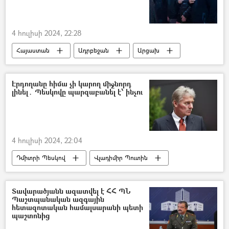
4 հուլիսի 2024, 22:28
Հայաստան
Ադրբեջան
Արցախ
գերի
Սիրանուշ Սահակյան
Բանտ
Ռուբեն Վարդանյան
Էրդողանը հիմա չի կարող միջնորդ
լինել․ Պեսկովը պարզաբանել է՝ ինչու
4 հուլիսի 2024, 22:04
Դմիտրի Պեսկով
Վլադիմիր Պուտին
Ուկրաինա
Ռեջեփ Թայիփ Էրդողան
միջնորդություն
Պատերազմ
Տավարածյանն ազատվել է ՀՀ ՊՆ
Պաշտպանական ազգային
Դոնբասի պաշտպանություն. ՌԴ–ի ռազմական հատուկ գործողությունը Ուկրաինայում
հետազոտական համալսարանի պետի
պաշտոնից