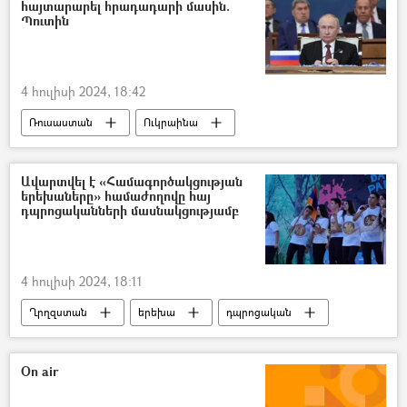
հայտարարել հրադադարի մասին.
Պուտին
4 հուլիսի 2024, 18:42
Ռուսաստան
Ուկրաինա
Վլադիմիր Պուտին
հրադադար
բանակցություններ
Ավարտվել է «Համագործակցության
երեխաները» համաժողովը հայ
Դոնբասի պաշտպանություն. ՌԴ–ի ռազմական հատուկ գործողությունը Ուկրաինայում
դպրոցականների մասնակցությամբ
4 հուլիսի 2024, 18:11
Ղրղզստան
երեխա
դպրոցական
Ուզբեկստան
համաժողով
«Համագործակցության երեխաները» համաժողով
On air