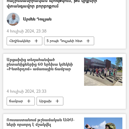
հայրենասիրական պոռթկո՞ւմ, թե՞ կրքերի
վտանգավոր բորբոքում
Արմեն Դուլյան
4 հուլիսի 2024, 23:38
Հեղինակներ
5 րոպե Դուլյանի հետ
Գորշ գայլեր
Վրաստանի Հանրապետություն
վրացի
Արցախից տեղահանված
ընտանիքներից 60 երեխա կմեկնի
ֆուտբոլիստ
Թուրք
«Ինտերդոմ» ամառային ճամբար
4 հուլիսի 2024, 23:33
ճամբար
Արցախ
Լեռնային Ղարաբաղ
Հայաստանում Ռուսական տուն
Ռուսաստանում թշնամական ԱԹՍ-
ների որսորդ է մշակվել
Ռուսաստան