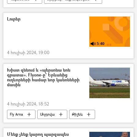
Նիկոլ Փաշինյան
պաշտոն
Լուրեր
5:40
4 հուլիսի 2024, 19:00
Խիստ զննում և «պերսոնա նոն
գրատա». Flyone-ը՝ Երևանից
ուղևորների համար նոր կանոնների
մասին
4 հուլիսի 2024, 18:52
Fly Arna
Մոլդովա
Քիշնև
Հայաստան
չվերթ
Մենք չենք կարող պարզապես