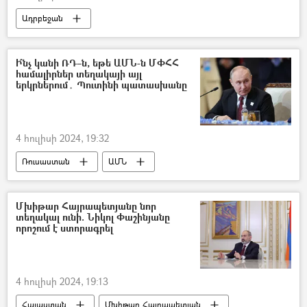
Հայաստան
Ճանապարհ
Ադրբեջան
երկաթուղի
Եվրախորհրդի խորհրդարանական վեհաժողով (ԵԽԽՎ)
Թեոդորոս Ռուսոպուլոս
Խոշտանգում
Ի՞նչ կանի ՌԴ–ն, եթե ԱՄՆ-ն ՄՓՀՀ
համալիրներ տեղակայի այլ
երկրներում․ Պուտինի պատասխանը
4 հուլիսի 2024, 19:32
Ռուսաստան
ԱՄՆ
Վլադիմիր Պուտին
Մխիթար Հայրապետյանը նոր
տեղակալ ունի. Նիկոլ Փաշինյանը
որոշում է ստորագրել
4 հուլիսի 2024, 19:13
Հայաստան
Մխիթար Հայրապետյան