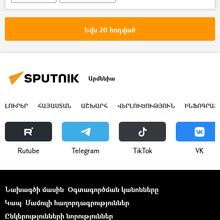
Ինֆոգրաֆիկա
Եվս 20 հոդված
Արմենիա
ԼՈՒՐԵՐ
ՀԱՅԱՍՏԱՆ
ԱՇԽԱՐՀ
ՎԵՐԼՈՒԾՈՒԹՅՈՒՆ
ԻՆՖՈԳՐԱՖ
Rutube
Telegram
ТikТоk
VK
Նախագծի մասին
Օգտագործման կանոնները
Կապ
Մամուլի հաղորդագրություններ
Ընկերությունների նորություններ