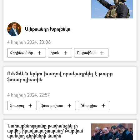
Ալեքսանդր Խրոլենկո
4 հուլիսի 2024, 23:08
Հեղինակներ
դրոն
Ուկրաինա
Ռուսաստան
Պատերազմ
անօդաչու թռչող սարք (ԱԹՍ)
ԱՄՆ
ՈւԵՖԱ-ն երկու խաղով որակազրկել է թուրք
ֆուտբոլիստին
ՆԱՏՕ
Արևմուտք
Դոնբասի պաշտպանություն. ՌԴ–ի ռազմական հատուկ գործողությունը Ուկրաինայում
4 հուլիսի 2024, 22:57
ֆուտբոլ
ֆուտբոլիստ
Թուրքիա
Թուրք
ՈւԵՖԱ
Նախաքննությունը թափանցիկ չի
արվել. իրավապաշտպանը` Բաքվում
պահվող գերիների մասին