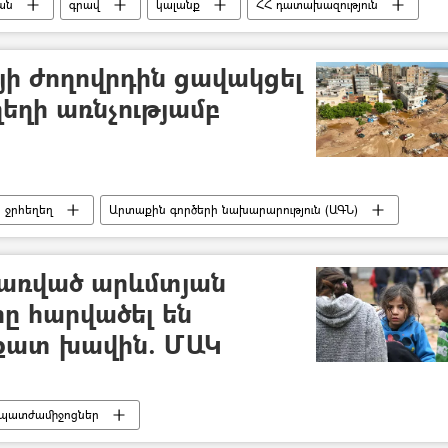
ան
գրավ
կալանք
ՀՀ դատախազություն
յի ժողովրդին ցավակցել
ղեղի առնչությամբ
ջրհեղեղ
Արտաքին գործերի նախարարություն (ԱԳՆ)
րառված արևմտյան
ը հարվածել են
ղքատ խավին. ՄԱԿ
պատժամիջոցներ
ուն (ՄԱԿ)