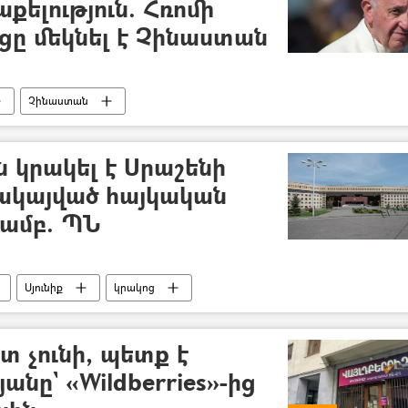
քելություն. Հռոմի
ը մեկնել է Չինաստան
Չինաստան
 կրակել է Սրաշենի
ակայված հայկական
յամբ. ՊՆ
Սյունիք
կրակոց
ւն (ՊՆ)
տ չունի, պետք է
անը` «Wildberries»-ից