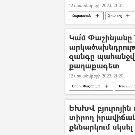
12 սեպտեմբերի 2023, 21:31
Հայաստան
ֆուտբոլ
Կա՛մ Փաշինյանը 
արկածախնդրությա
զանգը պահանջվա
քաղաքագետ
12 սեպտեմբերի 2023, 21:20
Նիկոլ Փաշինյան
Ռուսաստ
Ռեջեփ Թայիփ Էրդողան
Ս
հայ-ադրբեջանական
ԵԽԽՎ բյուրոյին 
տիրող իրավիճակ
քննարկում սկսել