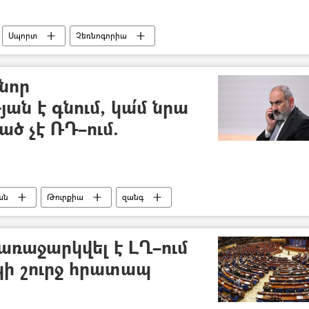
Սպորտ
Չեռնոգորիա
նոր
ն է գնում, կա՛մ նրա
ծ չէ ՌԴ–ում.
ան
Թուրքիա
զանգ
ահման
Մոսկվա
Ադրբեջան
առաջարկվել է ԼՂ–ում
ի շուրջ հրատապ