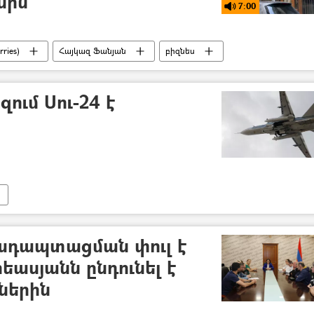
սին
7:00
ries)
Հայկազ Ֆանյան
բիզնես
ում Սու-24 է
 ադապտացման փուլ է
եասյանն ընդունել է
չներին