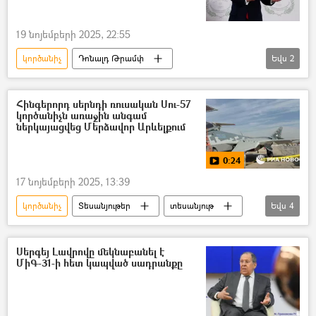
19 նոյեմբերի 2025, 22:55
կործանիչ
Դոնալդ Թրամփ
Եվս
2
F - 35 կործանիչ
F-16 կործանիչ
Հինգերորդ սերնդի ռուսական Սու-57
կործանիչն առաջին անգամ
ներկայացվեց Մերձավոր Արևելքում
0:24
17 նոյեմբերի 2025, 13:39
կործանիչ
Տեսանյութեր
տեսանյութ
Եվս
4
Ռուսաստան
Սու-57 կործանիչ
Դուբայ
Աբու Դաբի
Սերգեյ Լավրովը մեկնաբանել է
ՄիԳ-31-ի հետ կապված սադրանքը