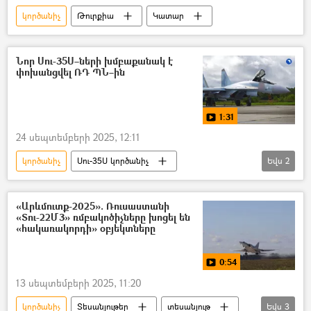
կործանիչ
Թուրքիա
Կատար
Նոր Սու-35Ս–ների խմբաքանակ է
փոխանցվել ՌԴ ՊՆ–ին
1:31
24 սեպտեմբերի 2025, 12:11
կործանիչ
Սու-35Ս կործանիչ
Եվս
2
Ռուսաստան
Տեսանյութեր
տեսանյութ
«Արևմուտք-2025». Ռուսաստանի
«Տու-22Մ3» ռմբակոծիչները խոցել են
«հակառակորդի» օբյեկտները
0:54
13 սեպտեմբերի 2025, 11:20
կործանիչ
Տեսանյութեր
տեսանյութ
Եվս
3