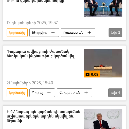
ՌԴ-ին վերադարձնելու հարցը
17 դեկտեմբերի 2025, 19:57
կործանիչ
Թուրքիա
Ռուսաստան
Եվս
2
Ռեջեփ Թայիփ Էրդողան
Վլադիմիր Պուտին
Դուբայում ավիաշոուի ժամանակ
հնդկական ինքնաթիռ է կործանվել
0:08
21 նոյեմբերի 2025, 15:40
կործանիչ
Դուբայ
Հնդկաստան
Եվս
4
վթար
ավիավթար
տեսանյութ
Տեսանյութեր
F-47 նորագույն կործանիչի ստեղծման
աշխատանքներն արդեն սկսվել են.
Թրամփ