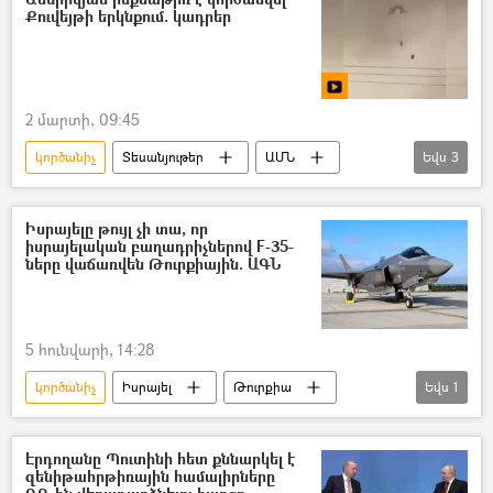
Քուվեյթի երկնքում. կադրեր
Կիպրոս
2 մարտի, 09:45
կործանիչ
Տեսանյութեր
ԱՄՆ
Եվս
3
Քուվեյթ
Օդաչու
Իրանի Իսլամական Հանրապետություն
Իսրայելը թույլ չի տա, որ
իսրայելական բաղադրիչներով F-35-
ները վաճառվեն Թուրքիային. ԱԳՆ
5 հունվարի, 14:28
կործանիչ
Իսրայել
Թուրքիա
Եվս
1
ԱՄՆ
Էրդողանը Պուտինի հետ քննարկել է
զենիթահրթիռային համալիրները