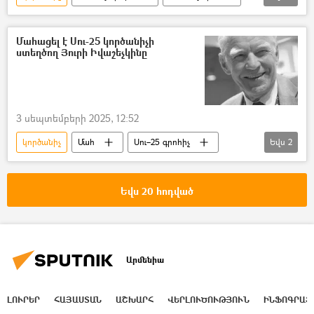
Զորավարժություններ
Ռուսաստան
Բելառուս
Մահացել է Սու-25 կործանիչի
ստեղծող Յուրի Իվաշեչկինը
3 սեպտեմբերի 2025, 12:52
կործանիչ
Մահ
Սու–25 գրոհիչ
Եվս
2
Յուրի Իվաշեչկին
Կոնստրուկտոր
Եվս 20 հոդված
Արմենիա
ԼՈՒՐԵՐ
ՀԱՅԱՍՏԱՆ
ԱՇԽԱՐՀ
ՎԵՐԼՈՒԾՈՒԹՅՈՒՆ
ԻՆՖՈԳՐԱՖ