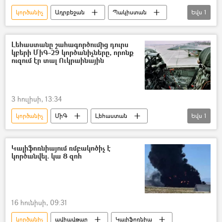
կործանիչ
Ադրբեջան
Պակիստան
Եվս
1
ինքնաթիռ
Լեհաստանը շահագործումից դուրս
կբերի ՄիԳ-29 կործանիչները, որոնք
ուզում էր տալ Ուկրաինային
3 հուլիսի, 13:34
կործանիչ
ՄիԳ
Լեհաստան
Եվս
1
Ուկրաինա
Կալիֆոռնիայում ռմբակոծիչ է
կործանվել. կա 8 զոհ
16 հունիսի, 09:31
կործանիչ
ավիավթար
Կալիֆոռնիա