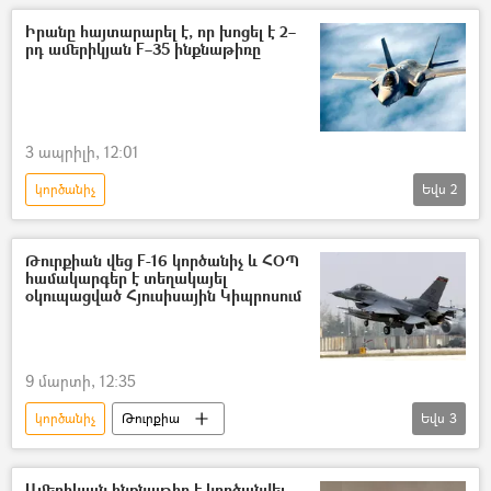
Իրանը հայտարարել է, որ խոցել է 2–
րդ ամերիկյան F–35 ինքնաթիռը
3 ապրիլի, 12:01
կործանիչ
Եվս
2
Իրանի Իսլամական Հանրապետություն
Իսլամական հեղափոխության պահապանների կորպուսը (ԻՀՊԿ)
Թուրքիան վեց F-16 կործանիչ և ՀՕՊ
համակարգեր է տեղակայել
ինքնաթիռ
օկուպացված Հյուսիսային Կիպրոսում
9 մարտի, 12:35
կործանիչ
Թուրքիա
Եվս
3
Իրանի Իսլամական Հանրապետություն
Հակաօդային պաշտպանություն (ՀՕՊ)
Ամերիկյան ինքնաթիռ է կործանվել