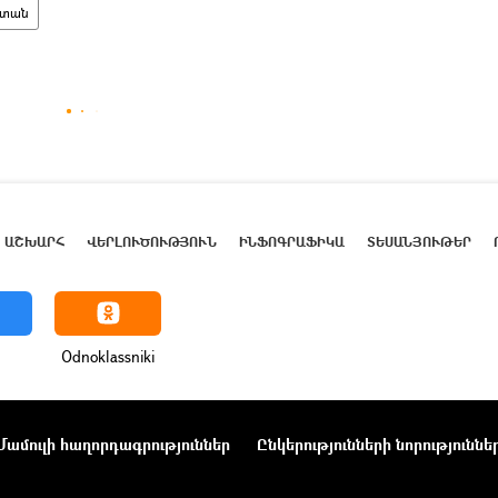
ստան
ԱՇԽԱՐՀ
ՎԵՐԼՈՒԾՈՒԹՅՈՒՆ
ԻՆՖՈԳՐԱՖԻԿԱ
ՏԵՍԱՆՅՈՒԹԵՐ
Odnoklassniki
Մամուլի հաղորդագրություններ
Ընկերությունների նորություննե