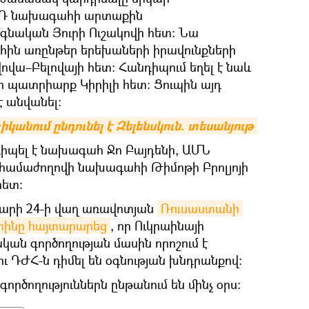
լ ՌԴ նախագահի արտաքին
գնական Յուրի Ուշակովի հետ։ Նա
հին առընթեր երեխաների իրավունքների
ա–Բելովայի հետ։ Հանդիպում եղել է նաև
ո պատրիարք Կիրիլի հետ։ Ցուպին այդ
 անվանել։
նում ընդունել է Զելենսկուն. տեսանյութ
իպել է նախագահ Ջո Բայդենի, ԱՄՆ
 համաժողովի նախագահի Թիմոթի Բրոլյոյի
հետ։
վարի 24-ի վաղ առավոտյան
Ռուսաստանի 
տինը հայտարարեց
, որ Ուկրաինայի
ան գործողության մասին որոշում է
ու ԴԺՀ-ն դիմել են օգնության խնդրանքով։
ործողություններն ընթանում են մինչ օրս։