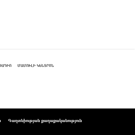
ՌԱԴԻՈ
ՄԱՄՈՒԼԻ ԿԵՆՏՐՈՆ
ր
Գաղտնիության քաղաքականություն