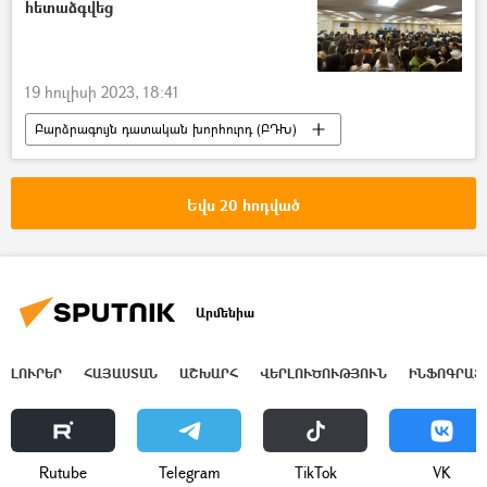
հետաձգվեց
19 հուլիսի 2023, 18:41
Բարձրագույն դատական խորհուրդ (ԲԴԽ)
Դատավոր
Դատավորների ընդհանուր ժողով
Եվս 20 հոդված
Արմենիա
ԼՈՒՐԵՐ
ՀԱՅԱՍՏԱՆ
ԱՇԽԱՐՀ
ՎԵՐԼՈՒԾՈՒԹՅՈՒՆ
ԻՆՖՈԳՐԱՖ
Rutube
Telegram
ТikТоk
VK