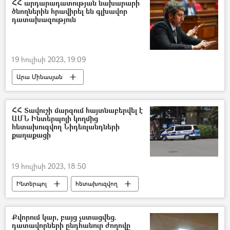
եթեր
ՀՀ արդարադատության նախարարի
ծնողներին հրավիրել են գլխավոր
Տիգրան Հակոբյան (Հեռուստատեսության ու ռադիոյի հանձնաժողովի նախագահ )
դատախազություն
19 հուլիսի 2023, 19:09
Արա Մինասյան
ՀՀ գլխավոր դատախազություն
հետախուզվող
Քրեական գործ
ՀՀ Տավուշի մարզում հայտնաբերվել է
ԱՄՆ Ինտերպոլի կողմից
Սերժ Սարգսյան
Գրիգոր Մինասյան
հետախուզվող Նիդեռլանդների
քաղաքացի
19 հուլիսի 2023, 18:50
Ինտերպոլ
հետախուզվող
հետախուզում
Տավուշ
Նիդեռլանդներ
ԱՄՆ
Քվորում կար, բայց չստացվեց.
դատավորների ընդհանուր ժողովը
ՀՀ Ոստիկանություն