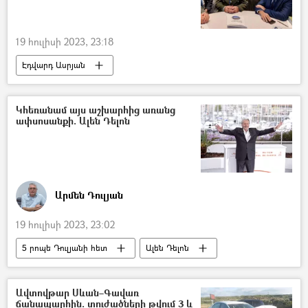
19 հուլիսի 2023, 23:18
Էդվարդ Ասրյան
Դավիթ Հարությունով (ռազմական փորձագետ)
սպառազինություն
ԱՄՆ
Կհեռանամ այս աշխարհից առանց
ափսոսանքի. Ալեն Դելոն
Հայաստան
Արմեն Դուլյան
19 հուլիսի 2023, 23:02
5 րոպե Դուլյանի հետ
Ալեն Դելոն
Շուն
Ավտովթար Սևան–Գավառ
ճանապարհին. տուժածների թվում 3 և