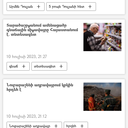
Արմեն Դուլյան
5 րոպե Դուլյանի հետ
Twitter
Threads
Մարկ Ցուկերբերգ
Իլոն Մասկ
Տարածաշրջանում ամենացածր
գնաճային միջավայրը Հայաստանում
է. տնտեսագետ
10 հուլիսի 2023, 21:27
գնաճ
տնտեսագետ
Ատոմ Մարգարյան
Հայաստան
Սպառողական զամբյուղ
Նուբարաշենի աղբավայրում կրկին
հրդեհ է
10 հուլիսի 2023, 21:12
Նուբարաշենի աղբավայր
հրդեհ