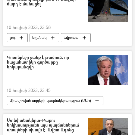
մարդ է մահացել
10 հուլիսի 2023, 23:58
շոգ
եղանակ
Եվրոպա
Մահ
Գերմանիա
Ֆրանսիա
Իսպանիա
Իտալիա
Գուտերեշը ջանք է թափում, որ
հացահատիկի գործարքը
երկարաձգվի
10 հուլիսի 2023, 23:45
Միավորված ազգերի կազմակերպություն (ՄԱԿ)
Ռուսաստան
Ուկրաինա
Պատերազմ
հացահատիկ
Ստեփանակերտ–Բաքու
երկխոսությունն այս պայմաններում
գործարք
Անտոնիո Գուտերեշ
սխալների սխալն է. Ավետ Ադոնց