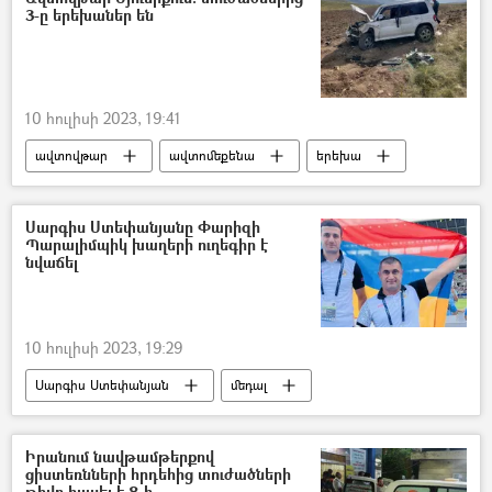
3-ը երեխաներ են
10 հուլիսի 2023, 19:41
ավտովթար
ավտոմեքենա
երեխա
Սյունիք
Սարգիս Ստեփանյանը Փարիզի
Պարալիմպիկ խաղերի ուղեգիր է
նվաճել
10 հուլիսի 2023, 19:29
Սարգիս Ստեփանյան
մեդալ
մրցույթ
Փարիզ
պարալիմպիկ խաղեր
Իրանում նավթամթերքով
ցիստեռնների հրդեհից տուժածների
թիվը հասել է 8-ի