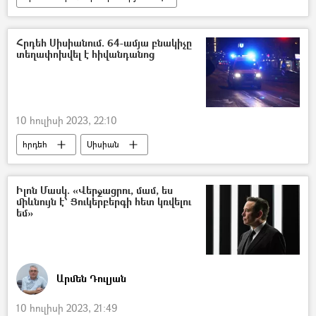
Հայաստան
Տարածաշրջան
Նիկոլ Փաշինյան
Իրակլի Ղարիբաշվիլի
Հրդեհ Սիսիանում. 64-ամյա բնակիչը
տեղափոխվել է հիվանդանոց
10 հուլիսի 2023, 22:10
հրդեհ
Սիսիան
Ներքին գործերի նախարարություն (ՆԳՆ)
Տուժածներ
բնակարան
Իլոն Մասկ. «Վերջացրու, մամ, ես
միևնույն է՝ Ցուկերբերգի հետ կռվելու
եմ»
Արմեն Դուլյան
10 հուլիսի 2023, 21:49