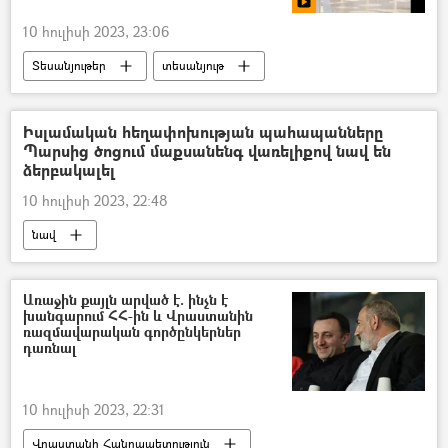
10 հուլիսի 2023, 23:06
Տեսանյութեր
տեսանյութ
օդանավակայան
Քութայիս
ջրհեղեղ
Անձրև
Իսլամական հեղափոխության պահապանները
Պարսից ծոցում մաքսանենգ վառելիքով նավ են
ձերբակալել
10 հուլիսի 2023, 22:48
նավ
Իսլամական հեղափոխության պահապանների կորպուսը (ԻՀՊԿ)
ԱՄՆ
Ձերբակալություն
Առաջին քայլն արված է. ինչն է
խանգարում ՀՀ-ին և Վրաստանին
Պարսից ծոց
ռազմավարական գործընկերներ
դառնալ
10 հուլիսի 2023, 22:31
Վրաստանի Հանրապետություն