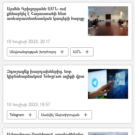
պատանի
մեդալ
Հայաստան
Արմեն Գրիգորյանն ԱՄՆ–ում
քննարկել է Հայաստանի հետ
առևտրատնտեսական կապերի հարցը
10 հուլիսի 2023, 20:17
Անվտանգության խորհուրդ
ԱՄՆ
Վաշինգտոն
Արմեն Գրիգորյան
Զգուշացե՛ք խարդախներից. նոր
կիբեռհարձակում Telegram ալիքի վրա
10 հուլիսի 2023, 19:57
Telegram
Սամվել Մարտիրոսյան
հաքեր
Ավտովթար Սյունիքում. տուժածներից