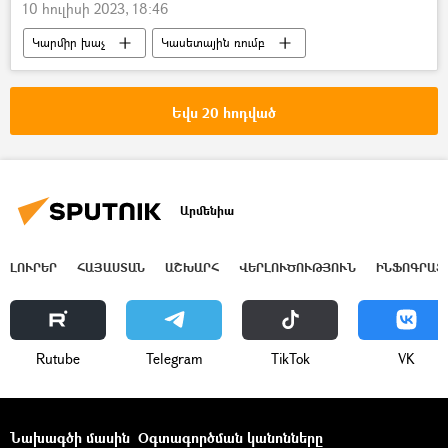
10 հուլիսի 2023, 18:46
Կարմիր խաչ
Կասետային ռումբ
ԱՄՆ
Ուկրաինա
Եվս 20 հոդված
Արմենիա
ԼՈՒՐԵՐ
ՀԱՅԱՍՏԱՆ
ԱՇԽԱՐՀ
ՎԵՐԼՈՒԾՈՒԹՅՈՒՆ
ԻՆՖՈԳՐԱՖ
Rutube
Telegram
ТikТоk
VK
Նախագծի մասին
Օգտագործման կանոնները