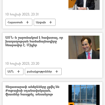
10 հուլիսի 2023, 23:31
Հայաստան
Արցախ
Լեռնային Ղարաբաղ
Ավետ Ադոնց
Տոյվո Կլաար
Ադրբեջան
ԱՄՆ–ն շարունակում է հավատալ, որ
խաղաղության համաձայնագիրը
Թուրքիա
հնարավոր է. Միլլեր
10 հուլիսի 2023, 23:20
ԱՄՆ
բանակցություններ
Հայաստան
Ադրբեջան
խաղաղություն
Տեղատարափ անձրևները լցվել են
Քութայիսի օդանավակայան,
Խաղաղության պայմանագիր
վնասներ հասցրել. տեսանյութ
Մեթյու Միլլեր