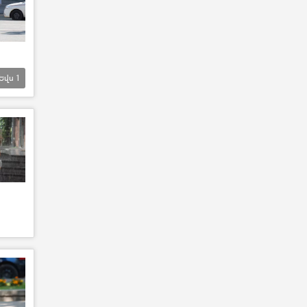
Եվս
1