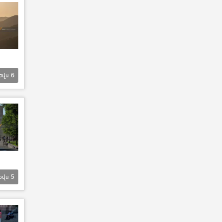
Եվս
6
Եվս
5