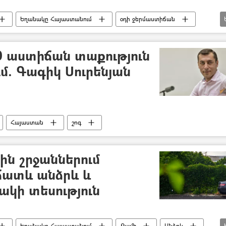
Եղանակը Հայաստանում
օդի ջերմաստիճան
ւմներ
Երևան
40 աստիճան տաքություն
մ. Գագիկ Սուրենյան
Հայաստան
շոգ
ին շրջաններում
ճատև անձրև և
կի տեսություն
Եղանակը Հայաստանում
Քամի
Անձրև