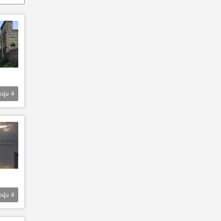
Եվս
4
Եվս
4