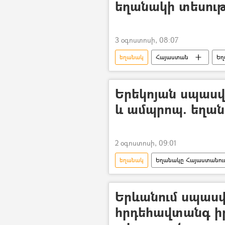
եղանակի տեսութ
3 օգոստոսի, 08:07
եղանակ
Հայաստան
Եղ
Անձրև
Քամի
Երեկոյան սպասվ
և ամպրոպ. եղան
2 օգոստոսի, 09:01
եղանակ
Եղանակը Հայաստանու
Երևանում սպասվ
հրդեհավտանգ ի