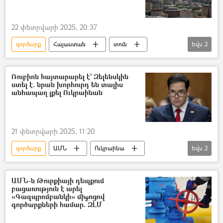
22 փետրվարի 2025, 20:37
գործարք
Հայաստան
տուն
Եվս
2
վաճառք
գին
Ռուբիոն հայտարարել է` Զելենսկին
ստել է. նրան խորհուրդ են տալիս
անհապաղ լքել Ուկրաինան
21 փետրվարի 2025, 11:20
գործարք
ԱՄՆ
Ուկրաինա
Եվս
2
Մարկո Ռուբիո
Վլադիմիր Զելենսկի
ԱՄՆ-ն Թուրքիայի դեպքում
բացառություն է արել
«Գազպրոմբանկի» միջոցով
գործարքների համար. ԶԼՄ