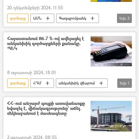
20 դեկտեմբերի 2024, 11:55
գործարք
ԱՄՆ
Գազպրոմբանկ
Եվս
2
«Գազպրոմ Արմենիա» ընկերություն
պատժամիջոցներ
Հայաստանում 86.7 %–ով ավելացել է
անկանխիկ գործարքների քանակը.
ՊԵԿ
8 օգոստոսի 2024, 18:01
գործարք
ՀԴՄ
անկանխիկ վճարում
Եվս
1
Պետական եկամուտների կոմիտե (ՊԵԿ)
ՀՀ–ում անշարժ գույքի առուվաճառքը
նվազել է, վիճակագրությունը` աճել.
մեկնաբանում է մասնագետը
2 օգոստոսի 2024, 08:55