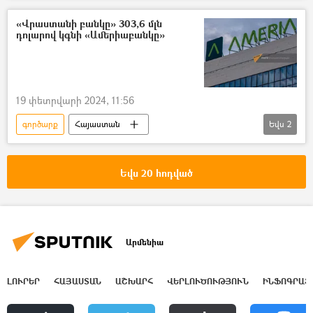
«Վրաստանի բանկը» 303,6 մլն
դոլարով կգնի «Ամերիաբանկը»
19 փետրվարի 2024, 11:56
գործարք
Հայաստան
Եվս
2
Վրաստանի Հանրապետություն
Բանկ
Եվս 20 հոդված
Արմենիա
ԼՈՒՐԵՐ
ՀԱՅԱՍՏԱՆ
ԱՇԽԱՐՀ
ՎԵՐԼՈՒԾՈՒԹՅՈՒՆ
ԻՆՖՈԳՐԱՖ