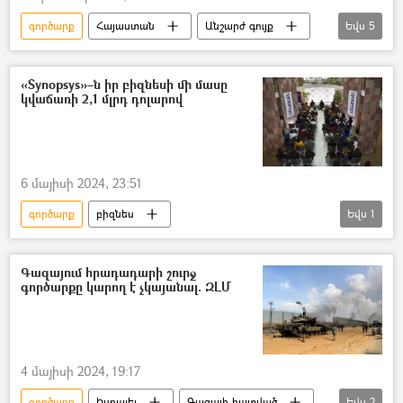
գործարք
Հայաստան
Անշարժ գույք
Եվս
5
Կադաստրի կոմիտե
բնակարան
Հիփոթեքային վարկ
եկամուտ
«Synopsys»–ն իր բիզնեսի մի մասը
կվաճառի 2,1 մլրդ դոլարով
Անդրանիկ Հարությունով
6 մայիսի 2024, 23:51
գործարք
բիզնես
Եվս
1
«Synopsys» ընկերություն
Գազայում հրադադարի շուրջ
գործարքը կարող է չկայանալ. ԶԼՄ
4 մայիսի 2024, 19:17
գործարք
Իսրայել
Գազայի հատված
Եվս
2