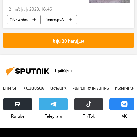
12 հունիսի 2023, 18:46
Ուկրաինա
Դատարան
Ռուսաստան
կալանավորել
Եվս 20 հոդված
Արմենիա
ԼՈՒՐԵՐ
ՀԱՅԱՍՏԱՆ
ԱՇԽԱՐՀ
ՎԵՐԼՈՒԾՈՒԹՅՈՒՆ
ԻՆՖՈԳՐԱՖ
Rutube
Telegram
ТikТоk
VK