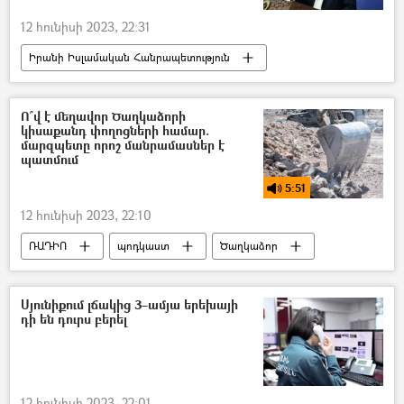
12 հունիսի 2023, 22:31
Իրանի Իսլամական Հանրապետություն
Ադրբեջան
դեսպանատուն
Ո՞վ է մեղավոր Ծաղկաձորի
կիսաքանդ փողոցների համար.
մարզպետը որոշ մանրամասներ է
պատմում
5:51
12 հունիսի 2023, 22:10
ՌԱԴԻՈ
պոդկաստ
Ծաղկաձոր
Ճանապարհ
շինարարություն
Քրեական գործ
Սյունիքում լճակից 3–ամյա երեխայի
դի են դուրս բերել
12 հունիսի 2023, 22:01