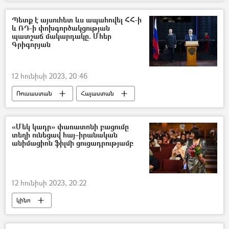
Հայաստան
Ադրբեջան
Պետք է այսուհետ ևս ապահովել ՀՀ-ի
և ՌԴ-ի փոխգործակցության
պատշաճ մակարդակը. Մհեր
Գրիգորյան
12 հունիսի 2023, 20:46
Ռուսաստան
Հայաստան
Մհեր Գրիգորյան
Հայաստան-Ռուսաստան համագործակցություն
«Մեկ կադր» փառատոնի բացումը
տեղի ունեցավ հայ–իրանական
անիմացիոն ֆիլմի ցուցադրությամբ
12 հունիսի 2023, 20:22
կինո