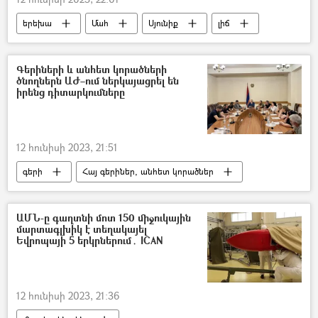
երեխա
Մահ
Սյունիք
լիճ
Գերիների և անհետ կորածների
ծնողներն ԱԺ–ում ներկայացրել են
իրենց դիտարկումները
12 հունիսի 2023, 21:51
գերի
Հայ գերիներ, անհետ կորածներ
հանձնաժողով
ԱԺ (Ազգային ժողով)
Անդրանիկ Քոչարյան
ԱՄՆ-ը գաղտնի մոտ 150 միջուկային
մարտագլխիկ է տեղակայել
Եվրոպայի 5 երկրներում․ ICAN
12 հունիսի 2023, 21:36