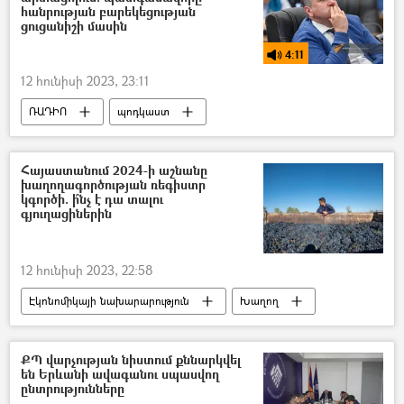
հանրության բարեկեցության
ցուցանիշի մասին
4:11
12 հունիսի 2023, 23:11
ՌԱԴԻՈ
պոդկաստ
Արթուր Խաչատրյան
Տնտեսություն
Հայաստան
ԱԺ (Ազգային ժողով)
Հայաստանում 2024-ի աշնանը
խաղողագործության ռեգիստր
Վահե Հովհաննիսյան
կգործի. ի՞նչ է դա տալու
գյուղացիներին
12 հունիսի 2023, 22:58
Էկոնոմիկայի նախարարություն
Խաղող
մթերում
Գևորգ Ղազարյան
Խաղողագործության և գինեգործության ռեգիստ
ՔՊ վարչության նիստում քննարկվել
են Երևանի ավագանու սպասվող
Գինի
ընտրությունները