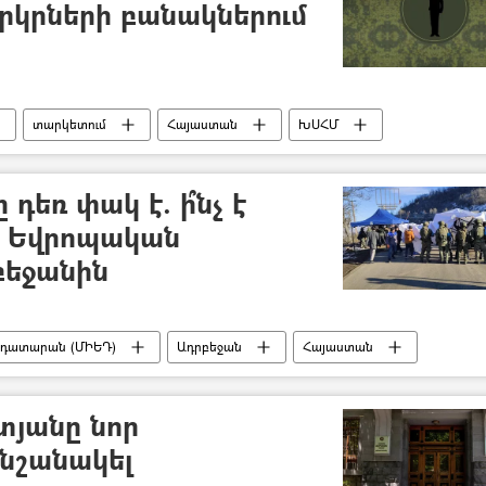
րկրների բանակներում
տարկետում
Հայաստան
ԽՍՀՄ
դեռ փակ է. ի՞նչ է
 Եվրոպական
եջանին
 դատարան (ՄԻԵԴ)
Ադրբեջան
Հայաստան
յանը նոր
նշանակել