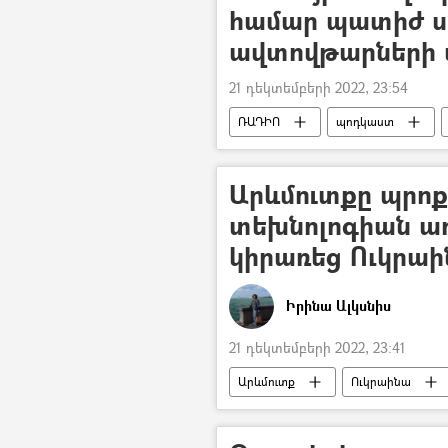
համար պատիժ սա
ավտովթարների 
21 դեկտեմբերի 2022, 23:54
ՌԱԴԻՈ
պոդկաստ
անվադող
Արևմուտքը պրո
տեխնոլոգիան ա
կիրառեց Ուկրաի
Իրինա Ալկսնիս
21 դեկտեմբերի 2022, 23:41
Արևմուտք
Ուկրաինա