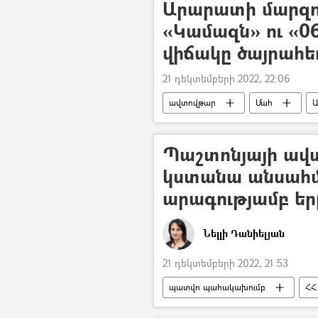
Արարատի մարզու
«Կամազն» ու «06
վիճակը ծայրահե
21 դեկտեմբերի 2022, 22:06
ավտովթար
Մահ
Ա
Պաշտոնյայի ավտ
կստանա անսահ
արագությամբ եր
Նելլի Դանիելյան
21 դեկտեմբերի 2022, 21:53
պատվո պահակախումբ
ՀՀ