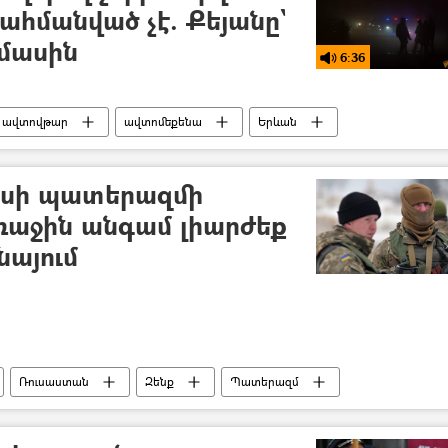
հմանված չէ. Քեյանը`
մասին
6:36
ավտովթար
ավտոմեքենա
Երևան
քսի պատերազմի
ռաջին անգամ լիարժեք
նայում
Ռուսաստան
Զենք
Պատերազմ