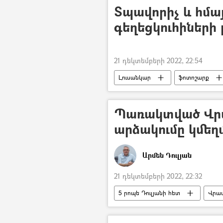
Տպավորիչ և հմա
գեղեցկուհիների
21 դեկտեմբերի 2022, 22:54
Լուսանկար
ֆոտոշարք
«Միսս ԱՊՀ–2022» գեղեցկության մրց
Պառակտված Վր
արձակումը կմեղմ
Արմեն Դուլյան
21 դեկտեմբերի 2022, 22:32
5 րոպե Դուլյանի հետ
Վրաս
Միխեիլ Սաակաշվիլի
Իշխան