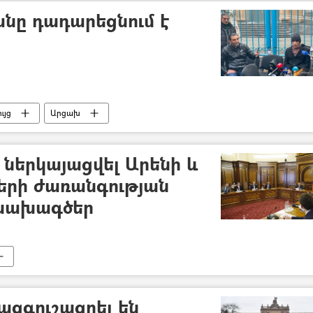
նը դադարեցնում է
ւյց
Արցախ
ուն (ՄԱԿ)
ներկայացվել Արենի և
ղերի ժառանգության
նախագծեր
ազգուշացրել են