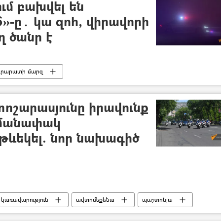
մ բախվել են
»-ը․ կա զոհ, վիրավորի
ղ ծանր է
րարատի մարզ
ոշարասյունը իրավունք
մանափակ
թևեկել. նոր նախագիծ
 կառավարություն
ավտոմեքենա
պաշտոնյա