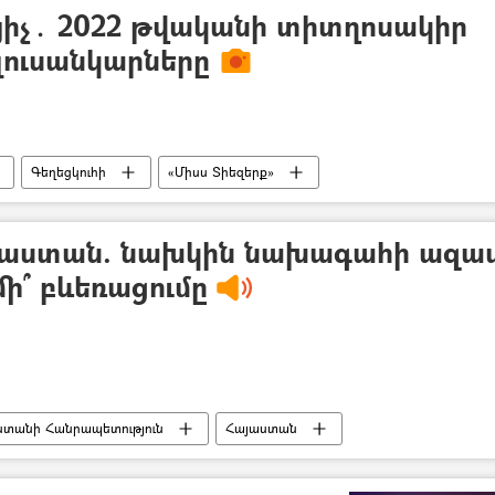
յիչ․ 2022 թվականի տիտղոսակիր
 լուսանկարները
Գեղեցկուհի
«Միսս Տիեզերք»
ույթ
աստան. նախկին նախագահի ազա
ի՞ բևեռացումը
տանի Հանրապետություն
Հայաստան
ություն
ընդդիմություն
Պատերազմ