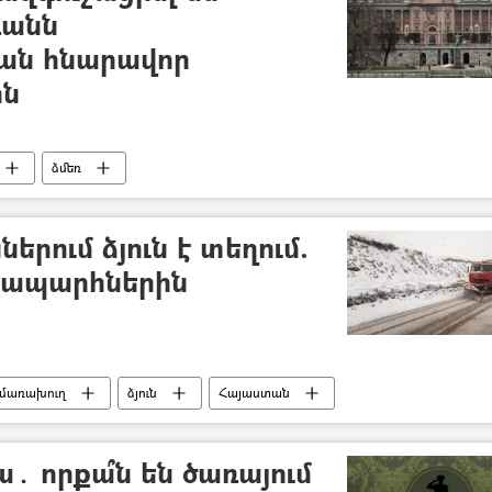
ռանն
յան հնարավոր
ին
ձմեռ
երում ձյուն է տեղում.
նապարհներին
մառախուղ
ձյուն
Հայաստան
ա․ որքա՞ն են ծառայում