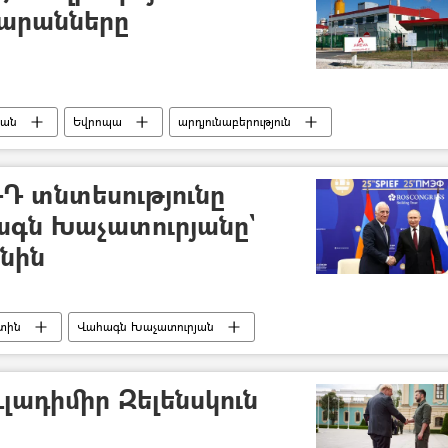
ծարանները
տան
Եվրոպա
արդյունաբերություն
ՌԴ տնտեսությունը
ագն Խաչատուրյանը`
նին
տին
Վահագն Խաչատուրյան
լադիմիր Զելենսկուն