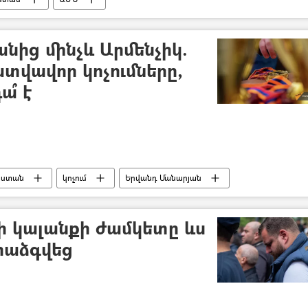
նից մինչև Արմենչիկ.
ատվավոր կոչումները,
ա՞ է
աստան
կոչում
Երվանդ Մանարյան
ի կալանքի ժամկետը ևս
րաձգվեց