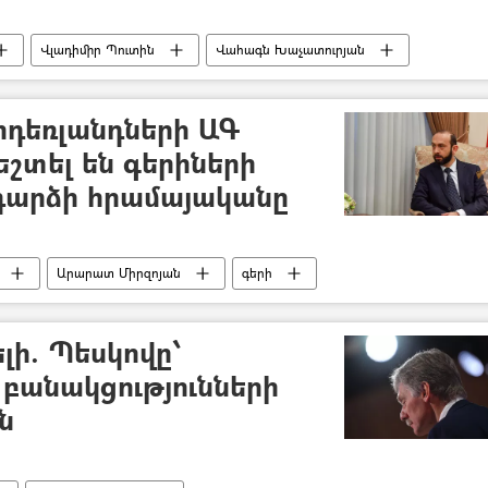
Վլադիմիր Պուտին
Վահագն Խաչատուրյան
իդեռլանդների ԱԳ
շտել են գերիների
արձի հրամայականը
Արարատ Միրզոյան
գերի
լի. Պեսկովը՝
 բանակցությունների
ն