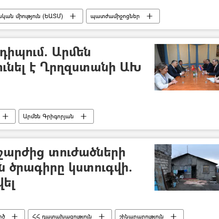
ան միություն (ԵԱՏՄ)
պատժամիջոցներ
իպում. Արմեն
ունել է Ղրղզստանի ԱԽ
Արմեն Գրիգորյան
ար
շարժից տուժածների
 ծրագիրը կստուգվի.
վել
րծ
ՀՀ դատախազություն
շինարարություն