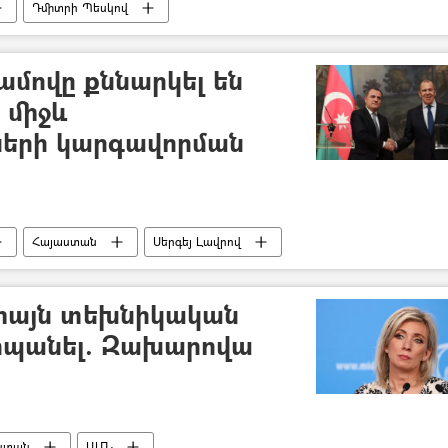
Դմիտրի Պեսկով
ամովը քննարկել են
 միջև
ների կարգավորման
Հայաստան
Սերգեյ Լավրով
միայն տեխնիկական
ահպանել. Զախարովա
ստան
ԱՄՆ