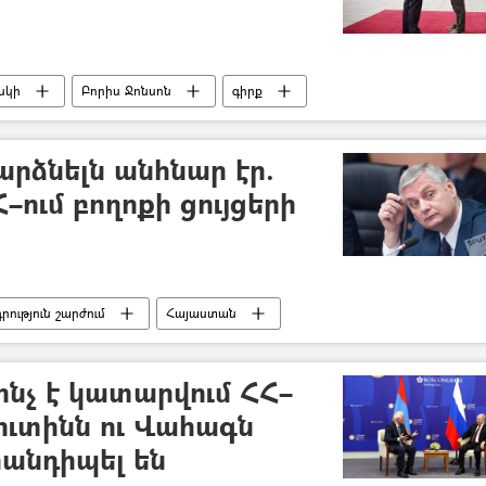
սկի
Բորիս Ջոնսոն
գիրք
արձնելն անհնար էր.
–ում բողոքի ցույցերի
րություն շարժում
Հայաստան
ինչ է կատարվում ՀՀ–
Պուտինն ու Վահագն
անդիպել են