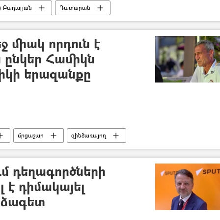
) Բադալյան
Դատարան
ջ միակ որդուն է
ս ընկեր Համիկն
իկի երազանքը
մրցաշար
զինծառայող
մ դեղագործների
լ է դիմակայել
րձագետ