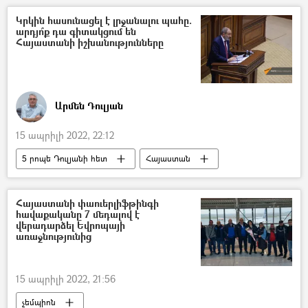
Դոնեցկ
Լուգանսկ
Կրկին հասունացել է լրջանալու պահը.
արդյո՞ք դա գիտակցում են
Հայաստանի իշխանությունները
Արմեն Դուլյան
15 ապրիլի 2022, 22:12
5 րոպե Դուլյանի հետ
Հայաստան
Արցախ
Լեռնային Ղարաբաղ
Իշխանություն
Ադրբեջան
Հայաստանի փաուերլիֆթինգի
հավաքականը 7 մեդալով է
վերադարձել Եվրոպայի
առաջնությունից
15 ապրիլի 2022, 21:56
չեմպիոն