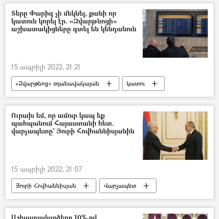
Ադրբեջան
Տերը Փարիզ չի մեկնել, քանի որ
կատուն կորել էր. «Զվարթնոցի»
աշխատակիցները գտել են կենդանուն
15 ապրիլի 2022, 21:21
«Զվարթնոց» օդանավակայան
կատու
Փարիզ
Ուրախ եմ, որ ամուր կապ եք
պահպանում Հայաստանի հետ.
վարչապետը` Յուրի Հովհաննիսյանին
15 ապրիլի 2022, 21:07
Յուրի Հովհաննիսյան
Վարչապետ
գիտնական
հայ
Աշխատավարձերը 10%-ով