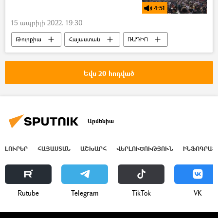
4:51
15 ապրիլի 2022, 19:30
Թուրքիա
Հայաստան
ՌԱԴԻՈ
պոդկաստ
Սահման
Եվս 20 հոդված
Արմենիա
ԼՈՒՐԵՐ
ՀԱՅԱՍՏԱՆ
ԱՇԽԱՐՀ
ՎԵՐԼՈՒԾՈՒԹՅՈՒՆ
ԻՆՖՈԳՐԱՖ
Rutube
Telegram
ТikТоk
VK