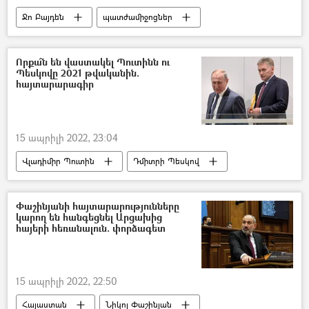
Ջո Բայդեն
պատժամիջոցներ
ԱՄՆ
Ուկրաինա
Վլադիմիր Զելենսկի
Պատերազմ
Որքա՞ն են վաստակել Պուտինն ու
Պեսկովը 2021 թվականին.
Դոնբաս
հայտարարագիր
15 ապրիլի 2022, 23:04
Վլադիմիր Պուտին
Դմիտրի Պեսկով
Կին
հայտարարագիր
Փաշինյանի հայտարարությունները
կարող են հանգեցնել Արցախից
հայերի հեռանալուն. փորձագետ
15 ապրիլի 2022, 22:50
Հայաստան
Նիկոլ Փաշինյան