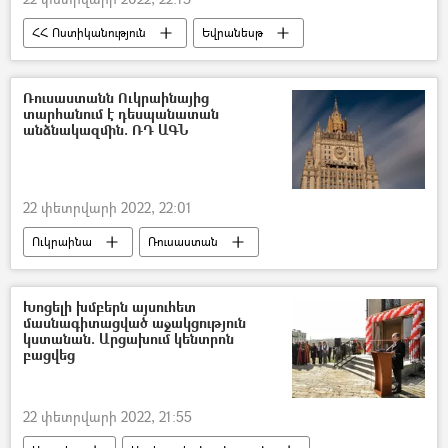
ՀՀ Ոստիկանություն
Եվրանեսթ
Պատգամավոր
Բողոքի ակցիա
Երիտասարդ
Ռուսաստանն Ուկրաինայից
տարհանում է դեսպանատան
Հայ Յեղափոխական Դաշնակցություն (ՀՅԴ)
անձնակազմին. ՌԴ ԱԳՆ
22 փետրվարի 2022, 22:01
Ուկրաինա
Ռուսաստան
դեսպանատուն
Դոնբաս
Խոցելի խմբերն այսուհետ
մասնագիտացված աջակցություն
կստանան. Արցախում կենտրոն
բացվեց
22 փետրվարի 2022, 21:55