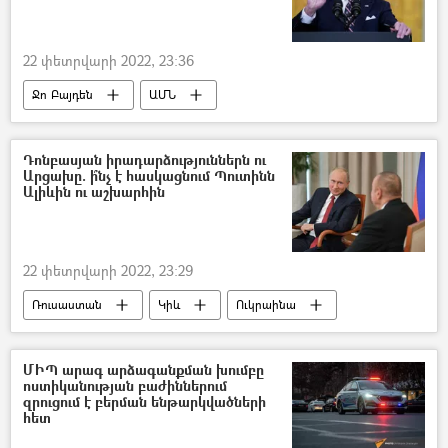
22 փետրվարի 2022, 23:36
Ջո Բայդեն
ԱՄՆ
պատժամիջոցներ
Ուկրաինա
Ռուսաստան
Դոնեցկ
Դոնբաս
Դոնբասյան իրադարձություններն ու
Արցախը. ի՞նչ է հասկացնում Պուտինն
Լուգանսկ
Ալիևին ու աշխարհին
22 փետրվարի 2022, 23:29
Ռուսաստան
Կիև
Ուկրաինա
Դոնբաս
Ադրբեջան
Արցախ
Վլադիմիր Պուտին
Իլհամ Ալիև
ՄԻՊ արագ արձագանքման խումբը
ոստիկանության բաժիններում
զրուցում է բերման ենթարկվածների
հետ