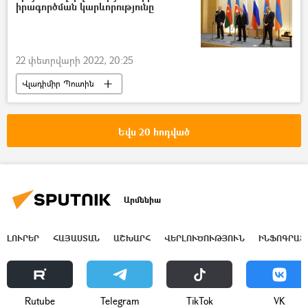
Դեմարկացիա
Դելիմիտացիա
իրագործման կարևորությունը
22 փետրվարի 2022, 20:25
Վլադիմիր Պուտին
Եռակողմ հայտարարություն
Իլհամ Ալիև
Ադրբեջան
Հայաստան
Արցախ
Եվս 20 հոդված
Ղարաբաղյան հակամարտություն
Լեռնային Ղարաբաղ
Արմենիա
ԼՈՒՐԵՐ
ՀԱՅԱՍՏԱՆ
ԱՇԽԱՐՀ
ՎԵՐԼՈՒԾՈՒԹՅՈՒՆ
ԻՆՖՈԳՐԱՖ
Rutube
Telegram
ТikТоk
VK