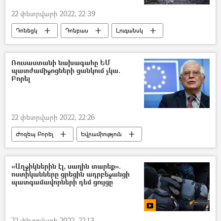
22 փետրվարի 2022, 22:39
Դոնեցկ
Դոնբաս
Լուգանսկ
հայ
Սփյուռք
Թեժ գիծ
Ուկրաինա
Ռուսաստան
Ռուսաստանի նախագահը ԵՄ
պատժամիջոցների ցանկում չկա.
Բորել
22 փետրվարի 2022, 22:26
Ժոզեպ Բորել
Եվրամիություն
պատժամիջոցներ
Ռուսաստան
Նախագահ
Վլադիմիր Պուտին
«Աղջիկներին էլ, սաղին տարեք».
ոստիկանները ցրեցին ադրբեջանցի
Դոնբաս
Դոնեցկ
Լուգանսկ
պատգամավորների դեմ ցույցը
22 փետրվարի 2022, 22:13