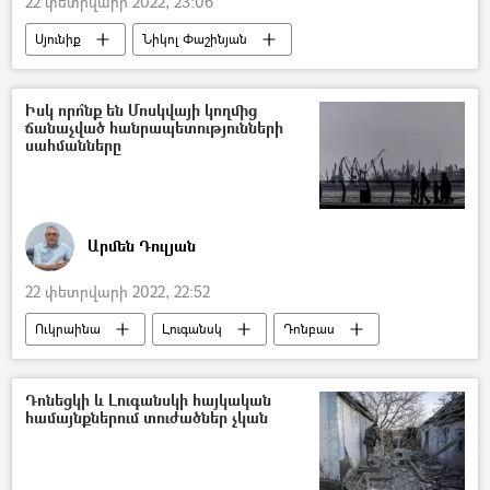
22 փետրվարի 2022, 23:06
Սյունիք
Նիկոլ Փաշինյան
խորհրդական
Գյուղ
Սահման
հայ-ադրբեջանական
Ադրբեջան
Իսկ որո՞նք են Մոսկվայի կողմից
ճանաչված հանրապետությունների
ջուր
փոխհատուցում
սահմանները
Ռոբերտ Ղուկասյան
Արմեն Դուլյան
22 փետրվարի 2022, 22:52
Ուկրաինա
Լուգանսկ
Դոնբաս
Հայաստան
Արցախ
Սահման
5 րոպե Դուլյանի հետ
Դոնեցկի և Լուգանսկի հայկական
համայնքներում տուժածներ չկան