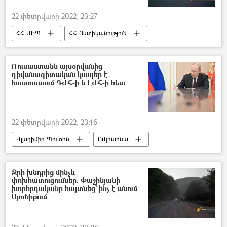
22 փետրվարի 2022, 23:27
ՀՀ ՄԻՊ
ՀՀ Ոստիկանություն
Բողոքի ակցիա
Հայ Յեղափոխական Դաշնակցություն (ՀՅԴ)
Ռուսաստանն այսօրվանից
դիվանագիտական կապեր է
Երիտասարդ
ադրբեջանցի
հաստատում ԴԺՀ-ի և ԼԺՀ-ի հետ
Պատգամավոր
Եվրանեսթ
22 փետրվարի 2022, 23:16
Վլադիմիր Պուտին
Ուկրաինա
Լուգանսկ
Դոնեցկ
Դոնբաս
Ռուսաստան
Ջրի խնդրից մինչև
փոխհատուցումներ. Փաշինյանի
Արտաքին գործերի նախարարություն (ԱԳՆ)
խորհրդականը հայտնեց` ինչ է անում
Սյունիքում