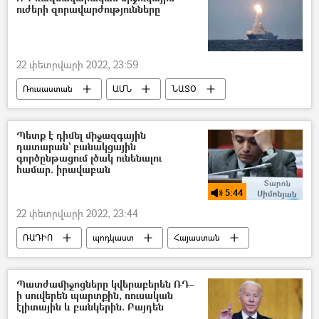
ուժերի զորավարժությունները
22 փետրվարի 2022, 23:59
Ռուսաստան
ԱՄՆ
ՆԱՏՕ
Զորավարժություններ
հրթիռ
Պետք է դիմել միջազգային
դատարան` բանակցային
գործընթացում լծակ ունենալու
համար. իրավաբան
5:44
22 փետրվարի 2022, 23:44
ՌԱԴԻՈ
պոդկաստ
Հայաստան
Ադրբեջան
մշակույթ
վանդալիզմ
միջազգային կառույցներ
Պատժամիջոցները կվերաբերեն ՌԴ–
ի սուվերեն պարտքին, ռուսական
էլիտային և բանկերին. Բայդեն