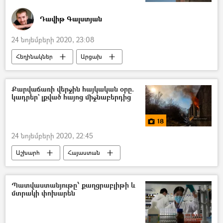
Դավիթ Գալստյան
24 նոյեմբերի 2020, 23:08
Հեղինակներ
Արցախ
Ստեփանակերտ
Արցախյան պատերազմ
Լեռնային Ղարաբաղ
Քարվաճառի վերջին հայկական օրը.
կադրեր` լքված հայոց միջնաբերդից
Ղարաբաղյան հակամարտություն
18
24 նոյեմբերի 2020, 22:45
Աշխարհ
Հայաստան
Մուլտիմեդիա
Քարվաճառ
Սոթք-Քարվաճառ ավտոճանապարհ
Պատվաստանյութը՝ քաղցրաբլիթի և
մտրակի փոխարեն
Ադրբեջան
Լուսանկար
Իրադրությունը Հայաստանում և Արցախում հայտարարության ստորագրումից հետո