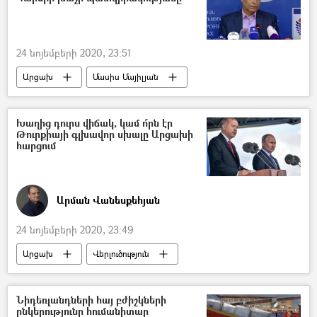
24 նոյեմբերի 2020, 23:51
Արցախ
Մասիս Մայիլյան
Կարմիր խաչ
գերի
անհետ կորած
Դիակ
Խաղից դուրս վիճակ, կամ ո՞րն էր
Թուրքիայի գլխավոր սխալը Արցախի
հարցում
Արման Վանեսքեհյան
24 նոյեմբերի 2020, 23:49
Արցախ
Վերլուծություն
Հայաստան
Թուրքիա
Ադրբեջան
Նիդեռլանդների հայ բժիշկների
ընկերությունը հումանիտար