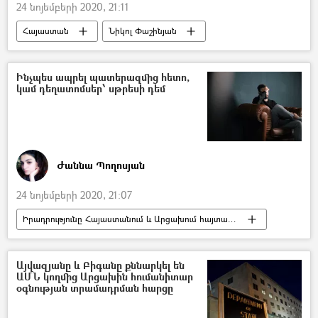
24 նոյեմբերի 2020, 21:11
Հայաստան
Նիկոլ Փաշինյան
գերի
անհետ կորած
ծնող
Արցախյան պատերազմ
Ինչպես ապրել պատերազմից հետո,
կամ դեղատոմսեր՝ սթրեսի դեմ
Ժաննա Պողոսյան
24 նոյեմբերի 2020, 21:07
Իրադրությունը Հայաստանում և Արցախում հայտարարության ստորագրումից հետո
Հայաստան
հասարակություն
Արցախյան պատերազմ
սթրես
Այվազյանը և Բիգանը քննարկել են
ԱՄՆ կողմից Արցախին հումանիտար
հոգեբան
օգնության տրամադրման հարցը