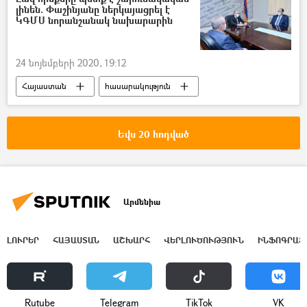
լինեն. Փաշինյանը ներկայացրել է
ԿԳՄՍ նորանշանակ նախարարին
24 նոյեմբերի 2020, 19:12
Հայաստան
հասարակություն
Եվս 20 հոդված
Արմենիա
ԼՈՒՐԵՐ
ՀԱՅԱՍՏԱՆ
ԱՇԽԱՐՀ
ՎԵՐԼՈՒԾՈՒԹՅՈՒՆ
ԻՆՖՈԳՐԱՖ
Rutube
Telegram
ТikТоk
VK