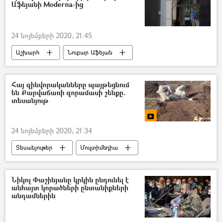
Աֆեյանի Moderna-ից
24 նոյեմբերի 2020, 21:45
Աշխարհ
Նուբար Աֆեյան
պատվաստանյութ
կորոնավիրուս
Եվրամիություն
Հայ զինվորականները պայթեցնում
են Քարվաճառի զորամասի շենքը.
տեսանյութ
24 նոյեմբերի 2020, 21:34
Տեսանյութեր
Մուլտիմեդիա
Արցախ
Քարվաճառ
զինծառայող
զորամաս
տեսանյութ
Նիկոլ Փաշինյանը կրկին ընդունել է
անհայտ կորածների ընտանիքների
Իրադրությունը Հայաստանում և Արցախում հայտարարության ստորագրումից հետո
անդամներին