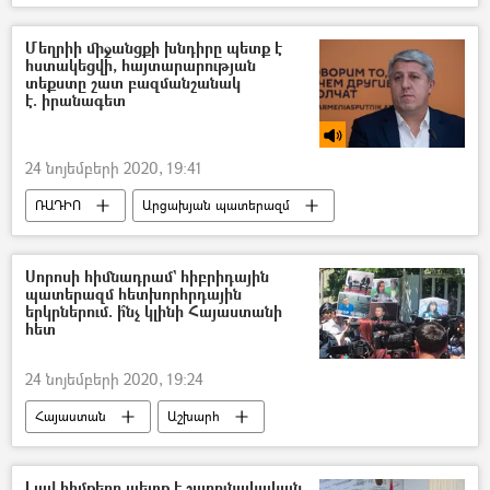
Քաղաքականություն
Գագիկ Ծառուկյան
մանդատ
ԱԺ (Ազգային ժողով)
Մեղրիի միջանցքի խնդիրը պետք է
հստակեցվի, հայտարարության
տեքստը շատ բազմանշանակ
է. իրանագետ
24 նոյեմբերի 2020, 19:41
ՌԱԴԻՈ
Արցախյան պատերազմ
Թուրքիա
Իրանի Իսլամական Հանրապետություն
Սորոսի հիմնադրամ` հիբրիդային
պատերազմ հետխորհրդային
երկրներում. ի՞նչ կլինի Հայաստանի
հետ
24 նոյեմբերի 2020, 19:24
Հայաստան
Աշխարհ
Սորոսի հիմնադրամ
ԽՍՀՄ
Լավ հիմքերը պետք է շարունակական