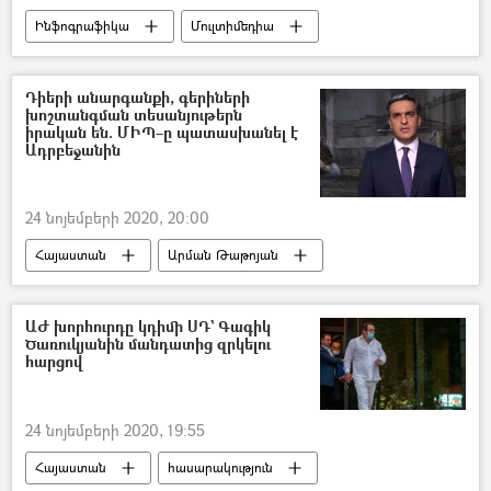
Ինֆոգրաֆիկա
Մուլտիմեդիա
Նախարար
Դավիթ Տոնոյան
Զոհրաբ Մնացականյան
Հրաժարական
Դիերի անարգանքի, գերիների
խոշտանգման տեսանյութերն
Նիկոլ Փաշինյան
Զարուհի Բաթոյան
իրական են. ՄԻՊ–ը պատասխանել է
Ադրբեջանին
Արայիկ Հարությունյան
Ֆելիքս Ցոլակյան
Տիգրան Խաչատրյան
24 նոյեմբերի 2020, 20:00
Հայաստան
Արման Թաթոյան
Ադրբեջան
գերի
ռազմագերի
պատանդ
Դիակ
զինծառայող
ԱԺ խորհուրդը կդիմի ՍԴ` Գագիկ
Ծառուկյանին մանդատից զրկելու
հայ
հարցով
24 նոյեմբերի 2020, 19:55
Հայաստան
հասարակություն