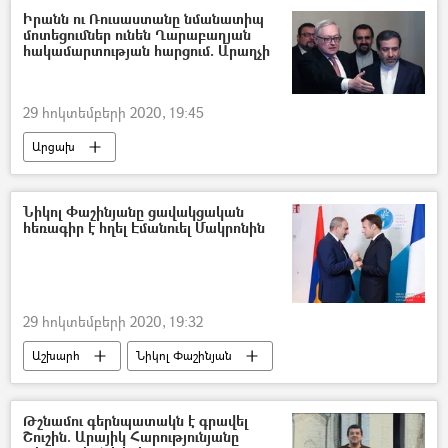
թշնամի
Ադրբեջան
Հրազդան
Իրանն ու Ռուսաստանը նմանատիպ
մոտեցումներ ունեն Ղարաբաղյան
Ադրբեջանական ագրեսիան Արցախում - 2020
հակամարտության հարցում. Արաղչի
29 հոկտեմբերի 2020, 19:45
Արցախ
Իրանի Իսլամական Հանրապետություն
Ղարաբաղյան հակամարտություն
Նիկոլ Փաշինյանը ցավակցական
հեռագիր է հղել Էմանուել Մակրոնին
Թուրքիա
Ադրբեջանական ագրեսիան Արցախում - 2020
29 հոկտեմբերի 2020, 19:32
Աշխարհ
Նիկոլ Փաշինյան
Էմանուել Մակրոն
ցավակցություն
Նիցցա
ահաբեկիչ
Թշնամու գերնպատակն է գրավել
Շուշին. Արայիկ Հարությունյանը
Ահաբեկչություն