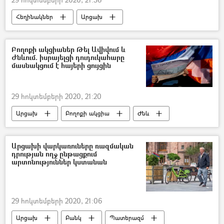
Հեղինակներ
Արցախ
հասարակություն
Հայաստան
Լեռնային Ղարաբաղ
Բողոքի ակցիաներ Թել Ավիվում և
Ժնևում. իսրայելցի դուդուկահարը
Ղարաբաղյան հակամարտություն
մասնակցում է հայերի ցույցին
խաղաղապահ
Զոհ
Սիսիան
Կին
ամուսին
ավտովթար
29 հոկտեմբերի 2020, 21:20
նորածին
Արցախ
Բողոքի ակցիա
Ժնև
Թել Ավիվ
հայեր
Ադրբեջանական ագրեսիան Արցախում - 2020
Արցախի վարկառուները ռազմական
դրության ողջ ընթացքում
արտոնություններ կստանան
29 հոկտեմբերի 2020, 21:06
Արցախ
Բանկ
Պատերազմ