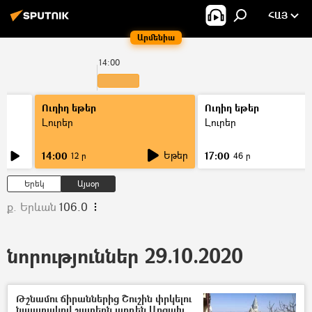
ՀԱՅ
Արմենիա
14:00
1
Ուղիղ եթեր
Ուղիղ եթեր
Լուրեր
Լուրեր
Եթեր
14:00
17:00
12 ր
46 ր
Երեկ
Այսօր
ք. Երևան
106.0
նորություններ 29.10.2020
Թշնամու ճիրաններից Շուշին փրկելու
նպատակով շատերն արդեն Արցախ