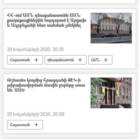
գերի
ռազմագերի
Դիակ
ադրբեջանցի
ՀՀ–ում ԱՄՆ դեսպանատունն ԱՄՆ
քաղաքացիներին հորդորում է Արցախ
և Ադրբեջանի հետ սահման չմեկնել
29 հոկտեմբերի 2020, 20:25
Հայաստան
դեսպանատուն
ԱՄՆ
Թշնամու կողմից Հրազդանի ՋԷԿ-ի
թիրախավորման մասին լուրերը սուտ
են. ԱԱԾ
29 հոկտեմբերի 2020, 20:09
Հայաստան
ՀՀ ազգային անվտանգության ծառայություն. ԱԱԾ