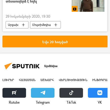
տեսաուղերձ է հղել
29 հոկտեմբերի 2020, 19:30
Արցախ
Մուլտիմեդիա
Տեսանյութեր
Արցախյան պատերազմ
Շուշի
ուղերձ
Եվս 20 հոդված
Արցախի նախագահ Արայիկ Հարությունյան
Արմենիա
ԼՈՒՐԵՐ
ՀԱՅԱՍՏԱՆ
ԱՇԽԱՐՀ
ՎԵՐԼՈՒԾՈՒԹՅՈՒՆ
ԻՆՖՈԳՐԱՖ
Rutube
Telegram
ТikТоk
VK