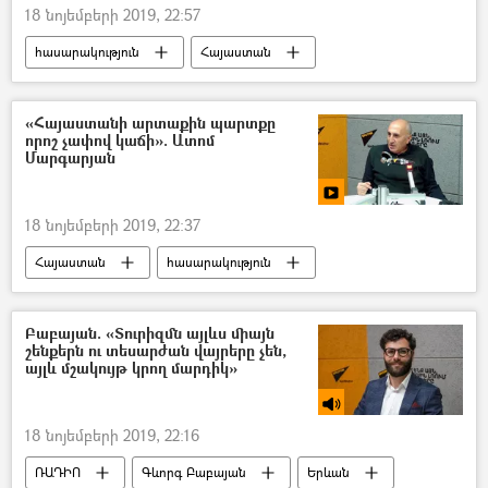
18 նոյեմբերի 2019, 22:57
հասարակություն
Հայաստան
ՀՀ ՄԻՊ
շարադրություն
«Հայաստանի արտաքին պարտքը
որոշ չափով կաճի». Ատոմ
Մարգարյան
18 նոյեմբերի 2019, 22:37
Հայաստան
հասարակություն
Քաղաքականություն
Տեսանյութեր
Մուլտիմեդիա
Ատոմ Մարգարյան
Բաբայան. «Տուրիզմն այլևս միայն
շենքերն ու տեսարժան վայրերը չեն,
բյուջե
Երևան
պարտք
այլև մշակույթ կրող մարդիկ»
պետական պարտք
ՀՀ արտաքին պարտք
Sputnik զրույց
18 նոյեմբերի 2019, 22:16
ՌԱԴԻՈ
Գևորգ Բաբայան
Երևան