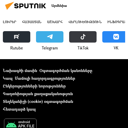
Արմենիա
ԼՈՒՐԵՐ
ՀԱՅԱՍՏԱՆ
ԱՇԽԱՐՀ
ՎԵՐԼՈՒԾՈՒԹՅՈՒՆ
ԻՆՖՈԳՐԱՖ
Rutube
Telegram
ТikТоk
VK
Նախագծի մասին
Օգտագործման կանոնները
Կապ
Մամուլի հաղորդագրություններ
Ընկերությունների նորություններ
Գաղտնիության քաղաքականություն
Տեղեկանիշի (cookie) օգտագործման
Հետադարձ կապ