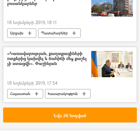
Արամ արք. Աթեշյան
լուսանկարներ
18 նոյեմբերի 2019, 18:11
Արցախ
Պատահարներ
Հայաստան
հասարակություն
հրդեհ
բազմաբնակարան շենք
«Կառավարության, քաղաքացիների
ոտքերից կախվել և ճահիճի մեջ քաշել
Զոհ
Ստեփանակերտ
չի ստացվի». Փաշինյան
Վթար, պատահար, սպանություն, գողություն
18 նոյեմբերի 2019, 17:54
Հայաստան
հասարակություն
Նիկոլ Փաշինյան
Արայիկ Հարությունյան
Նախարար
Վարչապետ
Եվս 20 հոդված
ՀՀ կառավարություն
նախագիծ