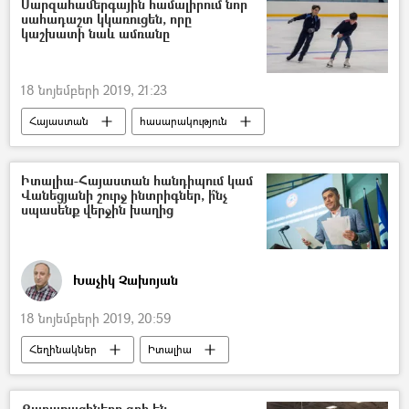
Մարզահամերգային համալիրում նոր
սահադաշտ կկառուցեն, որը
կաշխատի նաև ամռանը
18 նոյեմբերի 2019, 21:23
Հայաստան
հասարակություն
Կարեն Դեմիրճյանի անվան մարզահամերգային համալիր
ամառ
սահադաշտ
Իտալիա-Հայաստան հանդիպում կամ
Վանեցյանի շուրջ ինտրիգներ, ի՞նչ
Կարեն Ղազարյան
սպասենք վերջին խաղից
Խաչիկ Չախոյան
18 նոյեմբերի 2019, 20:59
Հեղինակներ
Իտալիա
Քաղաքացիները գոհ են,