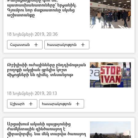
պատասխանատուները` երջանիկ.
Գյումրու նոր մաքսատունը սկսեց
աշխատանքը
18 նոյեմբերի 2019, 20:36
Հայաստան
հասարակություն
Գյումրի
ավտոմաքսատուն
շինարարություն
ավտոմեքենա
Թբիլիսիի ուժայինները ընդդիմության
բողոքի ակցիան ցրելիս կոշտ
Պետական եկամուտների կոմիտե (ՊԵԿ)
միջոցների են դիմել. տեսանյութ
18 նոյեմբերի 2019, 20:13
Աշխարհ
հասարակություն
Հայաստան
Թբիլիսի
Վրաստանի Հանրապետություն
Արցախում ականի պայթյունից
ժամկետային զինծառայող է
Բողոքի ակցիա
Իշխանություն
վիրավորվել. նա մեկ տարվա ծառայող