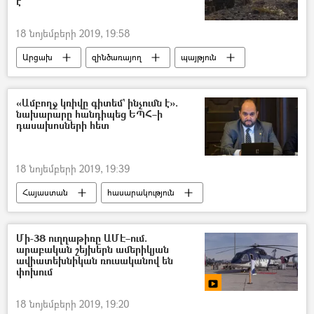
է
ընդդիմություն
18 նոյեմբերի 2019, 19:58
Արցախ
զինծառայող
պայթյուն
«Ամբողջ կռիվը գիտեմ` ինչումն է».
նախարարը հանդիպեց ԵՊՀ–ի
դասախոսների հետ
18 նոյեմբերի 2019, 19:39
Հայաստան
հասարակություն
Հայոց լեզու
Հայոց պատմություն
Կրթության, գիտության, մշակույթի և սպորտի նախարարություն (ԿԳՄՍ)
Մի-38 ուղղաթիռը ԱՄԷ–ում.
արաբական շեյխերն ամերիկյան
Արայիկ Հարությունյան
ավիատեխնիկան ռուսականով են
փոխում
Երևանի պետական համալսարան (ԵՊՀ)
դասախոս
18 նոյեմբերի 2019, 19:20