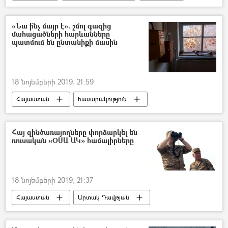
Զբոսաշրջիկ
«Նա ի՞նչ մայր է». շմոլ գազից
մահացածների հարևանները
պատմում են ընտանիքի մասին
18 նոյեմբերի 2019, 21:59
Հայաստան
հասարակություն
Կոտայք
Մահ
երեխա
Դժբախտ պատահար
գազ
Հայ զինծառայողները փորձարկել են
ռուսական «ՕՍԱ ԱԿ» համալիրները
շմոլ գազ
18 նոյեմբերի 2019, 21:37
Հայաստան
Արտակ Դավթյան