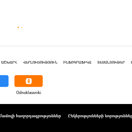
ԱՇԽԱՐՀ
ՎԵՐԼՈՒԾՈՒԹՅՈՒՆ
ԻՆՖՈԳՐԱՖԻԿԱ
ՏԵՍԱՆՅՈՒԹԵՐ
Odnoklassniki
Մամուլի հաղորդագրություններ
Ընկերությունների նորություննե