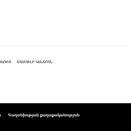
ՌԱԴԻՈ
ՄԱՄՈՒԼԻ ԿԵՆՏՐՈՆ
ր
Գաղտնիության քաղաքականություն