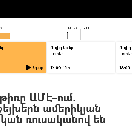
0
14:50
15:00
եր
Ուղիղ եթեր
Ուղիղ
Լուրեր
Լուրե
Եթեր
17:00
18:00
ր
46 ր
թիռը ԱՄԷ–ում.
եյխերն ամերիկյան
ան ռուսականով են