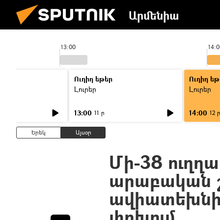
Արմենիա
13:00
14:0
Ուղիղ եթեր
Ուղիղ եթ
Լուրեր
Լուրեր
13:00
14:00
11 ր
12 
Երեկ
Այսօր
Մի-38 ուղղա
արաբական շ
ավիատեխնիկ
փոխում