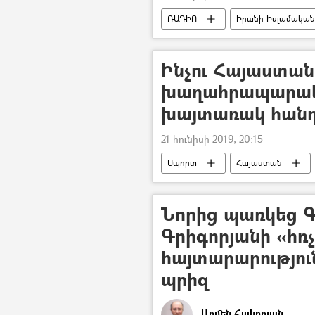
ՌԱԴԻՈ
Իրանի Իսլամական
Ինչու Հայաստան
խաղահրապարակը
խայտառակ հանդ
21 հունիսի 2019, 20:15
Սպորտ
Հայաստան
Նորից պառկեց 
Գրիգորյանի «հռ
հայտարարություն
պրիզ
Արմեն Հակոբյան