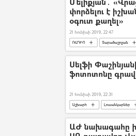
Մելիքյան․ «Վրա
փորձելու է իշխա
օգուտ քաղել»
21 հունիսի 2019, 22:47
ՌԱԴԻՈ
Տարածաշրջան
Սելֆի Փաշինյան
ֆոտոտոնը գրավ
21 հունիսի 2019, 22:31
Աշխարհ
Լուսանկարներ
Դոնալդ Թրամփ
Անգելա Մե
ԱԺ նախագահը ի
ՍԴ դատավոր Վա