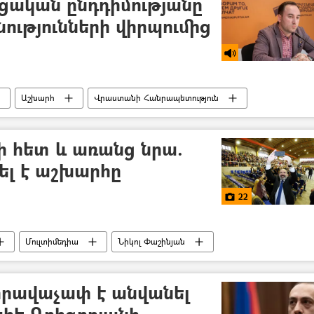
ցական ընդդիմությանը
նությունների վիրպումից
Աշխարհ
Վրաստանի Հանրապետություն
ի հետ և առանց նրա.
ել է աշխարհը
22
Մուլտիմեդիա
Նիկոլ Փաշինյան
րկել
րավաչափ է անվանել
հե Գրիգորյանի