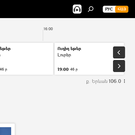
РУС
ՀԱՅ
16:00
 եթեր
Ուղիղ եթեր
ր
Լուրեր
19:00
46 ր
46 ր
ք. Երևան
106.0