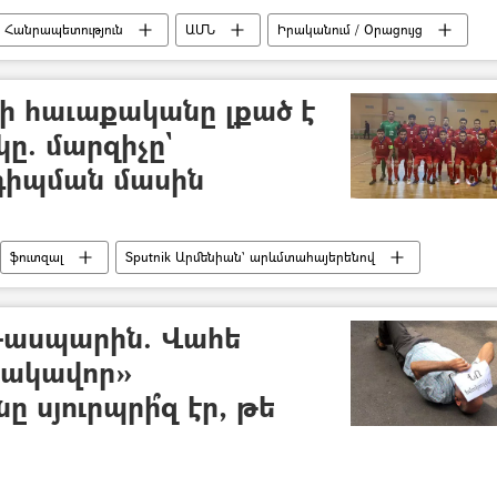
 Հանրապետություն
ԱՄՆ
Իրականում / Օրացույց
ի հաւաքականը լքած է
. մարզիչը`
իպման մասին
ֆուտզալ
Sputnik Արմենիան` արևմտահայերենով
Գասպարին. Վահե
չակավոր»
ը սյուրպրի՞զ էր, թե