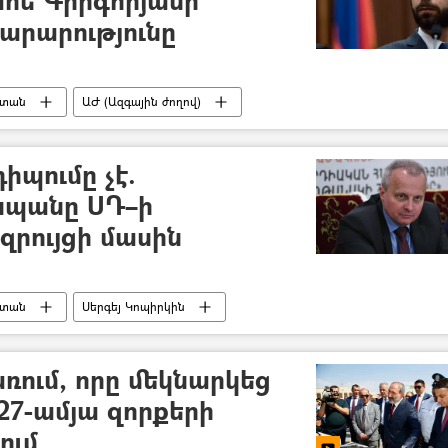
արարությունը
ստան
ԱԺ (Ազգային ժողով)
իպումը չէ.
սպանը ՍԴ–ի
րույցի մասին
ստան
Սերգեյ Կոպիրկին
ռում, որը մեկնարկեց
27-ամյա զորքերի
ում