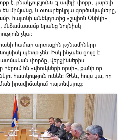
ոքր է, բնակչությունն էլ ավելի փոքր, կարելի
ւմ են միմյանց, և օտարերկրյա գործակալները,
մբ, հայտնի անեկդոտից «շպիոն Օնիկի»
ն, մեծամասամբ նրանց նույնիսկ
ւթյուն չկա։
տանի համար արտաքին թշնամիները
ույնիսկ պետք չեն։ Իսկ ինչպես ցույց է
ատմական փորձը, վերջիններիս
բերում են «վհուկների որսի», քանի որ
լու հատկություն ունեն։ Թեև, հույս կա, որ
ման իրավիճակում հայտնվելուց։