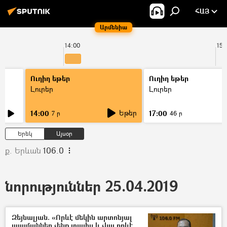
ՀԱՅ
Արմենիա
14:00
15:
Ուղիղ եթեր
Ուղիղ եթեր
Լուրեր
Լուրեր
Եթեր
14:00
17:00
7 ր
46 ր
Երեկ
Այսօր
ք. Երևան
106.0
նորություններ 25.04.2019
Զեյնալյան. «Որևէ մեկին արտոնյալ
պայմաններ չենք տալիս և չկա որևէ