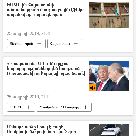
ԵԱՏՄ–ին Հայաստանի
անդամակցումը մասշտաբային էֆեկտ
ապահովեց. Կարապետյան
25 ապրիլի 2019, 21:21
Տնտեսություն
Հայաստան
Եվրասիական տնտեսական միություն (ԵԱՏՄ)
Հայաստան և ԵԱՏՄ
«Իրականում». ԱՄՆ-Թուրքիա
հարաբերությունները չեն հարթվում
Ռուսաստանի ու Իսրայելի պատճառո՞վ
25 ապրիլի 2019, 21:11
ՌԱԴԻՈ
Իրականում / Օրացույց
Անհայտ անձը կրակ է բացել
Մոսկվայի մետրոյի մոտ. կա 2 զոհ