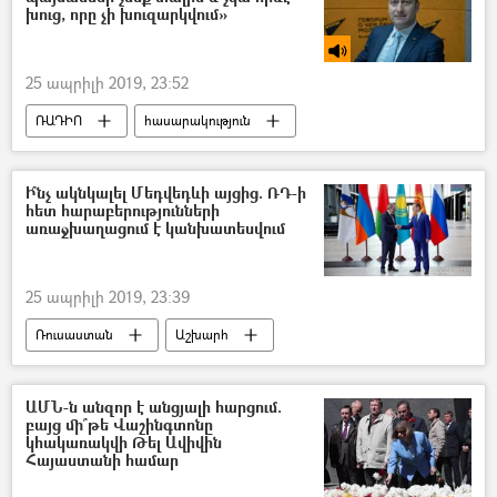
խուց, որը չի խուզարկվում»
25 ապրիլի 2019, 23:52
ՌԱԴԻՈ
հասարակություն
Հայաստան
Արտակ Զեյնալյան
Ի՞նչ ակնկալել Մեդվեդևի այցից. ՌԴ-ի
հետ հարաբերությունների
առաջխաղացում է կանխատեսվում
25 ապրիլի 2019, 23:39
Ռուսաստան
Աշխարհ
Քաղաքականություն
Հայաստան
Տնտեսություն
ԱՄՆ-ն անզոր է անցյալի հարցում.
բայց մի՞թե Վաշինգտոնը
Եվրասիական տնտեսական միություն (ԵԱՏՄ)
կհակառակվի Թել Ավիվին
Հայաստանի համար
Իրանի Իսլամական Հանրապետություն