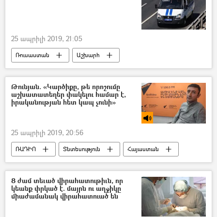
25 ապրիլի 2019, 21:05
Ռուսաստան
Աշխարհ
Վթար, պատահար, սպանություն, գողություն
Թունյան. «Կարծիքը, թե որոշումը
աշխատատեղեր փակելու համար է,
իրականության հետ կապ չունի»
25 ապրիլի 2019, 20:56
ՌԱԴԻՈ
Տնտեսություն
Հայաստան
Բարգավաճ Հայաստան կուսակցություն (ԲՀԿ)
«Իմ քայլը» դաշինք
8 ժամ տեւած վիրահատութիւն, որ
կեանք փրկած է. մայրն ու աղջիկը
միաժամանակ վիրահատուած են