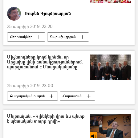
Վլադիմիր Պուտին
Ռուբեն Գյուլմիսարյան
25 ապրիլի 2019, 23:20
Հեղինակներ
Տարածաշրջան
Աշխարհ
Քաղաքականություն
Հայաստան
Միջնորդները կողմ կլինե՞ն, որ
Արցախը լինի բանակցություններում.
Ամերիկայի Միացյալ Նահանգներ
պարզաբանում է Մնացականյանը
Ադրբեջան
Թուրքիա
Սիրիա
Իրանի Իսլամական Հանրապետություն
25 ապրիլի 2019, 23:00
Քաղաքականություն
Հայաստան
ԵԱՀԿ Մինսկի Խումբ
Ադրբեջան
Մելքումյան. «Կլինկերի վրա ևս պետք
է պետական տուրք դրվի»