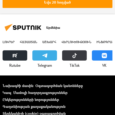
Եվս 20 հոդված
Արմենիա
ԼՈՒՐԵՐ
ՀԱՅԱՍՏԱՆ
ԱՇԽԱՐՀ
ՎԵՐԼՈՒԾՈՒԹՅՈՒՆ
ԻՆՖՈԳՐԱՖ
Rutube
Telegram
ТikТоk
VK
Նախագծի մասին
Օգտագործման կանոնները
Կապ
Մամուլի հաղորդագրություններ
Ընկերությունների նորություններ
Գաղտնիության քաղաքականություն
Տեղեկանիշի (cookie) օգտագործման