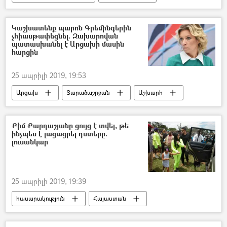
Նիկոլ Փաշինյան
Կաշխատենք պարոն Գրեմինգերին
չհիասթափեցնել. Զախարովան
պատասխանել է Արցախի մասին
հարցին
25 ապրիլի 2019, 19:53
Արցախ
Տարածաշրջան
Աշխարհ
ԵԱՀԿ Մինսկի Խումբ
Ադրբեջան
Մարիա Զախարովա
Քիմ Քարդաշյանը ցույց է տվել, թե
ինչպես է լացացրել դստերը.
լուսանկար
25 ապրիլի 2019, 19:39
հասարակություն
Հայաստան
Քիմ Քարդաշյան