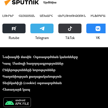
Արմենիա
ԼՈՒՐԵՐ
ՀԱՅԱՍՏԱՆ
ԱՇԽԱՐՀ
ՎԵՐԼՈՒԾՈՒԹՅՈՒՆ
ԻՆՖՈԳՐԱՖ
Rutube
Telegram
ТikТоk
VK
Նախագծի մասին
Օգտագործման կանոնները
Կապ
Մամուլի հաղորդագրություններ
Ընկերությունների նորություններ
Գաղտնիության քաղաքականություն
Տեղեկանիշի (cookie) օգտագործման
Հետադարձ կապ