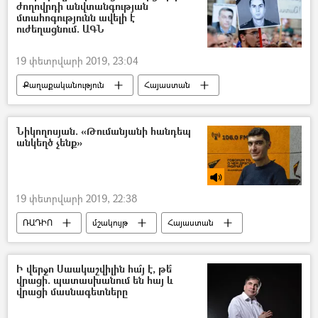
ժողովրդի անվտանգության
մտահոգությունն ավելի է
ուժեղացնում. ԱԳՆ
19 փետրվարի 2019, 23:04
Քաղաքականություն
Հայաստան
Տարածաշրջան
Աշխարհ
Արցախ
Ադրբեջան
Նիկողոսյան. «Թումանյանի հանդեպ
անկեղծ չենք»
19 փետրվարի 2019, 22:38
ՌԱԴԻՈ
մշակույթ
Հայաստան
հասարակություն
Ի վերջո Սաակաշվիլին հա՞յ է, թե՞
վրացի. պատասխանում են հայ և
վրացի մասնագետները