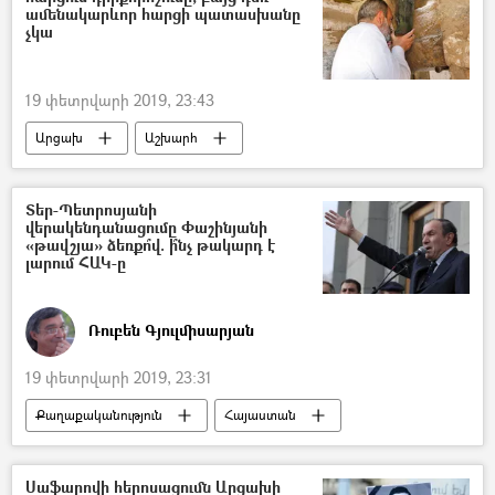
ամենակարևոր հարցի պատասխանը
չկա
19 փետրվարի 2019, 23:43
Արցախ
Աշխարհ
Քաղաքականություն
Հայաստան
Ադրբեջան
Նիկոլ Փաշինյան
Տեր-Պետրոսյանի
վերակենդանացումը Փաշինյանի
«թավշյա» ձեռքո՞վ. ի՞նչ թակարդ է
լարում ՀԱԿ-ը
Ռուբեն Գյուլմիսարյան
19 փետրվարի 2019, 23:31
Քաղաքականություն
Հայաստան
Հեղինակներ
Լևոն Տեր–Պետրոսյան
Նիկոլ Փաշինյան
Արարատ Միրզոյան
Սաֆարովի հերոսացումն Արցախի