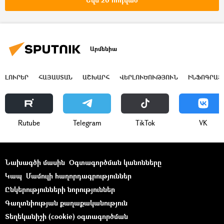
Արմենիա
ԼՈՒՐԵՐ
ՀԱՅԱՍՏԱՆ
ԱՇԽԱՐՀ
ՎԵՐԼՈՒԾՈՒԹՅՈՒՆ
ԻՆՖՈԳՐԱՖ
Rutube
Telegram
ТikТоk
VK
Նախագծի մասին
Օգտագործման կանոնները
Կապ
Մամուլի հաղորդագրություններ
Ընկերությունների նորություններ
Գաղտնիության քաղաքականություն
Տեղեկանիշի (cookie) օգտագործման