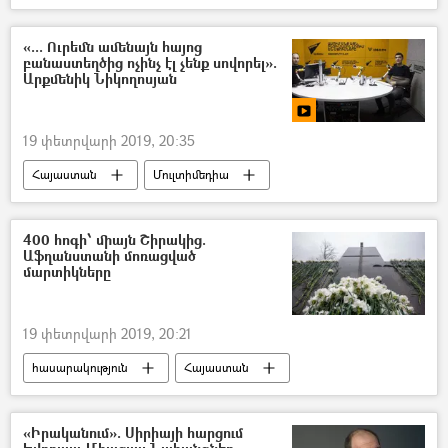
«... Ուրեմն ամենայն հայոց
բանաստեղծից ոչինչ էլ չենք սովորել».
Արքմենիկ Նիկողոսյան
19 փետրվարի 2019, 20:35
Հայաստան
Մուլտիմեդիա
Տեսանյութեր
ՌԱԴԻՈ
Հովհաննես Թումանյան
400 հոգի՝ միայն Շիրակից.
Աֆղանստանի մոռացված
մարտիկները
19 փետրվարի 2019, 20:21
հասարակություն
Հայաստան
ԽՍՀՄ
«Իրականում». Սիրիայի հարցում