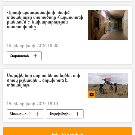
Տարածաշրջան
Աշխարհ
Իրանի Իսլամական Հանրապետություն
Վրացի պատգամավորի ինտիմ
տեսանյութը տարածողը Հայաստանի
Նիկոլ Փաշինյան
բանտու՞մ է. նախարարության
պատասխանը
19 փետրվարի 2019, 18:35
Հայաստան
Վրաստանի Հանրապետություն
Մարդիկ նոր ռոբոտ են ստեղծել, որի
միակ թշնամին... մոլախոտն է.
տեսանյութ
19 փետրվարի 2019, 18:18
Տեսադարան
Մուլտիմեդիա
Տեխնիկա և նորարարություններ
Եվս 20 հոդված