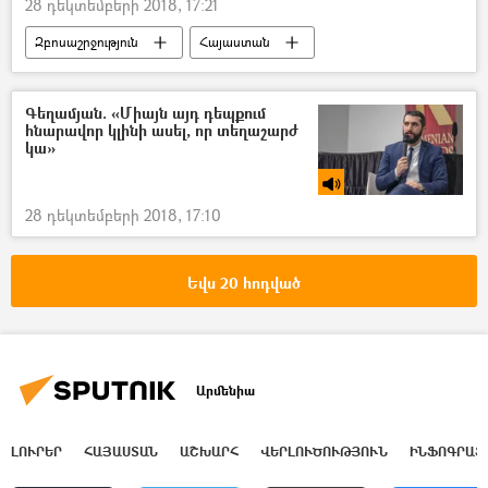
28 դեկտեմբերի 2018, 17:21
Զբոսաշրջություն
Հայաստան
հասարակություն
Լուսանկարներ
Մուլտիմեդիա
Գեղամյան. «Միայն այդ դեպքում
հնարավոր կլինի ասել, որ տեղաշարժ
կա»
28 դեկտեմբերի 2018, 17:10
Եվս 20 հոդված
Արմենիա
ԼՈՒՐԵՐ
ՀԱՅԱՍՏԱՆ
ԱՇԽԱՐՀ
ՎԵՐԼՈՒԾՈՒԹՅՈՒՆ
ԻՆՖՈԳՐԱՖ