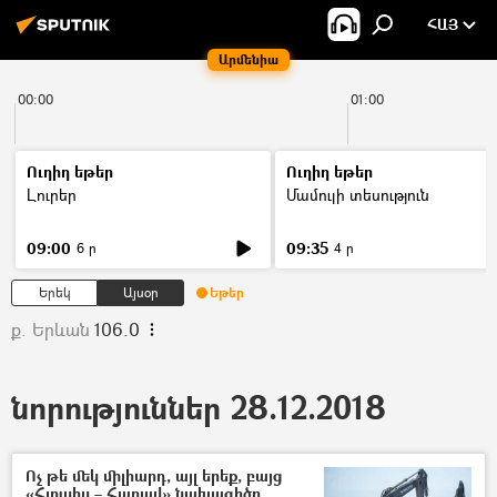
ՀԱՅ
Արմենիա
00:00
01:00
Ուղիղ եթեր
Ուղիղ եթեր
Լուրեր
Մամուլի տեսություն
09:00
09:35
6 ր
4 ր
Երեկ
Այսօր
Եթեր
ք. Երևան
106.0
նորություններ 28.12.2018
Ոչ թե մեկ միլիարդ, այլ երեք, բայց
«Հյուսիս – Հարավ» նախագիծը